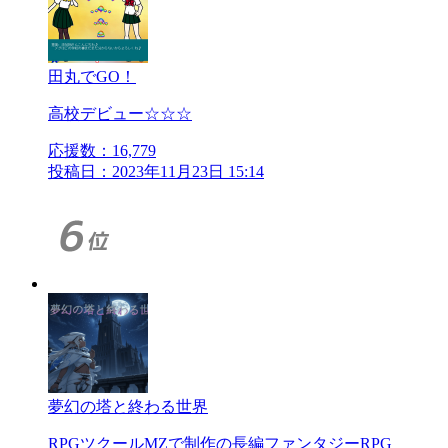
田丸でGO！
高校デビュー☆☆☆
応援数：
16,779
投稿日：2023年11月23日 15:14
夢幻の塔と終わる世界
RPGツクールMZで制作の長編ファンタジーRPG