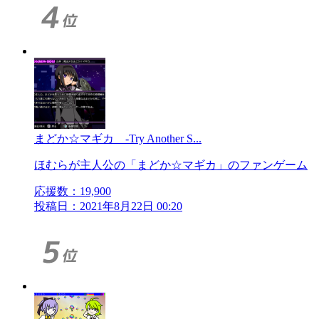
まどか☆マギカ -Try Another S...
ほむらが主人公の「まどか☆マギカ」のファンゲーム
応援数：
19,900
投稿日：2021年8月22日 00:20