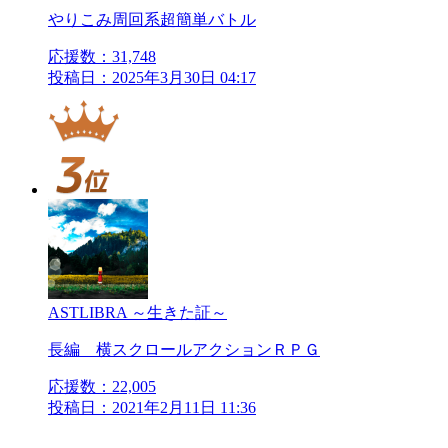
やりこみ周回系超簡単バトル
応援数：
31,748
投稿日：2025年3月30日 04:17
ASTLIBRA ～生きた証～
長編 横スクロールアクションＲＰＧ
応援数：
22,005
投稿日：2021年2月11日 11:36