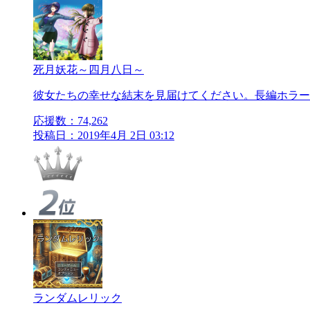
死月妖花～四月八日～
彼女たちの幸せな結末を見届けてください。長編ホラー
応援数：
74,262
投稿日：2019年4月 2日 03:12
ランダムレリック