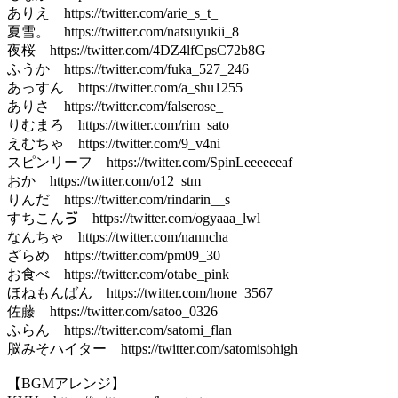
ありえ https://twitter.com/arie_s_t_
夏雪。 https://twitter.com/natsuyukii_8
夜桜 https://twitter.com/4DZ4lfCpsC72b8G
ふうか https://twitter.com/fuka_527_246
あっすん https://twitter.com/a_shu1255
ありさ https://twitter.com/falserose_
りむまろ https://twitter.com/rim_sato
えむちゃ https://twitter.com/9_v4ni
スピンリーフ https://twitter.com/SpinLeeeeeeaf
おか https://twitter.com/o12_stm
りんだ https://twitter.com/rindarin__s
すちこんゔ https://twitter.com/ogyaaa_lwl
なんちゃ https://twitter.com/nanncha__
ざらめ https://twitter.com/pm09_30
お食べ https://twitter.com/otabe_pink
ほねもんばん https://twitter.com/hone_3567
佐藤 https://twitter.com/satoo_0326
ふらん https://twitter.com/satomi_flan
脳みそハイター https://twitter.com/satomisohigh
【BGMアレンジ】