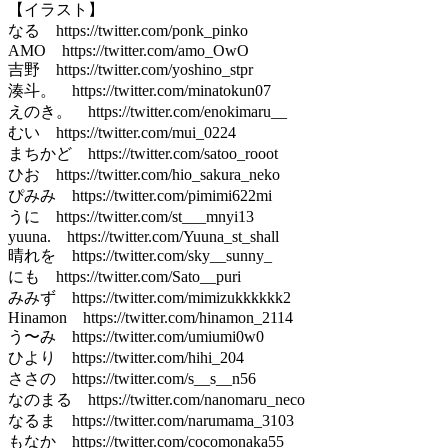
【イラスト】
なる https://twitter.com/ponk_pinko
AMO https://twitter.com/amo_OwO
吉野 https://twitter.com/yoshino_stpr
湊斗。 https://twitter.com/minatokun07
えのき。 https://twitter.com/enokimaru__
むい https://twitter.com/mui_0224
まちかど https://twitter.com/satoo_rooot
ひお https://twitter.com/hio_sakura_neko
ぴみみ https://twitter.com/pimimi622mi
うに https://twitter.com/st___mnyi13
yuuna. https://twitter.com/Yuuna_st_shall
晴れを https://twitter.com/sky__sunny_
にも https://twitter.com/Sato__puri
みみず https://twitter.com/mimizukkkkkk2
Hinamon https://twitter.com/hinamon_2114
う〜み https://twitter.com/umiumi0w0
ひより https://twitter.com/hihi_204
ささの https://twitter.com/s__s__n56
なのまる https://twitter.com/nanomaru_neco
なるま https://twitter.com/narumama_3103
もなか https://twitter.com/cocomonaka55