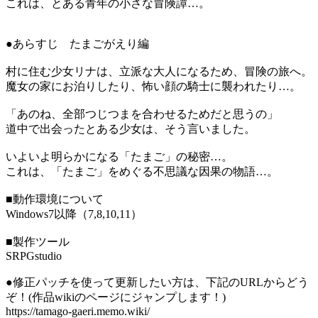
これは、とある青年の小さな冒険譚…。
●あらすじ たまごがえり編
村に住む少女リナは、立派な大人になるため、冒険の旅へ。
魔女の家にお泊りしたり、怖い顔の騎士に襲われたり…。
「あのね、全部つじつまを合わせるためだと思うの」
道中で出会ったとある少女は、そう言いました。
いよいよ明らかになる「たまご」の秘密…。
これは、「たまご」をめぐる不思議な因果の物語…。
■動作環境について
Windows7以降（7,8,10,11）
■製作ツール
SRPGstudio
●修正パッチを使って更新したい方は、下記のURLからどう
ぞ！(作品wikiのページにジャンプします！)
https://tamago-gaeri.memo.wiki/