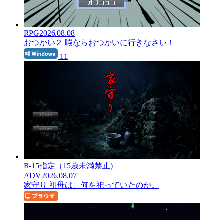
RPG
2026.08.08
おつかい２
暇ならおつかいに行きなさい！
11
R-15指定（15歳未満禁止）
ADV
2026.08.07
家守り
祖母は、何を祀っていたのか。