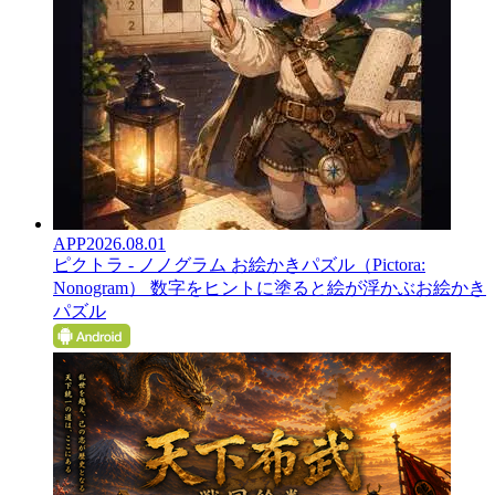
APP
2026.08.01
ピクトラ - ノノグラム お絵かきパズル（Pictora:
Nonogram）
数字をヒントに塗ると絵が浮かぶお絵かき
パズル