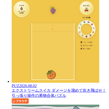
PUZ
2026.08.02
エクストリームスイカ
ダメージを溜めて吹き飛ばせ！
引っ張り操作の果物合体パズル