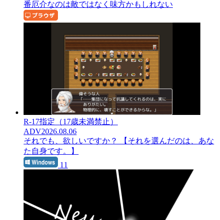
番厄介なのは敵ではなく味方かもしれない
R-17指定（17歳未満禁止）
ADV
2026.08.06
それでも、欲しいですか？
【それを選んだのは、あな
た自身です。】
11