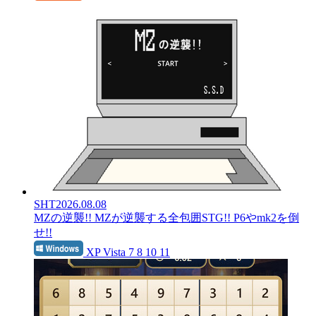
SHT
2026.08.08
MZの逆襲!!
MZが逆襲する全包囲STG!! P6やmk2を倒
せ!!
XP Vista 7 8 10 11