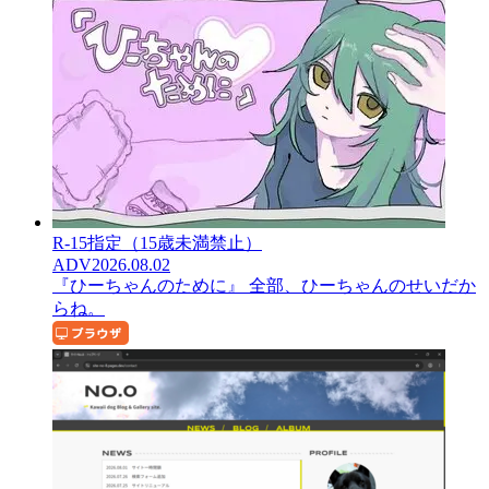
R-15指定（15歳未満禁止）
ADV
2026.08.02
『ひーちゃんのために』
全部、ひーちゃんのせいだか
らね。