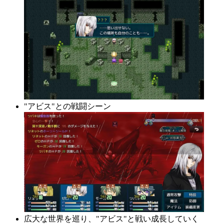
"アビス"との戦闘シーン
広大な世界を巡り、"アビス"と戦い成長していく