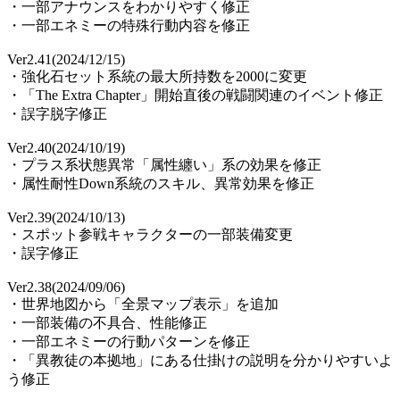
・一部アナウンスをわかりやすく修正
・一部エネミーの特殊行動内容を修正
Ver2.41(2024/12/15)
・強化石セット系統の最大所持数を2000に変更
・「The Extra Chapter」開始直後の戦闘関連のイベント修正
・誤字脱字修正
Ver2.40(2024/10/19)
・プラス系状態異常「属性纏い」系の効果を修正
・属性耐性Down系統のスキル、異常効果を修正
Ver2.39(2024/10/13)
・スポット参戦キャラクターの一部装備変更
・誤字修正
Ver2.38(2024/09/06)
・世界地図から「全景マップ表示」を追加
・一部装備の不具合、性能修正
・一部エネミーの行動パターンを修正
・「異教徒の本拠地」にある仕掛けの説明を分かりやすいよ
う修正