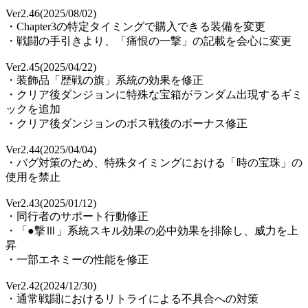
Ver2.46(2025/08/02)
・Chapter3の特定タイミングで購入できる装備を変更
・戦闘の手引きより、「痛恨の一撃」の記載を会心に変更
Ver2.45(2025/04/22)
・装飾品「歴戦の旗」系統の効果を修正
・クリア後ダンジョンに特殊な宝箱がランダム出現するギミ
ックを追加
・クリア後ダンジョンのボス戦後のボーナス修正
Ver2.44(2025/04/04)
・バグ対策のため、特殊タイミングにおける「時の宝珠」の
使用を禁止
Ver2.43(2025/01/12)
・同行者のサポート行動修正
・「●撃Ⅲ」系統スキル効果の必中効果を排除し、威力を上
昇
・一部エネミーの性能を修正
Ver2.42(2024/12/30)
・通常戦闘におけるリトライによる不具合への対策