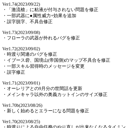
Ver1.74(2023/09/22)
・「激流槍」に粘液が付与されない問題を修正
・一部武器に●属性威力+効果を追加
・誤字脱字、不具合修正
Ver1.73(2023/09/08)
・フローラの武器が外れるバグを修正
Ver1.72(2023/09/02)
・時渡り関連のバグを修正
・イブース砦、国境山(帝国側)のマップ不具合を修正
・一部スキル習得時のメッセージを変更
・誤字修正
Ver1.71(2023/09/01)
・オーレリアとの9月分の世間話を更新
・メインキャラ以外の奥義カットインのサイズ修正
Ver1.70b(2023/08/26)
・新しく始めるとエラーになる問題を修正
Ver1.70(2023/08/25)
・時渡りによる自由任務のやり直しが出来なくなるタイミン