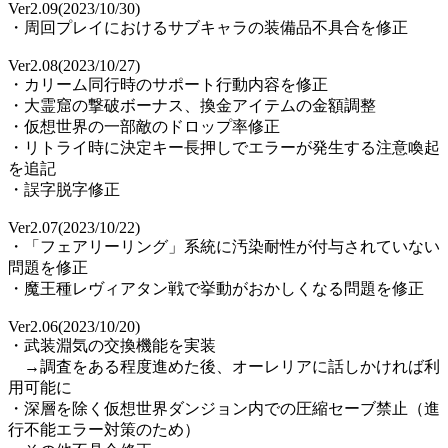
Ver2.09(2023/10/30)
・周回プレイにおけるサブキャラの装備品不具合を修正
Ver2.08(2023/10/27)
・カリーム同行時のサポート行動内容を修正
・大霊窟の撃破ボーナス、換金アイテムの金額調整
・仮想世界の一部敵のドロップ率修正
・リトライ時に決定キー長押しでエラーが発生する注意喚起
を追記
・誤字脱字修正
Ver2.07(2023/10/22)
・「フェアリーリング」系統に汚染耐性が付与されていない
問題を修正
・魔王種レヴィアタン戦で挙動がおかしくなる問題を修正
Ver2.06(2023/10/20)
・武装淵気の交換機能を実装
→調査をある程度進めた後、オーレリアに話しかければ利
用可能に
・深層を除く仮想世界ダンジョン内での圧縮セーブ禁止（進
行不能エラー対策のため）