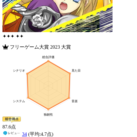
✦
✦
✦
✦
✦
フリーゲーム大賞
2023
大賞
87
.6
点
34
(平均:
4.7
点)