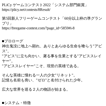
PLiCy ゲームコンテスト2022「システム部門銀賞」
https://plicy.net/contests/8Result/
第5回新人フリーゲームコンテスト「60分以上枠の準グラン
プリ」
https://freegame-contest.com/?page_id=5859#i-8
■プロローグ
神出鬼没に地上へ顕れ、ありとあらゆる生命を喰らう"アビ
ス"。
"アビス"に立ち向かい、屠る事を生業とする"アビススレイ
ヤー"。
"アビススレイヤー"こそ、現世の英雄である。
そんな英雄に憧れる一人の少女"リネット"。
記憶も名前も喪い、"ゼロ"と名付けられた少年。
広大な世界を巡る２人の物語が始まる。
■システム・特徴