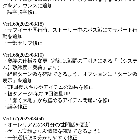
グをアナウンスに追加
・誤字脱字修正
Ver1.69(2023/08/18)
・サフィーヤ同行時、ストーリー中のボス戦にてサポート行
動を追加
・一部セリフ修正
Ver1.68(2023/08/10)
・奥義の仕様を変更（詳細は戦闘の手引きにある「【システ
ム】熟練度／奥義」より）
・経過ターン数を確認できるよう、オプションに「ターン数
表示」を追加
・TP回復スキルやアイテムの効果を修正
・被ダメージ時のTP回復量UP
・「蠢く大地」から盗めるアイテム間違いを修正
・誤字修正
Ver1.67(2023/08/04)
・オーレリアとの8月分の世間話を更新
・ゲーム実績より友情値を確認できるように
・一部選択肢を分かりやすく修正