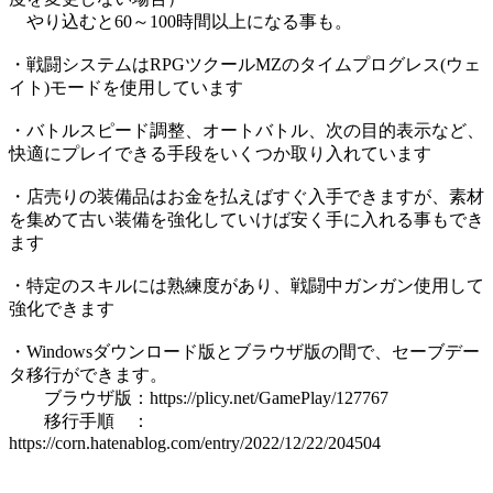
やり込むと60～100時間以上になる事も。
・戦闘システムはRPGツクールMZのタイムプログレス(ウェ
イト)モードを使用しています
・バトルスピード調整、オートバトル、次の目的表示など、
快適にプレイできる手段をいくつか取り入れています
・店売りの装備品はお金を払えばすぐ入手できますが、素材
を集めて古い装備を強化していけば安く手に入れる事もでき
ます
・特定のスキルには熟練度があり、戦闘中ガンガン使用して
強化できます
・Windowsダウンロード版とブラウザ版の間で、セーブデー
タ移行ができます。
ブラウザ版：https://plicy.net/GamePlay/127767
移行手順 ：
https://corn.hatenablog.com/entry/2022/12/22/204504