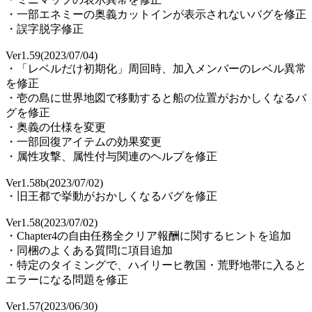
・一部エネミーの奥義カットインが表示されないバグを修正
・誤字脱字修正
Ver1.59(2023/07/04)
・「レベルだけ初期化」周回時、加入メンバーのレベル異常
を修正
・壱の島に世界地図で移動すると船の位置がおかしくなるバ
グを修正
・奥義の仕様を変更
・一部回復アイテムの効果変更
・属性攻撃、属性付与関連のヘルプを修正
Ver1.58b(2023/07/02)
・旧王都で挙動がおかしくなるバグを修正
Ver1.58(2023/07/02)
・Chapter4の自由任務全クリア報酬に関するヒントを追加
・同梱のよくある質問に項目追加
・特定のタイミングで、ハイリーヒ教国・荒野地帯に入ると
エラーになる問題を修正
Ver1.57(2023/06/30)