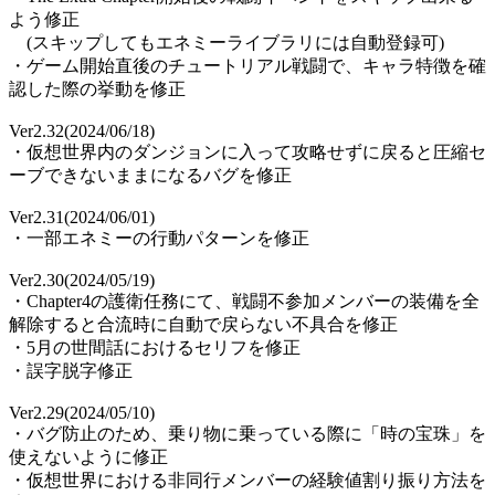
よう修正
(スキップしてもエネミーライブラリには自動登録可)
・ゲーム開始直後のチュートリアル戦闘で、キャラ特徴を確
認した際の挙動を修正
Ver2.32(2024/06/18)
・仮想世界内のダンジョンに入って攻略せずに戻ると圧縮セ
ーブできないままになるバグを修正
Ver2.31(2024/06/01)
・一部エネミーの行動パターンを修正
Ver2.30(2024/05/19)
・Chapter4の護衛任務にて、戦闘不参加メンバーの装備を全
解除すると合流時に自動で戻らない不具合を修正
・5月の世間話におけるセリフを修正
・誤字脱字修正
Ver2.29(2024/05/10)
・バグ防止のため、乗り物に乗っている際に「時の宝珠」を
使えないように修正
・仮想世界における非同行メンバーの経験値割り振り方法を