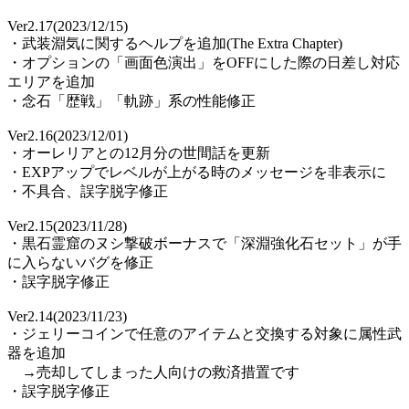
Ver2.17(2023/12/15)
・武装淵気に関するヘルプを追加(The Extra Chapter)
・オプションの「画面色演出」をOFFにした際の日差し対応
エリアを追加
・念石「歴戦」「軌跡」系の性能修正
Ver2.16(2023/12/01)
・オーレリアとの12月分の世間話を更新
・EXPアップでレベルが上がる時のメッセージを非表示に
・不具合、誤字脱字修正
Ver2.15(2023/11/28)
・黒石霊窟のヌシ撃破ボーナスで「深淵強化石セット」が手
に入らないバグを修正
・誤字脱字修正
Ver2.14(2023/11/23)
・ジェリーコインで任意のアイテムと交換する対象に属性武
器を追加
→売却してしまった人向けの救済措置です
・誤字脱字修正