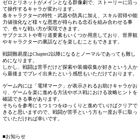
ゼロとリネットがメインとなる群像劇で、ストーリーに沿っ
て操作するキャラが変わります。
各キャラクターの特性・武器や防具に加え、スキル習得や能
力値強化など様々な恩恵が得られる念石を組み合わせる事
で、色々な戦い方が実現できます。
サブクエストや寄り道要素もいくつか用意しており、世界観
やキャラクターの裏話などを楽しむこともできます。
戦闘難易度はChapter2以降になるとノーマルであっても難し
めになります。
しかし、戦闘は苦手だけど探索や装備収集が好きという人か
ら最後までプレイ出来たという感想もいただけております。
ゲーム内には「電球マーク」が表示されるお助けキャラがお
り、ゲームを楽に進める方法やボス戦における攻略ヒントを
確認できる事があります。
そちらを参考に１つ１つをゆっくりと進めていけばクリアで
きると思いますので、戦闘が苦手という方も一度お手に取っ
ていただければ幸いです。
■お知らせ