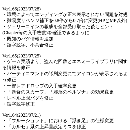
Ver1.66(2023/07/28)
・環境によってエンディングが正常表示されない問題を対処
・難易度リベンジ補正を0.8倍から0.7倍に変更(HPとMP以外)
・ジェリーコインの報酬を全部受け取った後もヒント
(Chapter毎の入手枚数)を確認できるように
・既知のバグ情報を追加
・誤字脱字、不具合修正
Ver1.65(2023/07/25)
・ゲーム実績より、盗んだ回数とエネミーライブラリに関す
る情報を修正
・パーティコマンドの隊列変更にてアイコンが表示されるよ
う修正
・一部レアドロップの入手確率変更
・「暴食のスカーフ」「邪淫のペルソナ」の効果変更
・レベル上限バグを修正
・誤字脱字修正
Ver1.64(2023/07/21)
・「ブルーショット」における「浮き足」の仕様変更
・「カルセ」系の上昇量設定ミスを修正