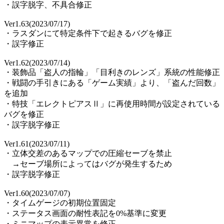
・誤字脱字、不具合修正
Ver1.63(2023/07/17)
・ラスダンにて特定条件下で起きるバグを修正
・誤字修正
Ver1.62(2023/07/14)
・装飾品「盗人の指輪」「目利きのレンズ」系統の性能修正
・戦闘の手引きにある「ゲーム実績」より、「盗んだ回数」
を追加
・特技「エレクトピアスⅡ」に再使用時間が設定されている
バグを修正
・誤字脱字修正
Ver1.61(2023/07/11)
・立体交差のあるマップでの圧縮セーブを禁止
→セーブ場所によってはバグが発生するため
・誤字脱字修正
Ver1.60(2023/07/07)
・タイムゲージの初期位置固定
・ステータス画面の耐性表記を0%基準に変更
・ミニマップの表示異常を修正