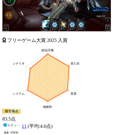
フリーゲーム大賞
2025
入賞
83
.5
点
11
(平均:
4.6
点)