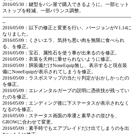
2016/05/30：鍵型をパン屋で購入できるように。一部ヒット
ストップを軽減、一部バランス調整。
--------------------------------------------------------------------------------------
--
2016/05/09：以下の修正と変更を行い、バージョンがV1.14に
なりました。
2016/05/09：くさいエラ、気持ち悪い肉を無限に食べられ
る、を修正。
2016/05/09：宝石、属性石を使う事が出来るのを修正。
2016/05/09：衣装を天秤に乗せられないように修正。
2016/05/09：胴装備だけNoneEquip無し、表示すると現在装
備にNoneEquipが表示されてしまうを修正。
2016/05/09：ラスボスマップの当たり判定がおかしかったの
を修正。
2016/05/09：エレメンタルガープの説明に憑依技が残ってい
たのを修正。
2016/05/09：エンディング後に下ステータスが表示されなく
なるのを修正。
2016/05/09：ステータス画面の幸運と素早さの並びを、
GROWに合わせて変更。
2016/05/09：素手時でもエアブレイドだけ出てしまうのを出