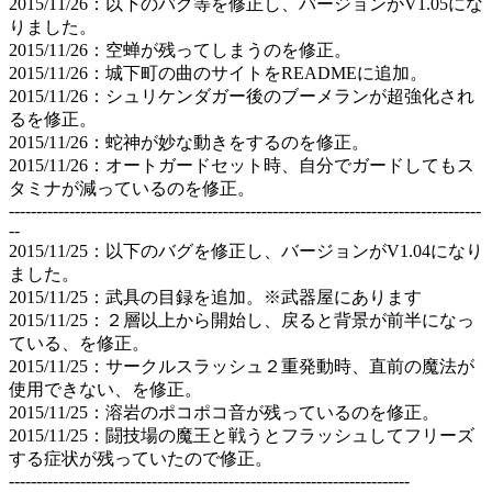
2015/11/26：以下のバグ等を修正し、バージョンがV1.05にな
りました。
2015/11/26：空蝉が残ってしまうのを修正。
2015/11/26：城下町の曲のサイトをREADMEに追加。
2015/11/26：シュリケンダガー後のブーメランが超強化され
るを修正。
2015/11/26：蛇神が妙な動きをするのを修正。
2015/11/26：オートガードセット時、自分でガードしてもス
タミナが減っているのを修正。
--------------------------------------------------------------------------------------
--
2015/11/25：以下のバグを修正し、バージョンがV1.04になり
ました。
2015/11/25：武具の目録を追加。※武器屋にあります
2015/11/25：２層以上から開始し、戻ると背景が前半になっ
ている、を修正。
2015/11/25：サークルスラッシュ２重発動時、直前の魔法が
使用できない、を修正。
2015/11/25：溶岩のポコポコ音が残っているのを修正。
2015/11/25：闘技場の魔王と戦うとフラッシュしてフリーズ
する症状が残っていたので修正。
-------------------------------------------------------------------------