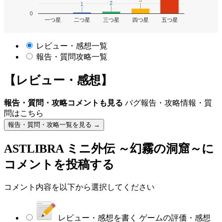
5
5
2
2
1
1
0
一つ星
二つ星
三つ星
四つ星
五つ星
レビュー・感想一覧
報告・質問攻略一覧
【レビュー・感想】
報告・質問・攻略コメントも見る
バグ報告・攻略情報・質
問はこちら
報告・質問・攻略一覧を見る →
ASTLIBRA ミニ外伝 ～幻霧の洞窟～
に
コメントを投稿する
コメント内容を以下から選択してください
レビュー・感想を書く
ゲームの評価・感想