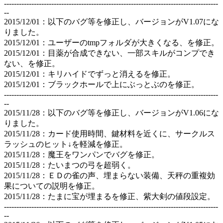
--------------------------------------------------------------------------------------
--
2015/12/01：以下のバグ等を修正し、バージョンがV1.07にな
りました。
2015/12/01：ユーザーのtmpフォルダが大きくなる、を修正。
2015/12/01：目薬が合成できない、一部スキルがコンプでき
ない、を修正。
2015/12/01：キリハイドでずっと消えるを修正。
2015/12/01：ブラックホールで上にぶっとぶのを修正。
--------------------------------------------------------------------------------------
--
2015/11/28：以下のバグ等を修正し、バージョンがV1.06にな
りました。
2015/11/28：カード使用時間、鍵材料を近くに、サークルス
ラッシュのヒット↓を軽減を修正。
2015/11/28：魔王をワンパンでバグを修正。
2015/11/28：たいまつの弓を超弱く。
2015/11/28：ＥＤの雀の声、埋まらない装備、天秤の重複効
果についての説明を修正。
2015/11/28：たまに宝が埋まるを修正、紫大剣の値段設定。
--------------------------------------------------------------------------------------
--