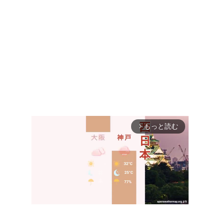
もっと読む
arrow_forward_ios