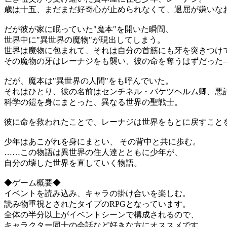
歳は十五、まだまだ好奇心が止められなくて、退屈が嫌いな
だが彼が家に眠っていた"魔本"を開いた瞬間、
世界中に"異世界の魔物"が現出してしまう。
世界は魔物に包まれて、それは自分の首筋にも牙を突きつけ
その魔物の牙はレーナジをも襲い、彼の命を奪うはずだった
だが、魔本は"異世界の人間"をも呼んでいた。
それはひとり、彼の名前はセンチネル・バケツヘルム卿、悪討
科学の鎧を身にまとった、異なる世界の聖戦士。
彼に命を救われたことで、レーナジは世界をもとに戻すこと
少年はあこがれを身にまとい、 その背中と共に歩む。
……この物語は異世界の住人達とともに少年が、
自分の壊した世界を直していく物語。
◆ゲーム概要◆
イベントを読み込み、キャラの掛け合いを楽しむ。
読み物重視とされたタイプのRPGとなっています。
全体の半分以上がイベントシーンで構成されるので、
キャラクター同士の会話など好きな方にオススメです。