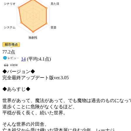
77
.2
点
14
(平均:
4.1
点)
◆バージョン◆
完全最終アップデート版ver.3.05
◆あらすじ◆
世界があって、魔法があって、でも魔物は過去のものになっ
道歩くことに危険がなくなるほど、
平穏が長く長く、続いた世界。
そんな世界の片田舎、
亡き祖父から受け継いだ貸本屋に住む少年、レーナジ。