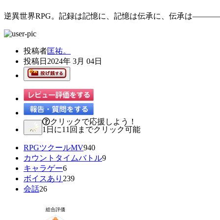
逆異世界RPG。記録は記憶に、記憶は伝承に、伝承は―――
投稿者
匡祐。
投稿日
2024年 3月 04日
クリックで応援しよう！
1日に11回までクリック可能
RPGツクールMV
940
カウントタイムバトル
9
キャラゲー
6
ボイスあり
239
会話
26