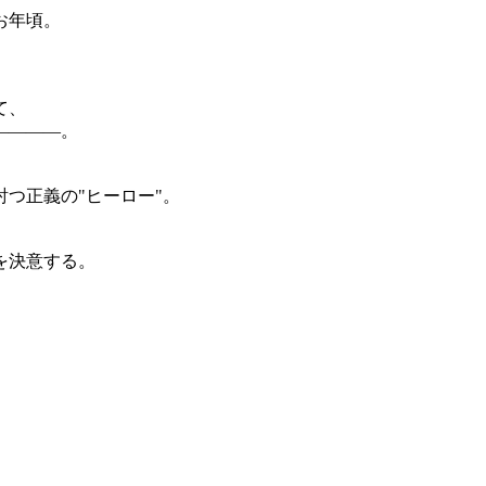
お年頃。
て、
――――。
つ正義の"ヒーロー"。
を決意する。