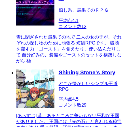
癒し系、最果てのＲＰＧ
平均点
4.1
コメント数
12
雪に閉ざされた最果ての地で 二人の女の子が、それ
ぞれの探し物のために頑張る 短編RPGです。 破壊
を齎す力「ゴースト」を覚えたり、使い込んだりし
て 自分好みの、装備やゴーストのセットを構築しな
がら 極
Shining Stone's Story
どこか懐かしいシンプル王道
RPG
平均点
4.5
コメント数
29
[あらすじ] 昔、あるところに争いもない平和な王国
がありました。 王国には『光の石』と言われる秘宝