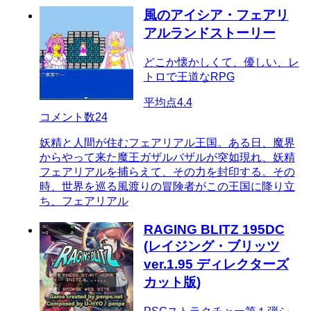
風のアイシア・フェアリ
アルランドストーリー
どこか懐かしくて、優しい、レ
トロで王道なRPG
平均点
4.4
コメント数
24
妖精と人間が住むフェアリアル王国。ある日、魔界
からやって来た魔王ガザルバザルが突如現れ、妖精
フェアリアルを捕らえて、その力を封印する。その
時、世界を巡る風渡りの冒険者がこの王国に降り立
ち、フェアリアル
RAGING BLITZ 195DC
(レイジング・ブリッツ
ver.1.95 ディレクターズ
カット版)