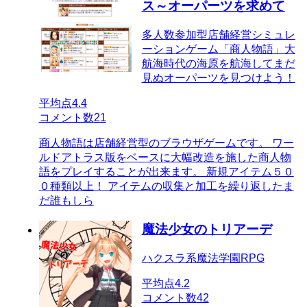
ス～オーパーツを求めて
多人数参加型店舗経営シミュレ
ーションゲーム「商人物語」大
航海時代の海原を航海してまだ
見ぬオーパーツを見つけよう！
平均点
4.4
コメント数
21
商人物語は店舗経営型のブラウザゲームです。 ワー
ルドアトラス版をベースに大幅改造を施した商人物
語をプレイすることが出来ます。 新規アイテム５０
０種類以上！ アイテムの収集と加工を繰り返したま
だ誰もしら
魔法少女のトリアーデ
ハクスラ系魔法学園RPG
平均点
4.2
コメント数
42