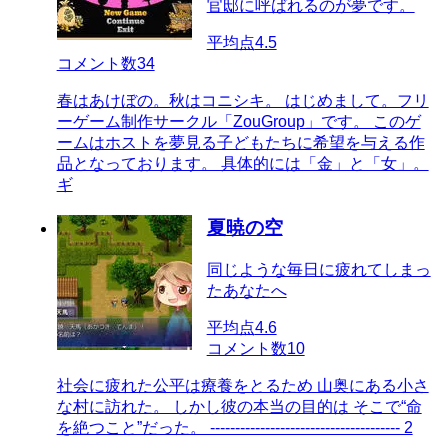
官邸に呼ばれるのが夢です。
平均点
4.5
コメント数
34
春はあけぼの。秋はコニシキ。 はじめまして。フリ
ーゲーム制作サークル「ZouGroup」です。 このゲ
ームはホストを夢見る子どもたちに希望を与える作
品となっております。 具体的には「金」と「女」。
ギ
夏暁の空
同じような毎日に疲れてしまっ
たあなたへ
平均点
4.6
コメント数
10
社会に疲れた公平は療養をとるため 山奥にある小さ
な村に訪れた。 しかし彼の本当の目的は そこで“命
を絶つこと”だった。 -------------------------------------- 2