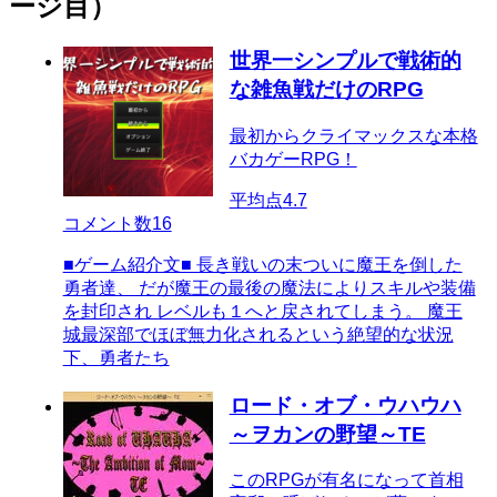
ージ目）
世界一シンプルで戦術的
な雑魚戦だけのRPG
最初からクライマックスな本格
バカゲーRPG！
平均点
4.7
コメント数
16
■ゲーム紹介文■ 長き戦いの末ついに魔王を倒した
勇者達、 だが魔王の最後の魔法によりスキルや装備
を封印され レベルも１へと戻されてしまう。 魔王
城最深部でほぼ無力化されるという絶望的な状況
下、勇者たち
ロード・オブ・ウハウハ
～ヲカンの野望～TE
このRPGが有名になって首相