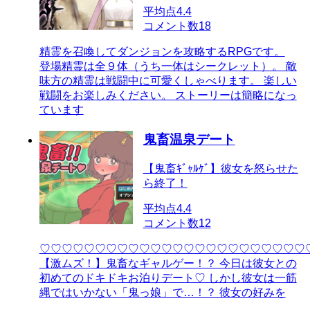
平均点
4.4
コメント数
18
精霊を召喚してダンジョンを攻略するRPGです。
登場精霊は全９体（うち一体はシークレット）。 敵
味方の精霊は戦闘中に可愛くしゃべります。 楽しい
戦闘をお楽しみください。 ストーリーは簡略になっ
ています
鬼畜温泉デート
【鬼畜ｷﾞｬﾙｹﾞ】彼女を怒らせた
ら終了！
平均点
4.4
コメント数
12
♡♡♡♡♡♡♡♡♡♡♡♡♡♡♡♡♡♡♡♡♡♡♡♡
【激ムズ！】鬼畜なギャルゲー！？ 今日は彼女との
初めてのドキドキお泊りデート♡ しかし彼女は一筋
縄ではいかない「鬼っ娘」で…！？ 彼女の好みを