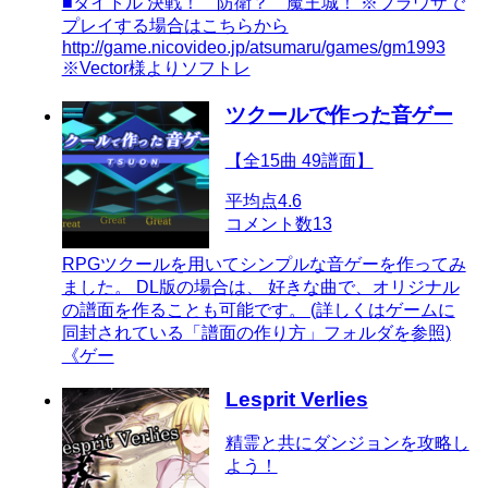
■タイトル 決戦！ 防衛？ 魔王城！ ※ブラウザで
プレイする場合はこちらから
http://game.nicovideo.jp/atsumaru/games/gm1993
※Vector様よりソフトレ
ツクールで作った音ゲー
【全15曲 49譜面】
平均点
4.6
コメント数
13
RPGツクールを用いてシンプルな音ゲーを作ってみ
ました。 DL版の場合は、 好きな曲で、オリジナル
の譜面を作ることも可能です。 (詳しくはゲームに
同封されている「譜面の作り方」フォルダを参照)
《ゲー
Lesprit Verlies
精霊と共にダンジョンを攻略し
よう！