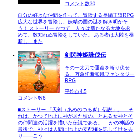
コメント数
30
自分の好きな仲間を作って、冒険する長編王道RPG
広大な世界を冒険し、妖精の国の謎を解き明かそ
う！ ストーリー かつて、人々は新たなる大地を求
めて、数知れぬ冒険をしていた。 ある者は大陸を横
断し、また
剣閃神姫誅伐伝
その一太刀で運命を斬り伏せ
る、万象切断和風ファンタジー
RPG
平均点
4.5
コメント数
8
■ストーリー 「天剣（あめのつるぎ）伝説」。 そ
れは、かつて地上に神が居た頃の、とある女神とそ
の仲間達の活躍を描いた伝説である。 かの神話の
最後で、神々は人間に地上の支配権を託して世を去
り――こう