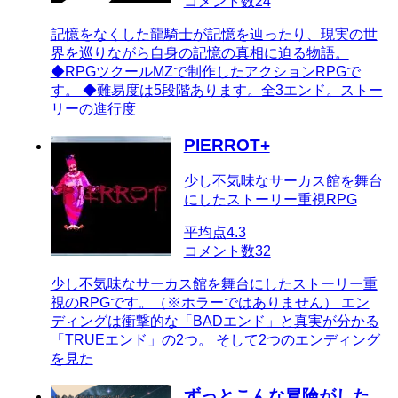
コメント数
24
記憶をなくした龍騎士が記憶を辿ったり、現実の世
界を巡りながら自身の記憶の真相に迫る物語。
◆RPGツクールMZで制作したアクションRPGで
す。 ◆難易度は5段階あります。全3エンド。ストー
リーの進行度
PIERROT+
少し不気味なサーカス館を舞台
にしたストーリー重視RPG
平均点
4.3
コメント数
32
少し不気味なサーカス館を舞台にしたストーリー重
視のRPGです。（※ホラーではありません） エン
ディングは衝撃的な「BADエンド」と真実が分かる
「TRUEエンド」の2つ。 そして2つのエンディング
を見た
ずっとこんな冒険がした