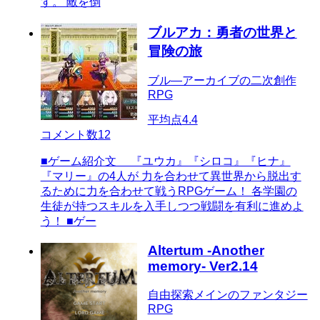
す。 敵を倒
ブルアカ：勇者の世界と
冒険の旅
ブル―アーカイブの二次創作
RPG
平均点
4.4
コメント数
12
■ゲーム紹介文 『ユウカ』『シロコ』『ヒナ』
『マリー』の4人が 力を合わせて異世界から脱出す
るために力を合わせて戦うRPGゲーム！ 各学園の
生徒が持つスキルを入手しつつ戦闘を有利に進めよ
う！ ■ゲー
Altertum -Another
memory- Ver2.14
自由探索メインのファンタジー
RPG