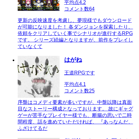
平均点
4.2
コメント数
64
更新の反映速度を考慮し、夢現様でもダウンロード
が可能になりました！ 各ダンジョンを探索したり、
依頼をクリアしていく事でシナリオが進行するRPG
です。 シリーズ続編となりますが、前作をプレイし
ていなくて
はがね
王道RPGです
平均点
4.1
コメント数
25
序盤はコメディ要素が多いですが、中盤以降は真面
目なストーリー構成となっております。 故にギャグ
ゲーが苦手なプレイヤー様でも、断腸の思いで二時
間程度、話を進めていただければ、 『あっなんだ、
ふざけてるだ