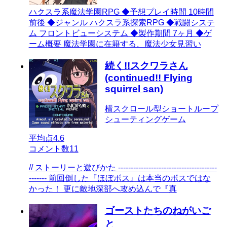
ハクスラ系魔法学園RPG ◆予想プレイ時間 10時間
前後 ◆ジャンル ハクスラ系探索RPG ◆戦闘システ
ム フロントビューシステム ◆製作期間 7ヶ月 ◆ゲ
ーム概要 魔法学園に在籍する、魔法少女見習い
続く!!スクワラさん
(continued!! Flying
squirrel san)
横スクロール型ショートループ
シューティングゲーム
平均点
4.6
コメント数
11
// ストーリーと遊びかた ---------------------------------------
------- 前回倒した『ほぼボス』は本当のボスではな
かった！ 更に敵地深部へ攻め込んで『真
ゴーストたちのねがいご
と