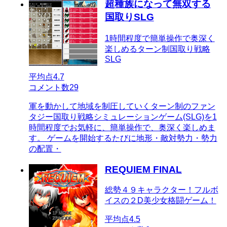
超種族になって無双する
国取りSLG
1時間程度で簡単操作で奥深く
楽しめるターン制国取り戦略
SLG
平均点
4.7
コメント数
29
軍を動かして地域を制圧していくターン制のファン
タジー国取り戦略シミュレーションゲーム(SLG)を1
時間程度でお気軽に、簡単操作で、奥深く楽しめま
す。 ゲームを開始するたびに地形・敵対勢力・勢力
の配置・
REQUIEM FINAL
総勢４９キャラクター！フルボ
イスの２D美少女格闘ゲーム！
平均点
4.5