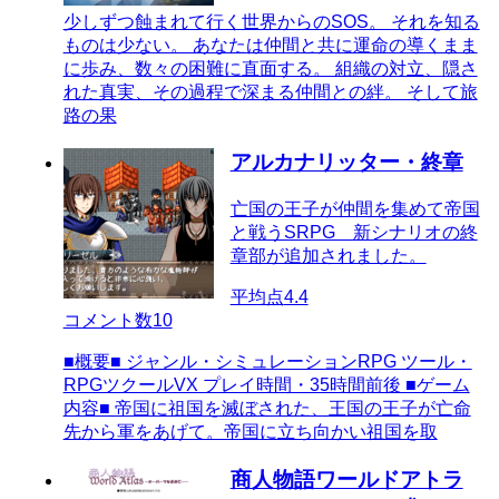
少しずつ蝕まれて行く世界からのSOS。 それを知る
ものは少ない。 あなたは仲間と共に運命の導くまま
に歩み、数々の困難に直面する。 組織の対立、隠さ
れた真実、その過程で深まる仲間との絆。 そして旅
路の果
アルカナリッター・終章
亡国の王子が仲間を集めて帝国
と戦うSRPG 新シナリオの終
章部が追加されました。
平均点
4.4
コメント数
10
■概要■ ジャンル・シミュレーションRPG ツール・
RPGツクールVX プレイ時間・35時間前後 ■ゲーム
内容■ 帝国に祖国を滅ぼされた、王国の王子が亡命
先から軍をあげて。帝国に立ち向かい祖国を取
商人物語ワールドアトラ