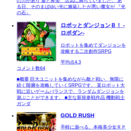
の力があり 愛と希望、活気に満ちていました。 あ
る日、そのまばゆい光に嫉妬したが悪い魔女が 『光
の石』
ロボッとダンジョンＢ！ -
ロボダン-
ロボットを集めてダンジョンを
攻略する二次創作SRPG
平均点
4.3
コメント数
64
■概要 巨大ユニットを集めながら敵と戦い、無限に
続く階層を攻略していくSRPGです。 某ロボット大
戦に近いゲームバランスで、ランダムダンジョンを
遊ぶことができます。 ■主な新規参戦作品 機動戦士
ガンダ
GOLD RUSH
手軽に遊べる、本格美少女ＲＰ