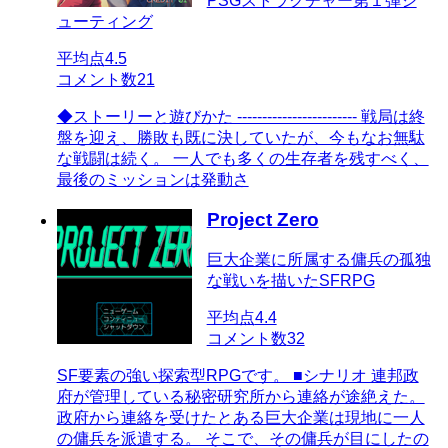
PSGストラクチャー第１弾シ
ューティング
平均点
4.5
コメント数
21
◆ストーリーと遊びかた ------------------------ 戦局は終
盤を迎え、勝敗も既に決していたが、今もなお無駄
な戦闘は続く。 一人でも多くの生存者を残すべく、
最後のミッションは発動さ
Project Zero
巨大企業に所属する傭兵の孤独
な戦いを描いたSFRPG
平均点
4.4
コメント数
32
SF要素の強い探索型RPGです。 ■シナリオ 連邦政
府が管理している秘密研究所から連絡が途絶えた。
政府から連絡を受けたとある巨大企業は現地に一人
の傭兵を派遣する。 そこで、その傭兵が目にしたの