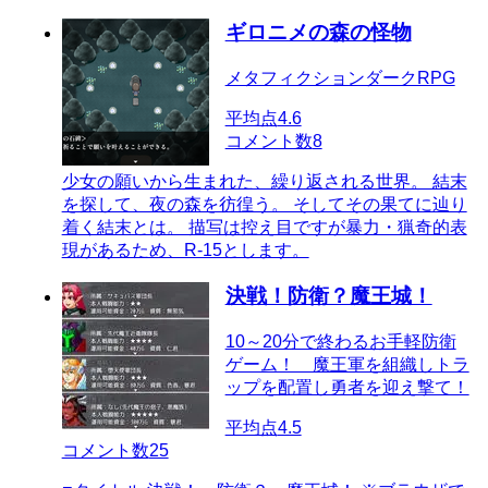
ギロニメの森の怪物
メタフィクションダークRPG
平均点
4.6
コメント数
8
少女の願いから生まれた、繰り返される世界。 結末
を探して、夜の森を彷徨う。 そしてその果てに辿り
着く結末とは。 描写は控え目ですが暴力・猟奇的表
現があるため、R-15とします。
決戦！防衛？魔王城！
10～20分で終わるお手軽防衛
ゲーム！ 魔王軍を組織しトラ
ップを配置し勇者を迎え撃て！
平均点
4.5
コメント数
25