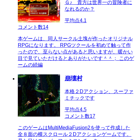
Ｇ♪ 貴方は世界一の冒険者に
なれるのか？
平均点
4.1
コメント数
14
本ゲームは、同人サークル土塊が作ったオリジナル
RPGになります。 RPGツクールを初めて触って作
ったので、至らない点があると思いますが、暖かい
目で見ていただけるとありがたいです＾＾； このゲ
ームの続編
崩壊村
本格２Dアクション、スーファ
ミチックです
平均点
4.5
コメント数
17
このゲームはMultiMediaFusion2を使って作成した
全８面の横スクロール２Dアクションゲームです。