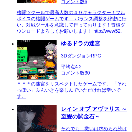
コメント数
6
格闘ツクールで最高人数の４９キャラクター！フル
ボイスの格闘ゲームです！ バランス調整を綿密に行
い、対戦ツールを意識して作っております！皆様ダ
ウンロードよろしくお願いします！ http://www52.
ゆるドラの迷宮
3DダンジョンRPG
平均点
4.2
コメント数
30
＊＊＊の迷宮をリスペクトしたゲームです。 「それ
っぽい」ふんいきを楽しんでいただければ幸いで
す。
レイン オブ アヴァリス ～
至愛の試金石～
それでも、救いは求められ続け