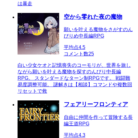
は暴走
空から零れた夜の魔物
願いを叶える魔物をさがすのん
びりめ中長編RPG
平均点
4.5
コメント数
25
白い少女ケオと記憶喪失のコーモリが、世界を旅し
ながら願いを叶える魔物を探すのんびり中長編
RPG。 スタンダードなターン制RPGです。 戦闘難
易度調整可能。 謎解きは【相談】コマンドや複数回
リセットで救
フェアリーフロンティア
自由に仲間を作って冒険する長
編王道RPG
平均点
4.3