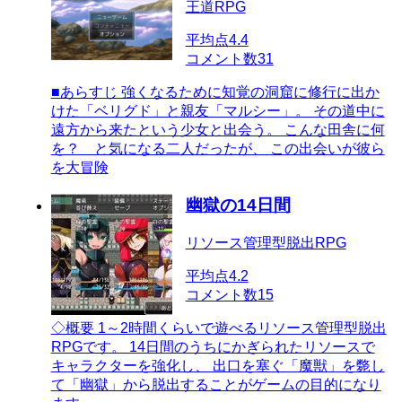
王道RPG
平均点
4.4
コメント数
31
■あらすじ 強くなるために知覚の洞窟に修行に出か
けた「ベリグド」と親友「マルシー」。 その道中に
遠方から来たという少女と出会う。 こんな田舎に何
を？ と気になる二人だったが、 この出会いが彼ら
を大冒険
幽獄の14日間
リソース管理型脱出RPG
平均点
4.2
コメント数
15
◇概要 1～2時間くらいで遊べるリソース管理型脱出
RPGです。 14日間のうちにかぎられたリソースで
キャラクターを強化し、 出口を塞ぐ「魔獣」を斃し
て「幽獄」から脱出することがゲームの目的になり