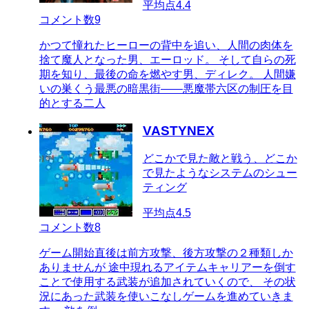
平均点
4.4
コメント数
9
かつて憧れたヒーローの背中を追い、人間の肉体を
捨て魔人となった男、エーロッド。 そして自らの死
期を知り、最後の命を燃やす男、ディレク。 人間嫌
いの巣くう最悪の暗黒街――悪魔帯六区の制圧を目
的とする二人
VASTYNEX
どこかで見た敵と戦う、どこか
で見たようなシステムのシュー
ティング
平均点
4.5
コメント数
8
ゲーム開始直後は前方攻撃、後方攻撃の２種類しか
ありませんが 途中現れるアイテムキャリアーを倒す
ことで使用する武装が追加されていくので、 その状
況にあった武装を使いこなしゲームを進めていきま