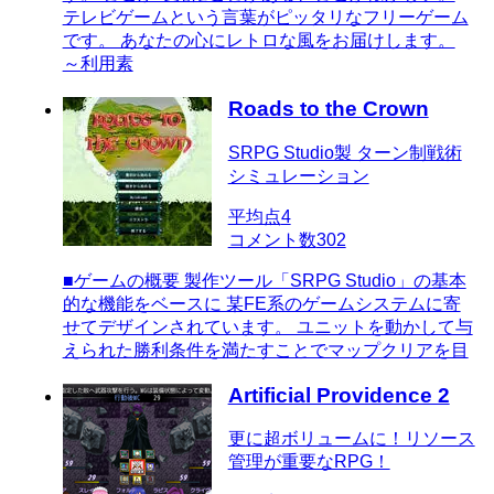
テレビゲームという言葉がピッタリなフリーゲーム
です。 あなたの心にレトロな風をお届けします。
～利用素
Roads to the Crown
SRPG Studio製 ターン制戦術
シミュレーション
平均点
4
コメント数
302
■ゲームの概要 製作ツール「SRPG Studio」の基本
的な機能をベースに 某FE系のゲームシステムに寄
せてデザインされています。 ユニットを動かして与
えられた勝利条件を満たすことでマップクリアを目
Artificial Providence 2
更に超ボリュームに！リソース
管理が重要なRPG！