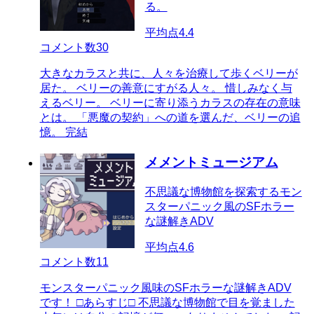
る。
平均点
4.4
コメント数
30
大きなカラスと共に、人々を治療して歩くベリーが
居た。 ベリーの善意にすがる人々。 惜しみなく与
えるベリー。 ベリーに寄り添うカラスの存在の意味
とは。 「悪魔の契約」への道を選んだ、ベリーの追
憶。 完結
メメントミュージアム
不思議な博物館を探索するモン
スターパニック風のSFホラー
な謎解きADV
平均点
4.6
コメント数
11
モンスターパニック風味のSFホラーな謎解きADV
です！ □あらすじ□ 不思議な博物館で目を覚ました