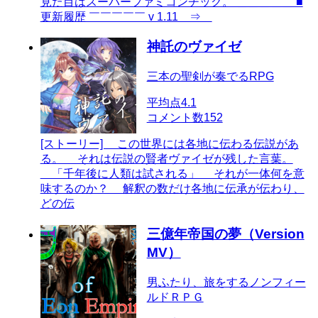
見た目はスーパーファミコンチック。 ＿＿＿＿＿ ■
更新履歴 ￣￣￣￣￣ v 1.11 ⇒
神託のヴァイゼ
三本の聖剣が奏でるRPG
平均点
4.1
コメント数
152
[ストーリー] この世界には各地に伝わる伝説があ
る。 それは伝説の賢者ヴァイゼが残した言葉。
「千年後に人類は試される」 それが一体何を意
味するのか？ 解釈の数だけ各地に伝承が伝わり、
どの伝
三億年帝国の夢（Version
MV）
男ふたり、旅をするノンフィー
ルドＲＰＧ