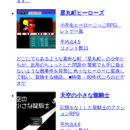
ます。
星丸町ヒーローズ
小学生ヒーローごっこRPG。
レトゲー風
平均点
4.5
コメント数
11
どこにでもあるような素朴な町 『星丸町』の少年た
ちが、近所のちょっとした問題や 警察でも手に負え
ないような難事件を背景に 色々なヒーローに変身し
て戦い、冒険する物語。 ■特徴 ・80年代ごろのビデ
オゲ
天空の小さな龍騎士
記憶をなくした龍騎士のアクシ
ョンRPG
平均点
4.6