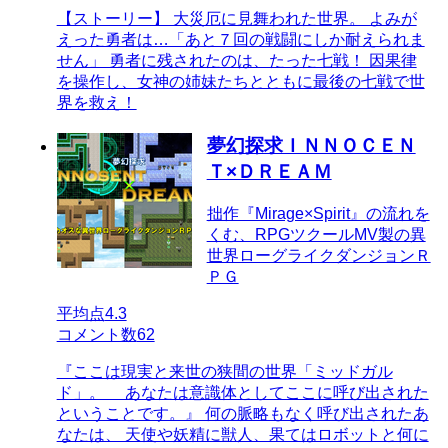
【ストーリー】 大災厄に見舞われた世界。 よみが
えった勇者は…「あと７回の戦闘にしか耐えられま
せん」 勇者に残されたのは、たった七戦！ 因果律
を操作し、女神の姉妹たちとともに最後の七戦で世
界を救え！
夢幻探求ＩＮＮＯＣＥＮ
Ｔ×ＤＲＥＡＭ
拙作『Mirage×Spirit』の流れを
くむ、RPGツクールMV製の異
世界ローグライクダンジョンＲ
ＰＧ
平均点
4.3
コメント数
62
『ここは現実と来世の狭間の世界「ミッドガル
ド」。 あなたは意識体としてここに呼び出された
ということです。』 何の脈略もなく呼び出されたあ
なたは、 天使や妖精に獣人、果てはロボットと何に