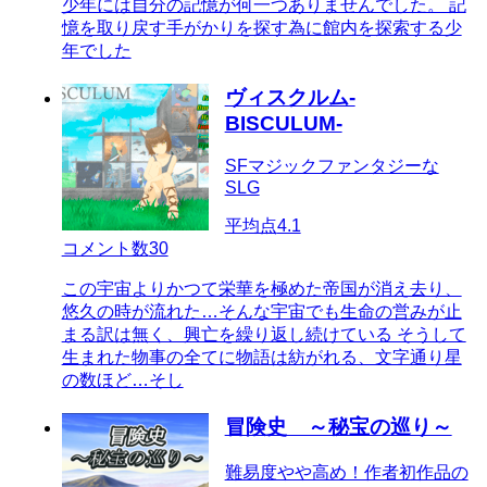
少年には自分の記憶が何一つありませんでした。 記
憶を取り戻す手がかりを探す為に館内を探索する少
年でした
ヴィスクルム-
BISCULUM-
SFマジックファンタジーな
SLG
平均点
4.1
コメント数
30
この宇宙よりかつて栄華を極めた帝国が消え去り、
悠久の時が流れた…そんな宇宙でも生命の営みが止
まる訳は無く、興亡を繰り返し続けている そうして
生まれた物事の全てに物語は紡がれる、文字通り星
の数ほど…そし
冒険史 ～秘宝の巡り～
難易度やや高め！作者初作品の