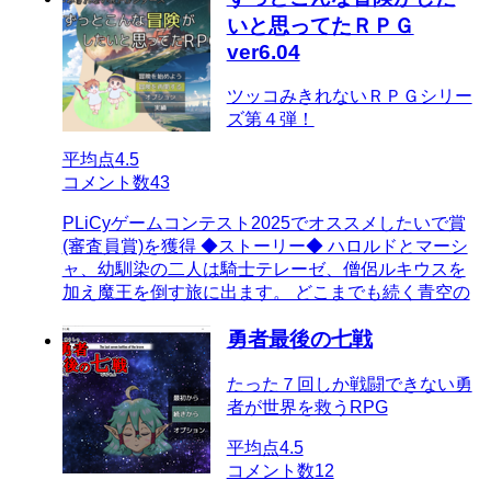
いと思ってたＲＰＧ
ver6.04
ツッコみきれないＲＰＧシリー
ズ第４弾！
平均点
4.5
コメント数
43
PLiCyゲームコンテスト2025でオススメしたいで賞
(審査員賞)を獲得 ◆ストーリー◆ ハロルドとマーシ
ャ、幼馴染の二人は騎士テレーゼ、僧侶ルキウスを
加え魔王を倒す旅に出ます。 どこまでも続く青空の
勇者最後の七戦
たった７回しか戦闘できない勇
者が世界を救うRPG
平均点
4.5
コメント数
12