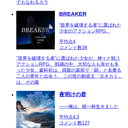
でもなれるカラ
BREAKER
“世界を破壊する者”に選ばれた
少女のアクションRPG。
平均点
4
コメント数
39
"世界を破壊する者"に選ばれた少女が、神々と戦う
アクションRPG。 戦禍の中、大切な人も幸せも失
った少女、蓼科祈は、両親の墓前で「鎖」と名乗る
二人の青年と出会う。 この世の創造主「古きカミ」
は、その最
夜明けの君
――俺は、精一杯生きました
平均点
4.3
コメント数
127