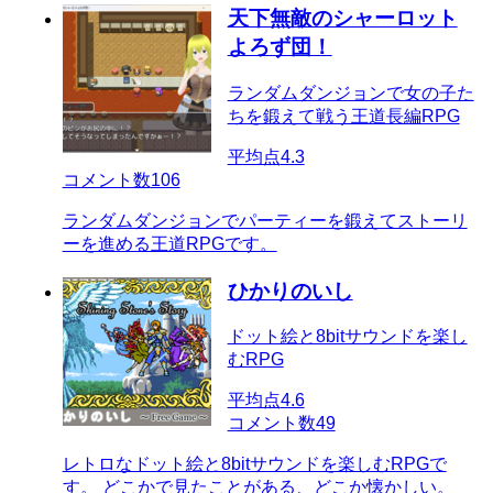
天下無敵のシャーロット
よろず団！
ランダムダンジョンで女の子た
ちを鍛えて戦う王道長編RPG
平均点
4.3
コメント数
106
ランダムダンジョンでパーティーを鍛えてストーリ
ーを進める王道RPGです。
ひかりのいし
ドット絵と8bitサウンドを楽し
むRPG
平均点
4.6
コメント数
49
レトロなドット絵と8bitサウンドを楽しむRPGで
す。 どこかで見たことがある、どこか懐かしい。