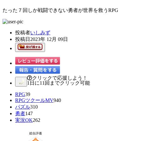
たった７回しか戦闘できない勇者が世界を救うRPG
投稿者
いしみず
投稿日
2023年 12月 09日
クリックで応援しよう！
1日に11回までクリック可能
RPG
39
RPGツクールMV
940
パズル
310
勇者
147
実況OK
262