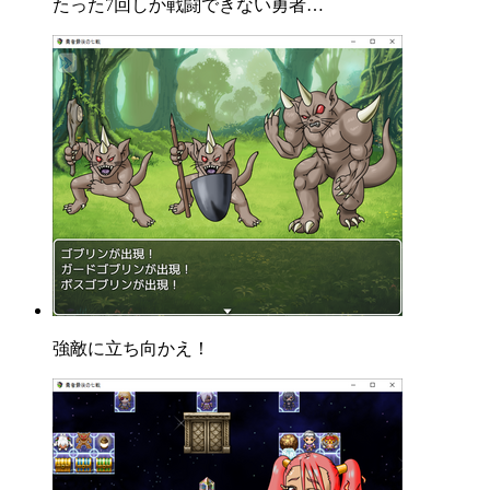
たった7回しか戦闘できない勇者…
強敵に立ち向かえ！