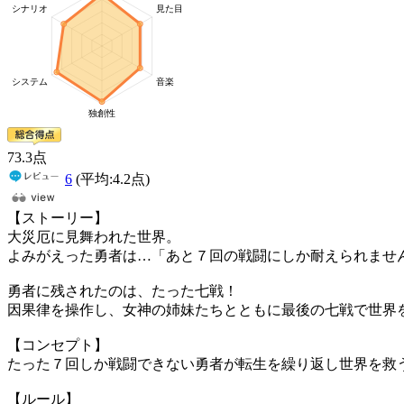
73
.3
点
6
(平均:
4.2
点)
【ストーリー】
大災厄に見舞われた世界。
よみがえった勇者は…「あと７回の戦闘にしか耐えられませ
勇者に残されたのは、たった七戦！
因果律を操作し、女神の姉妹たちとともに最後の七戦で世界
【コンセプト】
たった７回しか戦闘できない勇者が転生を繰り返し世界を救
【ルール】