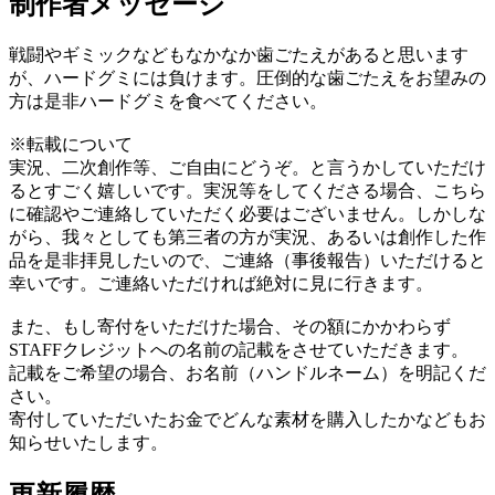
制作者メッセージ
戦闘やギミックなどもなかなか歯ごたえがあると思います
が、ハードグミには負けます。圧倒的な歯ごたえをお望みの
方は是非ハードグミを食べてください。
※転載について
実況、二次創作等、ご自由にどうぞ。と言うかしていただけ
るとすごく嬉しいです。実況等をしてくださる場合、こちら
に確認やご連絡していただく必要はございません。しかしな
がら、我々としても第三者の方が実況、あるいは創作した作
品を是非拝見したいので、ご連絡（事後報告）いただけると
幸いです。ご連絡いただければ絶対に見に行きます。
また、もし寄付をいただけた場合、その額にかかわらず
STAFFクレジットへの名前の記載をさせていただきます。
記載をご希望の場合、お名前（ハンドルネーム）を明記くだ
さい。
寄付していただいたお金でどんな素材を購入したかなどもお
知らせいたします。
更新履歴