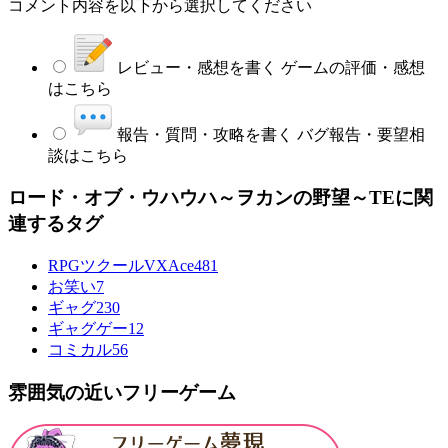
コメント内容を以下から選択してください
レビュー・感想を書く
ゲームの評価・感想
はこちら
報告・質問・攻略を書く
バグ報告・要望相
談はこちら
ロード・オブ・ウハウハ～ヲカンの野望～TEに関
連するタグ
RPGツクールVXAce
481
お笑い
7
ギャグ
230
ギャグゲー
12
コミカル
56
雰囲気の近いフリーゲーム