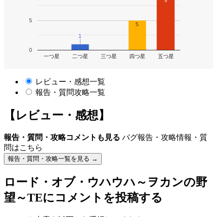
9
5
5
1
1
0
一つ星
二つ星
三つ星
四つ星
五つ星
レビュー・感想一覧
報告・質問攻略一覧
【レビュー・感想】
報告・質問・攻略コメントも見る
バグ報告・攻略情報・質
問はこちら
報告・質問・攻略一覧を見る →
ロード・オブ・ウハウハ～ヲカンの野
望～TE
にコメントを投稿する