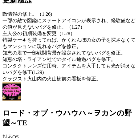
敵情報の修正。（1.26)
一部の敵で図鑑にステートアイコンが表示され、経験値など
の値が見えないバグを修正。（1.27）
主人公の初期装備を変更（1.28）
特製ケーキを持ってれば、かくれんぼの女の子を探さなくて
もマンションに現れるバグを修正。
知恵の塔で一部戦闘背景が設定されてないバグを修正。
知恵の塔・ライアン社でのタイル通過バグを修正。
コンタクトレンズ使用時、アイテムを入手しても光が消えな
いバグを修正(1.29)
グラジスト火山内の火山樹前の看板を修正。
ロード・オブ・ウハウハ～ヲカンの野
望～TE
対応OS