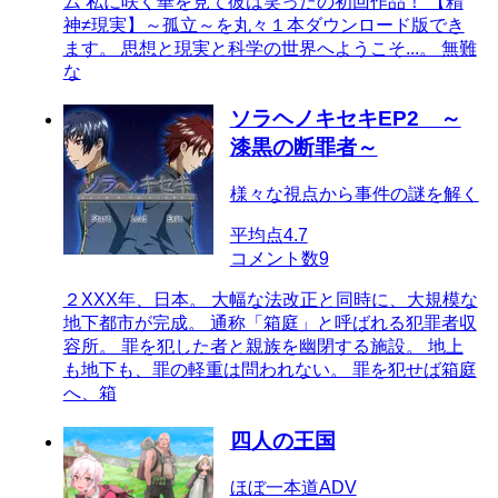
ム 私に咲く華を見て彼は笑ったの初回作品！ 【精
神≠現実】～孤立～を丸々１本ダウンロード版でき
ます。 思想と現実と科学の世界へようこそ...。 無難
な
ソラヘノキセキEP2 ～
漆黒の断罪者～
様々な視点から事件の謎を解く
平均点
4.7
コメント数
9
２XXX年、日本。 大幅な法改正と同時に、大規模な
地下都市が完成。 通称「箱庭」と呼ばれる犯罪者収
容所。 罪を犯した者と親族を幽閉する施設。 地上
も地下も、罪の軽重は問われない。 罪を犯せば箱庭
へ、箱
四人の王国
ほぼ一本道ADV