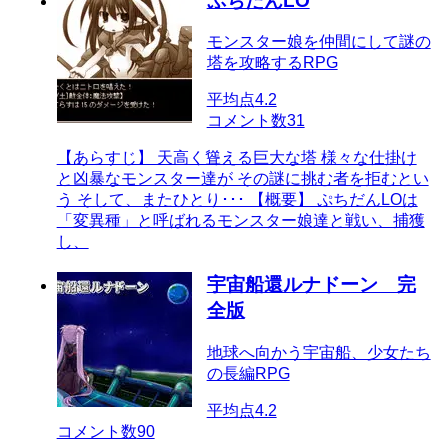
ぷちだんLO
モンスター娘を仲間にして謎の
塔を攻略するRPG
平均点
4.2
コメント数
31
【あらすじ】 天高く聳える巨大な塔 様々な仕掛け
と凶暴なモンスター達が その謎に挑む者を拒むとい
う そして、またひとり･･･ 【概要】 ぷちだんLOは
「変異種」と呼ばれるモンスター娘達と戦い、捕獲
し、
宇宙船還ルナドーン 完
全版
地球へ向かう宇宙船、少女たち
の長編RPG
平均点
4.2
コメント数
90