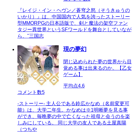
『レイジ・イン・ヘヴン／蒼穹之怒（そうきゅうの
いかり）』は、中国国内で人気を誇ったストーリー
型MMORPGの日本語版で、剣と魔法の架空ファン
タジー異世界というSFワールドを舞台としていなが
ら、"三国志
現の夢幻
閉じ込められた夢の世界から目
覚める事は出来るのか。【乙女
ゲーム】
平均点
4.6
コメント数
5
-ストーリー- 主人公である鈴広かなめ（名前変更可
能）は、大学二年生。かなめは※1明晰夢を見る事
ができ、毎晩夢の中で亡くなった祖母と会うのを楽
しみにしている。 同じ大学の友人である土屋真陽
（つちや