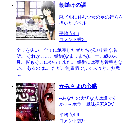
朝焼けの謳
廃ビルに住む少女の夢の行方を
描いたノベル
平均点
4.6
コメント数
31
全てを失い、全てに絶望した者たちが辿り着く場
所。 それがここ、鉛街(なまりまち)。 十九歳の六
月、僕もそこにやって来た。 鉛街には夢も希望もな
い。 あるのは......ただ、無表情で歩く人々と、無数
に
かみさまの心臓
--あなたの大切な人は誰です
か？-- ホラー風味探索ADV
平均点
4.4
コメント数
9