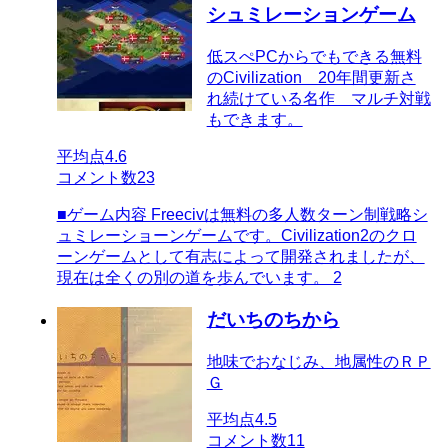
シュミレーションゲーム
低スぺPCからでもできる無料
のCivilization 20年間更新さ
れ続けている名作 マルチ対戦
もできます。
平均点
4.6
コメント数
23
■ゲーム内容 Freecivは無料の多人数ターン制戦略シ
ュミレーショーンゲームです。Civilization2のクロ
ーンゲームとして有志によって開発されましたが、
現在は全くの別の道を歩んでいます。 2
だいちのちから
地味でおなじみ、地属性のＲＰ
Ｇ
平均点
4.5
コメント数
11