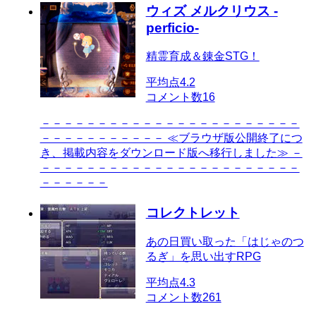
ウィズ メルクリウス -
perficio-
精霊育成＆錬金STG！
平均点
4.2
コメント数
16
－－－－－－－－－－－－－－－－－－－－－－－
－－－－－－－－－－－ ≪ブラウザ版公開終了につ
き、掲載内容をダウンロード版へ移行しました≫ －
－－－－－－－－－－－－－－－－－－－－－－－
－－－－－－
コレクトレット
あの日買い取った「はじゃのつ
るぎ」を思い出すRPG
平均点
4.3
コメント数
261