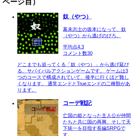
ページ目）
奴（やつ）
幕末志士の坂本になって、奴
（やつ）から逃げのびろ。
平均点
4.3
コメント数
30
どこまでも追ってくる「奴（やつ）」から逃げ延び
る、サバイバルアクションゲームです。 ゲームは3
つのコースで構成されていて、後半に行くほど難し
くなります。 通常エンドとTrueエンドの二種類があ
ります。
コーデ戦記
亡国の姫となった主人公が仲間
たちと共に国の再興、そして天
下統一を目指す長編SRPGで
す。