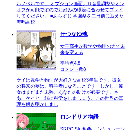
ルノベルです。 オプション画面より音量調整やオン
オフが可能ですのでお好みの環境に合わせてプレイ
してください。 ■あらすじ 学園祭を二日前に迎えた
海鳴高校
せつなゆ魂
女子高生が数学や物理の力で未
来を変える
平均点
4.8
コメント数
8
ケイは数学と物理が大好きな高校3年生です。彼女
の将来の夢は、科学者になることです。しかし、彼
女はまだまだ未熟。あなたの助けが必要です。さ
あ、ケイと一緒に科学をしましょう。この世界の真
理を解き明かしまし
ロンドリア物語
SRPG Studio製 シミュレーシ