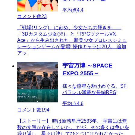
平均点
4.4
コメント数
23
「戦場(リング)」に刻め、少女たちの輝きを――
「3Dカスタム少女(※)」と「RPGツクールVX
Ace」から生み出された、新美少女プロレスシミュ
レーションゲームが登場! 操作キャラは20人、追加
アッ
宇宙万博 ～SPACE
EXPO 2555～
様々な惑星を駆けめぐる、SF
パラレル満載な長編RPG
平均点
4.6
コメント数
194
【ストーリー】 時は新惑星歴2533年。 宇宙には無
数の文明が存在していた。 だが、その多くは争いを
繰り返し、星々は決してひとつにはなれなかった。