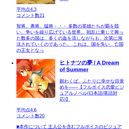
平均点
4.3
コメント数
21
智将、勇将、猛将・・・ 多数の英雄たちが覇を競
い、争いを繰り広げている世界。 戦乱に乗じて興っ
た数多の国は、多くの血を流しながらも、次第に淘
汰されていくのであった。 これは、国を失い、亡国
の王女となっ
ヒトナツの夢 / A Dream
of Summer
願わくば、ふたりに幸せな目覚
めを――【フルボイス恋愛ビジ
ュアルノベル(日本語/英語対
応)】
平均点
4.6
コメント数
20
■本作について 主人公を含むフルボイスのビジュア