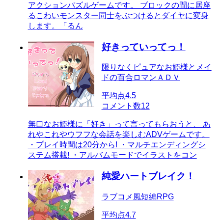
アクションパズルゲームです。 ブロックの間に居座
るこわいモンスター同士をぶつけるとダイヤに変身
します。「るん
好きっていってっ！
限りなくピュアなお姫様とメイ
ドの百合ロマンＡＤＶ
平均点
4.5
コメント数
12
無口なお姫様に「好き」って言ってもらおうと、 あ
れやこれやウフフな会話を楽しむADVゲームです。
・プレイ時間は20分から! ・マルチエンディングシ
ステム搭載! ・アルバムモードでイラストをコン
純愛ハートブレイク！
ラブコメ風短編RPG
平均点
4.7