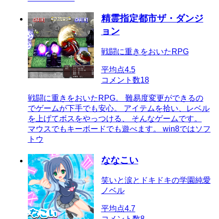
精霊指定都市ザ・ダンジ
ョン
戦闘に重きをおいたRPG
平均点
4.5
コメント数
18
戦闘に重きをおいたRPG。 難易度変更ができるの
でゲームが下手でも安心。 アイテムを拾い、レベル
を上げてボスをやっつける、 そんなゲームです。
マウスでもキーボードでも遊べます。 win8ではソフ
トウ
ななこい
笑いと涙とドキドキの学園純愛
ノベル
平均点
4.7
コメント数
8