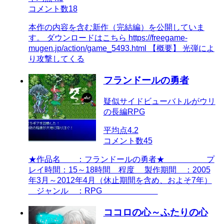
コメント数
18
本作の内容を含む新作（完結編）を公開していま
す。 ダウンロードはこちら https://freegame-
mugen.jp/action/game_5493.html 【概要】 光弾によ
り攻撃してくる
フランドールの勇者
疑似サイドビューバトルがウリ
の長編RPG
平均点
4.2
コメント数
45
★作品名 ：フランドールの勇者★ プ
レイ時間：15～18時間 程度 製作期間 ：2005
年3月～2012年4月（休止期間を含め、およそ7年）
ジャンル ：RPG
ココロの心～ふたりの心