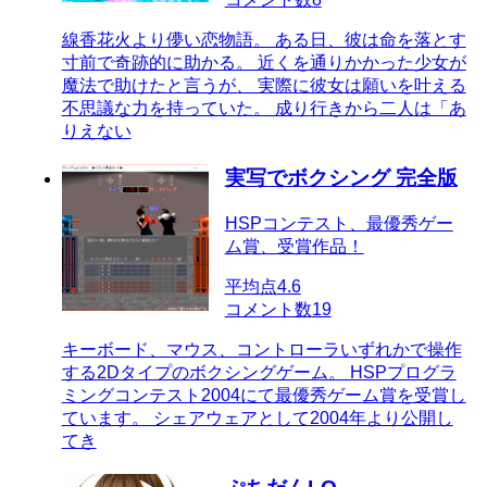
線香花火より儚い恋物語。 ある日、彼は命を落とす
寸前で奇跡的に助かる。 近くを通りかかった少女が
魔法で助けたと言うが、 実際に彼女は願いを叶える
不思議な力を持っていた。 成り行きから二人は「あ
りえない
実写でボクシング 完全版
HSPコンテスト、最優秀ゲー
ム賞、受賞作品！
平均点
4.6
コメント数
19
キーボード、マウス、コントローラいずれかで操作
する2Dタイプのボクシングゲーム。 HSPプログラ
ミングコンテスト2004にて最優秀ゲーム賞を受賞し
ています。 シェアウェアとして2004年より公開し
てき