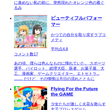
に進めない私の前に、突然現れたオレンジ色の着ぐ
るみ
ビューティフルパフォー
マー
かつての自分を取り戻すラブコ
メディ
平均点
4.8
コメント数
17
あの頃、僕らは色んなものに憧れていた。 スポーツ
選手、パイロット、総理大臣、医者、お菓子屋、大
工、漫画家、ゲームクリエイター、エトセトラ...
......... だけど、その憧憬は月日の流れとともに
Flying For the Future
the GAME
少女たちが激しく火花を散らす
女子プロレスゲーム