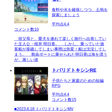
食料や水を確保しつつ、土地を
探索しましょう
平均点
4.4
コメント数
10
祖父母と、愛犬を連れて楽しく旅行へ出発してい
た主人公・桜井 明日香。 しかし、乗っていた旅
客船が座礁してしまい事態は急変！船は沈没してし
まう。 救命ボートに乗せられた明日香は海を漂う
が、激しい波
トバリドトキシンRE
子供たちと家庭のための短編
RPG
平均点
4.4
コメント数
15
■2023.6.18 トバリドトキシンMV