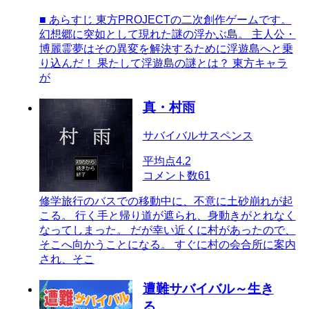
■ あらすじ 東方PROJECTの二次創作ゲームです。
幻想郷に突如として現れた謎の浮かぶ島。 主人公・
博麗霊夢はその異変を解決するために浮遊島へと乗
り込んだ！ 果たして浮遊島の謎とは？ 東方キャラ
が
真・村雨
サバイバルサスペンス
平均点
4.2
コメント数
61
修学旅行のバスでの移動中に、不意に土砂崩れが起
こる。 行く手と帰り道が遮られ、身動きがとれなく
なってしまった。 だが幸い近くに村があったので、
そこへ向かうことになる。 すぐに村の会合所に案内
され、そこ
遭難サバイバル～生き
る。