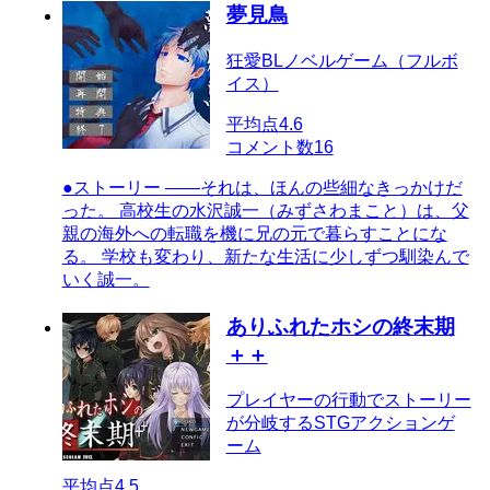
夢見鳥
狂愛BLノベルゲーム（フルボ
イス）
平均点
4.6
コメント数
16
●ストーリー ――それは、ほんの些細なきっかけだ
った。 高校生の水沢誠一（みずさわまこと）は、父
親の海外への転職を機に兄の元で暮らすことにな
る。 学校も変わり、新たな生活に少しずつ馴染んで
いく誠一。
ありふれたホシの終末期
＋＋
プレイヤーの行動でストーリー
が分岐するSTGアクションゲ
ーム
平均点
4.5