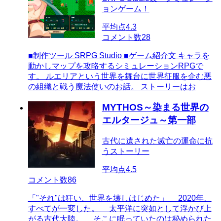
ョンゲーム！
平均点
4.3
コメント数
28
■制作ツール SRPG Studio ■ゲーム紹介文 キャラを
動かしマップを攻略するシミュレーションRPGで
す。 ルエリアという世界を舞台に世界征服を企む悪
の組織と戦う魔法使いのお話。 ストーリーはお
MYTHOS～染まる世界の
エルタージュ～第一部
古代に遺された滅亡の運命に抗
うストーリー
平均点
4.5
コメント数
86
「"それ"は狂い、世界を壊しはじめた」 2020年、
すべてが一変した。 太平洋に突如として浮かび上
がる古代大陸。 そこに眠っていたのは秘められた