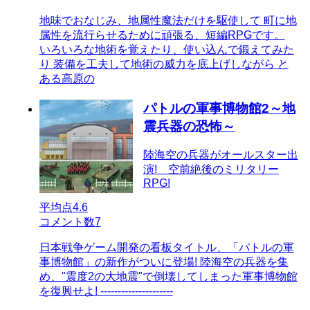
地味でおなじみ、地属性魔法だけを駆使して 町に地
属性を流行らせるために頑張る、短編RPGです。
いろいろな地術を覚えたり、使い込んで鍛えてみた
り 装備を工夫して地術の威力を底上げしながら と
ある高原の
パトルの軍事博物館2～地
震兵器の恐怖～
陸海空の兵器がオールスター出
演! 空前絶後のミリタリー
RPG!
平均点
4.6
コメント数
7
日本戦争ゲーム開発の看板タイトル、「パトルの軍
事博物館」の新作がついに登場! 陸海空の兵器を集
め、"震度2の大地震"で倒壊してしまった軍事博物館
を復興せよ! ---------------------