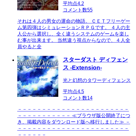
平均点
4.2
コメント数
55
それは４人の男女の運命の物語。 ＣＥＴフリーゲー
ム第四弾はシミュレーションＲＰＧです。 ４人の主
人公から選択し、全く違うシステムのゲームを楽し
む事が出来ます。 当然違う視点からなので、４人全
員やると全
スターダスト ディフェン
ス -Extension-
光と幻想のタワーディフェンス
平均点
4.5
コメント数
14
－－－－－－－－－－－－－－－－－－－－－－－
－－－－－－－－－－－ ≪ブラウザ版公開終了につ
き、掲載内容をダウンロード版へ移行しました≫ －
－－－－－－－－－－－－－－－－－－－－－－－
－－－－－－