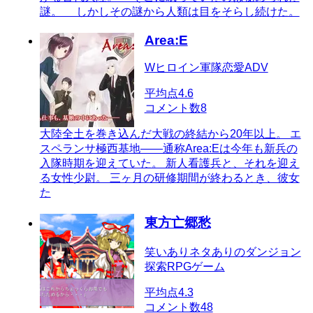
謎。 しかしその謎から人類は目をそらし続けた。
Area:E
Wヒロイン軍隊恋愛ADV
平均点
4.6
コメント数
8
大陸全土を巻き込んだ大戦の終結から20年以上。 エ
スペランサ極西基地――通称Area:Eは今年も新兵の
入隊時期を迎えていた。 新人看護兵と、それを迎え
る女性少尉。 三ヶ月の研修期間が終わるとき、彼女
た
東方亡郷愁
笑いありネタありのダンジョン
探索RPGゲーム
平均点
4.3
コメント数
48