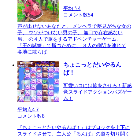
平均点
4
コメント数
54
声が出せないあなたと、 メンヘラで夢見がちな女の
子、 ウソがつけない男の子、 無口で存在感ない
男、 の４人で旅をするアドベンチャーゲーム。
「王の試練」で勝つために、 ３人の側近を連れて
各地に散らば
ちょこっとだいやるん
ば！
可愛いコには旅をさせろ！新感
覚スライドアクションパズゲー
ム！
平均点
4.7
コメント数
8
『ちょこっとだいやるんば！』はブロックを上下に
スライドさせて、主人公「るんば」の道を切り開く