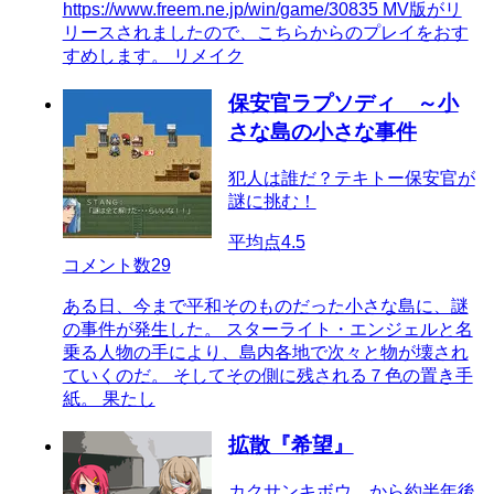
https://www.freem.ne.jp/win/game/30835 MV版がリ
リースされましたので、こちらからのプレイをおす
すめします。 リメイク
保安官ラプソディ ～小
さな島の小さな事件
犯人は誰だ？テキトー保安官が
謎に挑む！
平均点
4.5
コメント数
29
ある日、今まで平和そのものだった小さな島に、謎
の事件が発生した。 スターライト・エンジェルと名
乗る人物の手により、島内各地で次々と物が壊され
ていくのだ。 そしてその側に残される７色の置き手
紙。 果たし
拡散『希望』
カクサンキボウ。から約半年後