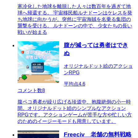
寒冷化した地球を離脱した人々は数百年を過ぎて地
球へ帰還する。 宇宙移民船ルナドーンはケレスを発
ち地球に向かうが、突然に宇宙海賊を名乗る集団の
襲撃を受ける。 ルナドーンの中で、少女たちの長い
戦いが始まる
腹が減っては勇者はでき
ぬ
オリジナルドット絵のアクショ
ンRPG
平均点
4.6
コメント数
8
腹ペコ勇者が繰り広げる珍道中、抱腹絶倒の小一時
間。オリジナルドット絵のシンプルなアクション
RPGです。アクションゲームが苦手な方や忙しい方
のためのイージーモードも用意しています。
Freeciv 老舗の無料戦略