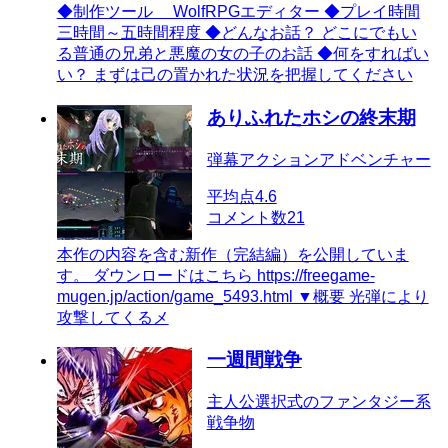
◆制作ツール WolfRPGエディター ◆プレイ時間
三時間～五時間程度 ◆どんなお話？ どこにでもい
る普通の兄弟と悪魔の女の子のお話 ◆何をすればい
い？ まずは己の置かれた状況を把握してください
ありふれたホシの終末期
弾幕アクションアドベンチャー
平均点
4.6
コメント数
21
本作の内容を含む新作（完結編）を公開していま
す。 ダウンロードはこちら https://freegame-
mugen.jp/action/game_5493.html ▼概要 光弾により
攻撃してくるメ
一週間戦争
主人公選択式のファンタジー系
戦争物