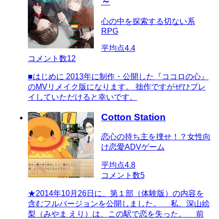
～
心の中を探索する切ない系
RPG
平均点
4.4
コメント数
12
■はじめに 2013年に制作・公開した『ココロの心』
のMVリメイク版になります。 拙作ですがぜひプレ
イしていただけると幸いです。
Cotton Station
恋心の持ち主を捜せ！？女性向
け恋愛ADVゲーム
平均点
4.8
コメント数
5
★2014年10月26日に、第１部（体験版）の内容を
含むフルバージョンを公開しました。 私、深山絵
梨（みやま えり）は、この駅で恋を失った。 前