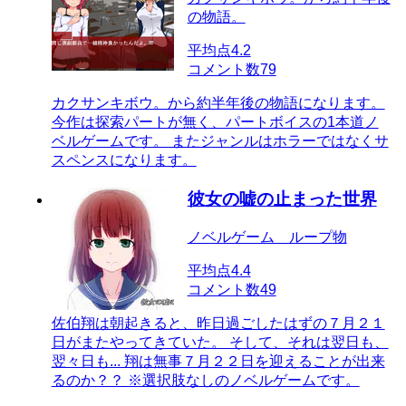
の物語。
平均点
4.2
コメント数
79
カクサンキボウ。から約半年後の物語になります。
今作は探索パートが無く、パートボイスの1本道ノ
ベルゲームです。 またジャンルはホラーではなくサ
スペンスになります。
彼女の嘘の止まった世界
ノベルゲーム ループ物
平均点
4.4
コメント数
49
佐伯翔は朝起きると、昨日過ごしたはずの７月２１
日がまたやってきていた。 そして、それは翌日も、
翌々日も... 翔は無事７月２２日を迎えることが出来
るのか？？ ※選択肢なしのノベルゲームです。