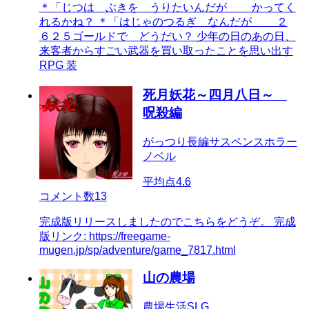
＊「じつは ぶきを うりたいんだが かってく
れるかね？ ＊「はじゃのつるぎ なんだが ２
６２５ゴールドで どうだい？ 少年の日のあの日、
来客者からすごい武器を買い取ったことを思い出す
RPG 装
死月妖花～四月八日～
呪殺編
がっつり長編サスペンスホラー
ノベル
平均点
4.6
コメント数
13
完成版リリースしましたのでこちらをどうぞ。 完成
版リンク: https://freegame-
mugen.jp/sp/adventure/game_7817.html
山の農場
農場生活SLG