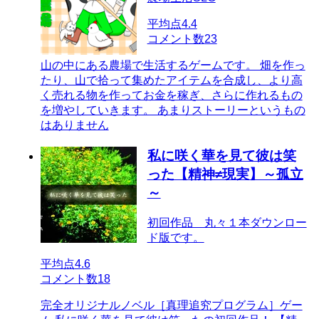
平均点
4.4
コメント数
23
山の中にある農場で生活するゲームです。 畑を作っ
たり、山で拾って集めたアイテムを合成し、より高
く売れる物を作ってお金を稼ぎ、さらに作れるもの
を増やしていきます。 あまりストーリーというもの
はありません
私に咲く華を見て彼は笑
った【精神≠現実】～孤立
～
初回作品 丸々１本ダウンロー
ド版です。
平均点
4.6
コメント数
18
完全オリジナルノベル［真理追究プログラム］ゲー