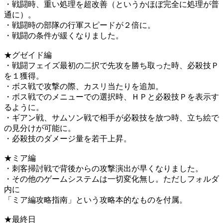
・戦闘時、重い処理を超改善（というかほぼ完全に処理が普
通に）。
・戦闘時の部隊の行軍スピードが２倍に。
・戦闘の条件が緩くなりました。
★グゼイド編
・戦闘フェイズ最初の二択で先攻を勝ち取った時、必殺技Ｐ
を１獲得。
・ボス戦で攻撃の際、カスリ当たりを追加。
・ボス戦でのメニューでの選択時、ＨＰと必殺技Ｐを表示す
るように。
・ギアン戦、サムソン戦で相手が必殺技を放つ時、立ち絵で
の見分けが可能に。
・必殺技のダメージ量を若干上昇。
★ミア編
・刺客掃討戦で背後からの攻撃演出が早くなりました。
・その他のゲームシステムは一切変化無し。ただしフォルダ
内に
「ミア編攻略指南」という攻略本的なものを付属。
★最終日