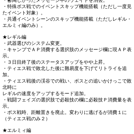
・鬱陶しかったメッセージ中のウェイトを消去。
・特殊ボス戦でのイベントスキップ機能搭載（ただし一度見
たイベント対象）。
・共通イベントシーンのスキップ機能搭載（ただしレギル・
エルミィ編のみ）。
★レギル編
・武器選びのシステム変更。
・キャンプでＡＰ消費する選択肢のメッセージ欄に現ＡＰ表
示。
・３日目終了後のステータスアップをやや上昇。
・ティエス戦で敗北した後に難易度を下げてリトライを追
加。
・ティエス戦後の渓谷での戦い、ボスとの追いかけっこで敗
北時に
レギルの速度をアップするモード追加。
・戦闘フェイズの選択肢で必殺技の欄に必殺技Ｐ消費量を表
示。
・ボス戦時、距離置きを廃止。変わりに逃げるが消費１に
（ティエス戦のみ２）
★エルミィ編