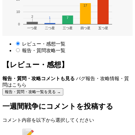
17
10
2
2
1
1
7
0
一つ星
二つ星
三つ星
四つ星
五つ星
レビュー・感想一覧
報告・質問攻略一覧
【レビュー・感想】
報告・質問・攻略コメントも見る
バグ報告・攻略情報・質
問はこちら
報告・質問・攻略一覧を見る →
一週間戦争
にコメントを投稿する
コメント内容を以下から選択してください