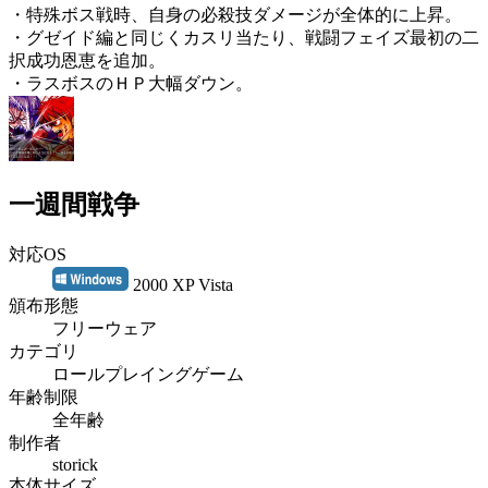
・特殊ボス戦時、自身の必殺技ダメージが全体的に上昇。
・グゼイド編と同じくカスリ当たり、戦闘フェイズ最初の二
択成功恩恵を追加。
・ラスボスのＨＰ大幅ダウン。
一週間戦争
対応OS
2000 XP Vista
頒布形態
フリーウェア
カテゴリ
ロールプレイングゲーム
年齢制限
全年齢
制作者
storick
本体サイズ