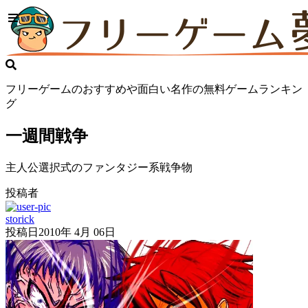
フリーゲームのおすすめや面白い名作の無料ゲームランキン
グ
一週間戦争
主人公選択式のファンタジー系戦争物
投稿者
storick
投稿日
2010年 4月 06日