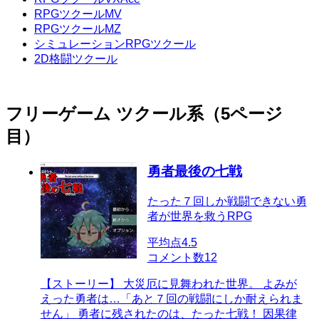
RPGツクールMV
RPGツクールMZ
シミュレーションRPGツクール
2D格闘ツクール
フリーゲーム ツクール系（5ページ
目）
勇者最後の七戦
たった７回しか戦闘できない勇
者が世界を救うRPG
平均点
4.5
コメント数
12
【ストーリー】 大災厄に見舞われた世界。 よみが
えった勇者は…「あと７回の戦闘にしか耐えられま
せん」 勇者に残されたのは、たった七戦！ 因果律