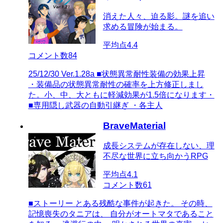
消えた人々、迫る影。謎を追い
求める冒険が始まる。
平均点
4.4
コメント数
84
25/12/30 Ver.1.28a ■状態異常耐性装備の効果上昇
・装備品の状態異常耐性の確率を上方修正しまし
た。小、中、大ともに軽減効果が1.5倍になります・
■専用隠し武器の自動引継ぎ ・各主人
BraveMaterial
成長システムが存在しない、理
不尽な世界に立ち向かうRPG
平均点
4.1
コメント数
61
■ストーリー とある残酷な事件が起きた。 その時、
記憶喪失のタニアは、 自分がオートマタであること