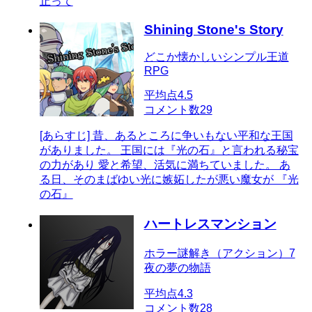
止って
Shining Stone's Story
どこか懐かしいシンプル王道
RPG
平均点
4.5
コメント数
29
[あらすじ] 昔、あるところに争いもない平和な王国
がありました。 王国には『光の石』と言われる秘宝
の力があり 愛と希望、活気に満ちていました。 あ
る日、そのまばゆい光に嫉妬したが悪い魔女が 『光
の石』
ハートレスマンション
ホラー謎解き（アクション）7
夜の夢の物語
平均点
4.3
コメント数
28