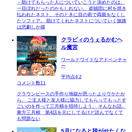
－助けてもらった人についていこうと決めたのは、
一目ぼれだったのかもしれない。 盗賊団に村を焼き
払われたネスト、そのときに目の前で両親をなくし
たソフィア。 助けてくれたネストについていく旅路
は悲劇しか描
クラピィのうぇるかむヘ
ル魔宮
ワールドワイドなアドベンチャ
ー
平均点
4.2
コメント数
11
クラウンピースの手作り地獄が思ったよりウケたか
ら、 ご主人様と友人様に協力してもらってもっとす
ごいのを作って三月精を招待しよう。 そんなお話。
東方三月精 第4話を元にしてるけど読んでなくて
も問題ない
5月になると脱がせたくな