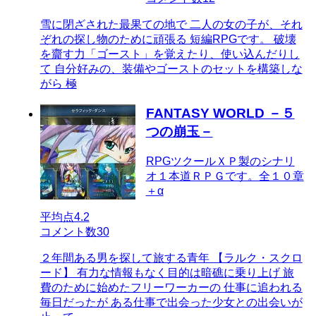
雪に閉ざされた最果ての地で 二人の女の子が、それ
ぞれの探し物のために頑張る 短編RPGです。 破壊
を齎す力「ゴースト」を覚えたり、使い込んだりし
て 自分好みの、装備やゴーストのセットを構築しな
がら 極
FANTASY WORLD －５
つの崩玉－
RPGツクールＸＰ製のシナリ
オ１本道ＲＰＧです。全１０章
＋α
平均点
4.2
コメント数
30
２年間ある男を探して旅する青年 【ラルク・スクロ
ード】 有力な情報もなく目的は暗礁に乗り上げ 旅
費のために始めたフリーワーカーの 仕事に追われる
毎日だったが ある仕事で出会った少女との出会いが