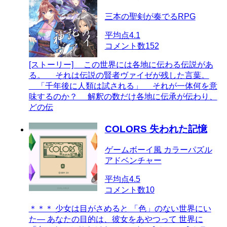
三本の聖剣が奏でるRPG
平均点
4.1
コメント数
152
[ストーリー] この世界には各地に伝わる伝説があ
る。 それは伝説の賢者ヴァイゼが残した言葉。
「千年後に人類は試される」 それが一体何を意
味するのか？ 解釈の数だけ各地に伝承が伝わり、
どの伝
COLORS 失われた記憶
ゲームボーイ風 カラーパズル
アドベンチャー
平均点
4.5
コメント数
10
＊＊＊ 少女は目がさめると 「色」のない世界にい
た― あなたの目的は、彼女をあやつって 世界に