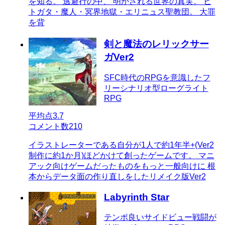
を知る。 逃避行の中、 明かされる世界の真実。 ヒ
トガタ・魔人・冥界地獄・エリニュス聖教団。 大罪
を背
剣と魔法のレリックサー
ガVer2
SFC時代のRPGを意識したフ
リーシナリオ型ローグライト
RPG
平均点
3.7
コメント数
210
イラストレーターである自分が1人で約1年半+(Ver2
制作に約1か月)ほどかけて創ったゲームです。 マニ
アック向けゲームだったものをもっと一般向けに 根
本からデータ面の作り直しをしたリメイク版Ver2
Labyrinth Star
テンポ良いサイドビュー戦闘が