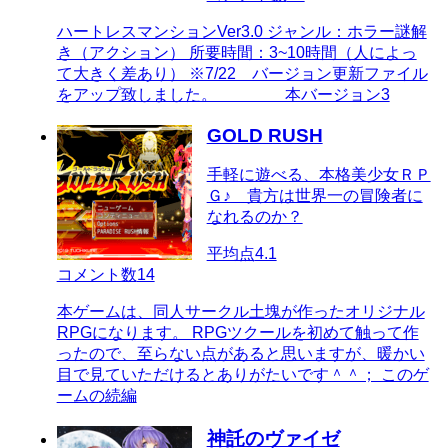
ハートレスマンションVer3.0 ジャンル：ホラー謎解
き（アクション） 所要時間：3~10時間（人によっ
て大きく差あり） ※7/22 バージョン更新ファイル
をアップ致しました。 本バージョン3
GOLD RUSH
手軽に遊べる、本格美少女ＲＰ
Ｇ♪ 貴方は世界一の冒険者に
なれるのか？
平均点
4.1
コメント数
14
本ゲームは、同人サークル土塊が作ったオリジナル
RPGになります。 RPGツクールを初めて触って作
ったので、至らない点があると思いますが、暖かい
目で見ていただけるとありがたいです＾＾； このゲ
ームの続編
神託のヴァイゼ