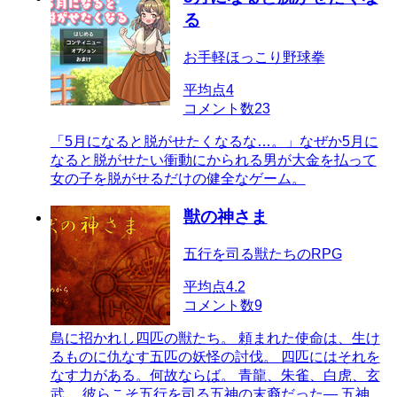
る
お手軽ほっこり野球拳
平均点
4
コメント数
23
「5月になると脱がせたくなるな…。」なぜか5月に
なると脱がせたい衝動にかられる男が大金を払って
女の子を脱がせるだけの健全なゲーム。
獣の神さま
五行を司る獣たちのRPG
平均点
4.2
コメント数
9
島に招かれし四匹の獣たち。 頼まれた使命は、生け
るものに仇なす五匹の妖怪の討伐。 四匹にはそれを
なす力がある。何故ならば。 青龍、朱雀、白虎、玄
武。 彼らこそ五行を司る五神の末裔だった― 五神