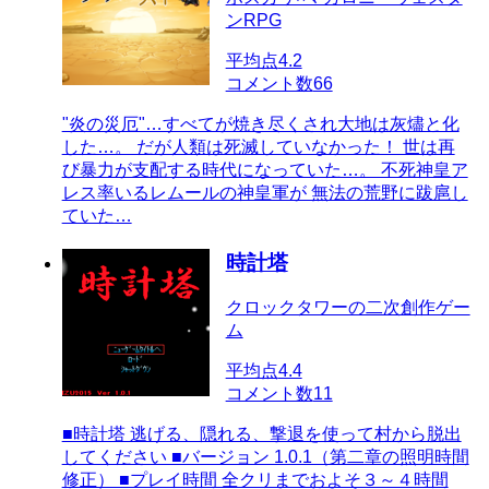
ンRPG
平均点
4.2
コメント数
66
"炎の災厄"…すべてが焼き尽くされ大地は灰燼と化
した…。 だが人類は死滅していなかった！ 世は再
び暴力が支配する時代になっていた…。 不死神皇ア
レス率いるレムールの神皇軍が 無法の荒野に跋扈し
ていた…
時計塔
クロックタワーの二次創作ゲー
ム
平均点
4.4
コメント数
11
■時計塔 逃げる、隠れる、撃退を使って村から脱出
してください ■バージョン 1.0.1（第二章の照明時間
修正） ■プレイ時間 全クリまでおよそ３～４時間