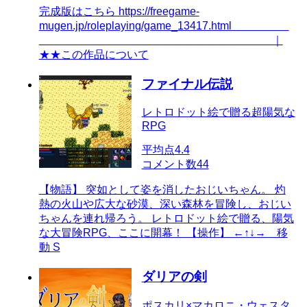
完成版はこちら https://freegame-
mugen.jp/roleplaying/game_13417.html ＿
＿＿＿＿＿＿＿＿＿＿＿＿＿＿＿＿＿＿ ｜
★★この作品について
ファイナル伝説
レトロドット絵で贈る超陽気な
RPG
平均点
4.4
コメント数
44
【物語】 突如として姿を消したおじいちゃん。 灼
熱の火山や広大な砂漠、深い森林を冒険し、おじい
ちゃんを連れ帰ろう。 レトロドット絵で贈る、陽気
な大冒険RPG、ここに開幕！ 【操作】 ←↑↓→ 移
動 S
ダリアの剣
ポスカリ×マカロニ・ウェスタ