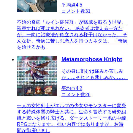
平均点
4.5
コメント数
31
不治の奇病「ルイン症候群」が猛威を振るう世界。
罹患すれば死は免れない。 感染者は増える一方だ
が、一向に治療法が確立される様子はなかった。 そ
んな折、奇病に苦しむ恋人を持つカネタは、 「奇病
を治せるかも
Metamorphose Knight
その身に刻むは痛みか苦しみ
か……それとも悲しみか……。
平均点
4.2
コメント数
26
一人の女性剣士がエルフの少女やモンスターに変身
する特殊体質の騎士と共に、生命を冒涜する研究組
織と戦いを繰り広げる、ダークストーリー系の中編
RPGになります。 拙い内容ではありますが、お時
間が御座いまし