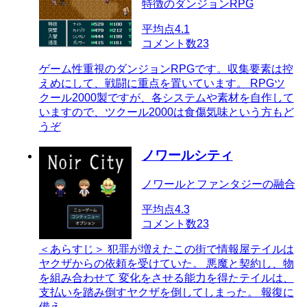
特徴のダンジョンRPG
平均点
4.1
コメント数
23
ゲーム性重視のダンジョンRPGです。収集要素は控
えめにして、戦闘に重点を置いています。 RPGツ
クール2000製ですが、各システムや素材を自作して
いますので、ツクール2000は食傷気味という方もど
うぞ
ノワールシティ
ノワールとファンタジーの融合
平均点
4.3
コメント数
23
＜あらすじ＞ 犯罪が増えたこの街で情報屋テイルは
ヤクザからの依頼を受けていた。 悪魔と契約し、物
を組み合わせて 変化をさせる能力を得たテイルは、
支払いを踏み倒すヤクザを倒してしまった。 報復に
備え