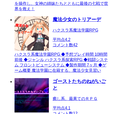
を操作し、女神の姉妹たちとともに最後の七戦で世
界を救え！
魔法少女のトリアーデ
ハクスラ系魔法学園RPG
平均点
4.2
コメント数
42
ハクスラ系魔法学園RPG ◆予想プレイ時間 10時間
前後 ◆ジャンル ハクスラ系探索RPG ◆戦闘システ
ム フロントビューシステム ◆製作期間 7ヶ月 ◆ゲ
ーム概要 魔法学園に在籍する、魔法少女見習い
ゴーストたちのねがいご
と
癒し系、最果てのＲＰＧ
平均点
4.1
コメント数
12