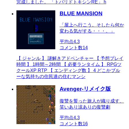
完成しました。 「トバリドトキシンRE」 h
BLUE MANSION
「屋上へ行こう。そしたら何か
変わる気がする・・・。」
平均点
4.3
コメント数
14
【 ジャンル 】 謎解きアドベンチャー 【 予想プレイ
時間 】 1時間～2時間 【 必要ランタイム 】 RPGツ
クールXP RTP 【 エンディング数 】 4 どこかブル
ーな気持ちの住民達の住むマンシ
Avenger-リメイク版
復讐を誓った旅人が織り成す、
笑いあり涙ありの復讐劇
平均点
4.3
コメント数
16