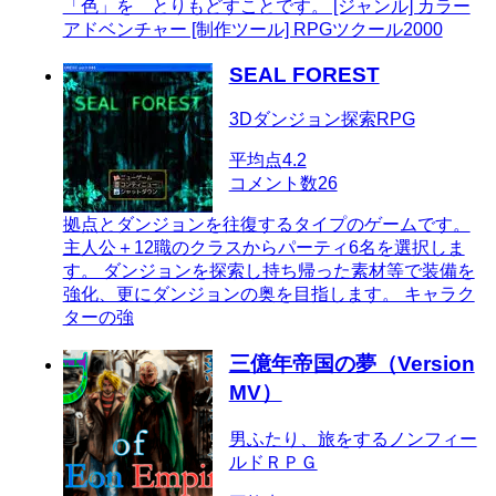
「色」を とりもどすことです。 [ジャンル] カラー
アドベンチャー [制作ツール] RPGツクール2000
SEAL FOREST
3Dダンジョン探索RPG
平均点
4.2
コメント数
26
拠点とダンジョンを往復するタイプのゲームです。
主人公＋12職のクラスからパーティ6名を選択しま
す。 ダンジョンを探索し持ち帰った素材等で装備を
強化、更にダンジョンの奥を目指します。 キャラク
ターの強
三億年帝国の夢（Version
MV）
男ふたり、旅をするノンフィー
ルドＲＰＧ