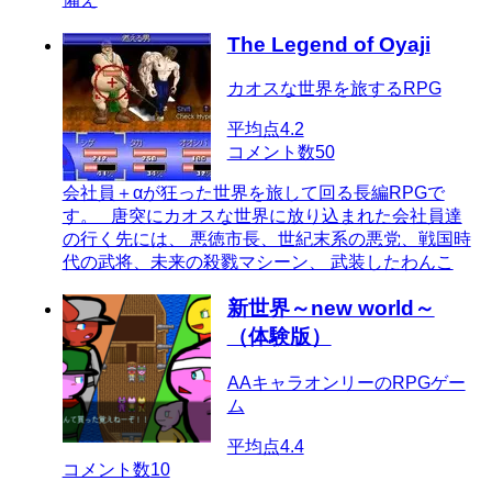
The Legend of Oyaji
カオスな世界を旅するRPG
平均点
4.2
コメント数
50
会社員＋αが狂った世界を旅して回る長編RPGで
す。 唐突にカオスな世界に放り込まれた会社員達
の行く先には、 悪徳市長、世紀末系の悪党、戦国時
代の武将、未来の殺戮マシーン、 武装したわんこ
新世界～new world～
（体験版）
AAキャラオンリーのRPGゲー
ム
平均点
4.4
コメント数
10