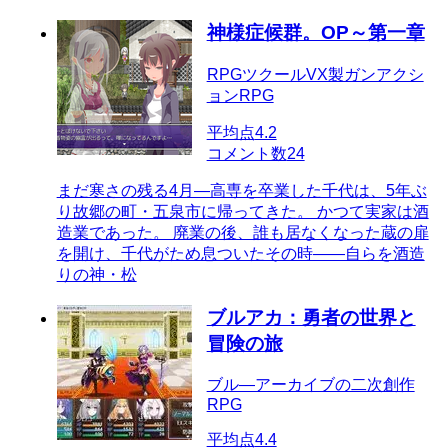
神様症候群。OP～第一章
RPGツクールVX製ガンアクシ
ョンRPG
平均点
4.2
コメント数
24
まだ寒さの残る4月―高専を卒業した千代は、5年ぶ
り故郷の町・五泉市に帰ってきた。 かつて実家は酒
造業であった。 廃業の後、誰も居なくなった蔵の扉
を開け、千代がため息ついたその時――自らを酒造
りの神・松
ブルアカ：勇者の世界と
冒険の旅
ブル―アーカイブの二次創作
RPG
平均点
4.4