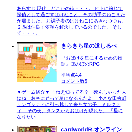
あらすじ 現代、どこかの街・・・。 ヒトに紛れて
探偵として過ごすばけねこと、その助手のねこまた
が居ました。 お調子者のばけねこにあきれつつも、
２匹は仲良く依頼を解決しているのでした。 そし
て・・・。
きらきら星の道しるべ
『おばけを星にするための物
語』ほのぼのRPG
平均点
4.4
コメント数
5
▼ゲーム紹介▼ 「ねえ知ってる？ 死んじゃった人
はね お空に昇って星になるんだよ」 小さな田舎町
リンゴシティに引っ越して来た女の子、ミルクテ
ィ。 その夜、タンスからおばけが現れた。 「星に
なりたい
cardworldR-オンライン