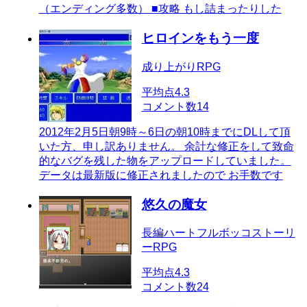
（エンディング多数） ■攻略 もし詰まったりした
ヒロインをもう一度
成り上がりRPG
平均点
4.3
コメント数
14
2012年2月5日朝9時～6日の朝10時までにDLして頂
いた方、申し訳ありません。 余計な修正をして致命
的なバグを残した物をアップロードしていました。
データは最新版に修正されましたので お手数です
悠久の魔女
長編ハートフルボッコストーリ
ーRPG
平均点
4.3
コメント数
24