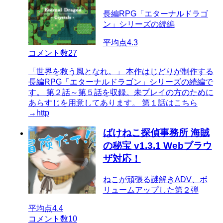
長編RPG「エターナルドラゴ
ン」シリーズの続編
平均点
4.3
コメント数
27
「世界を救う風となれ。」 本作はじどりが制作する
長編RPG「エターナルドラゴン」シリーズの続編で
す。 第２話～第５話を収録。未プレイの方のために
あらすじを用意してあります。 第１話はこちら
→http
ばけねこ探偵事務所 海賊
の秘宝 v1.3.1 Webブラウ
ザ対応！
ねこが頑張る謎解きADV、ボ
リュームアップした第２弾
平均点
4.4
コメント数
10