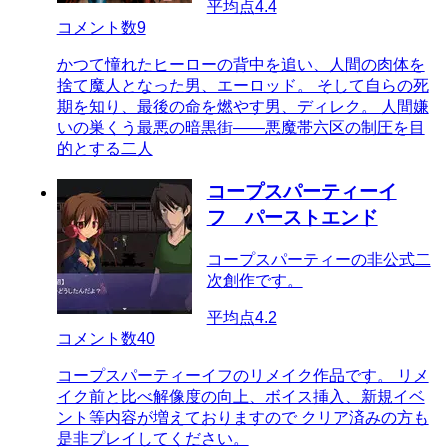
平均点
4.4
コメント数
9
かつて憧れたヒーローの背中を追い、人間の肉体を
捨て魔人となった男、エーロッド。 そして自らの死
期を知り、最後の命を燃やす男、ディレク。 人間嫌
いの巣くう最悪の暗黒街――悪魔帯六区の制圧を目
的とする二人
コープスパーティーイ
フ パーストエンド
コープスパーティーの非公式二
次創作です。
平均点
4.2
コメント数
40
コープスパーティーイフのリメイク作品です。 リメ
イク前と比べ解像度の向上、ボイス挿入、新規イベ
ント等内容が増えておりますので クリア済みの方も
是非プレイしてください。