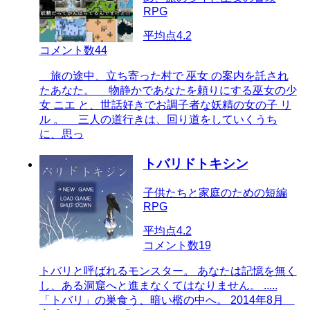
RPG
平均点
4.2
コメント数
44
旅の途中、立ち寄った村で 巫女 の案内を託され
たあなた。 物静かであなたを頼りにする巫女の少
女 ニエ と、世話好きでお調子者な妖精の女の子 リ
ル 。 三人の道行きは、回り道をしていくうち
に、思っ
トバリドトキシン
子供たちと家庭のための短編
RPG
平均点
4.2
コメント数
19
トバリと呼ばれるモンスター。 あなたは記憶を無く
し、ある洞窟へと進まなくてはなりません。 .....
「トバリ」の巣食う、暗い檻の中へ。 2014年8月