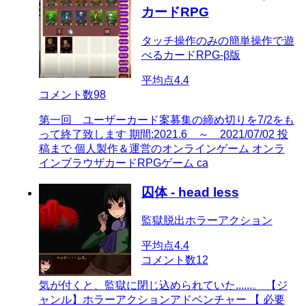
カードRPG
タッチ操作のみの簡単操作で遊
べるカードRPG-β版
平均点
4.4
コメント数
98
第一回 ユーザーカード案募集の締め切りを7/2をも
って終了致します 期間:2021.6 ～ 2021/07/02 投
稿まで 個人製作＆運営のオンラインゲーム オンラ
インブラウザカードRPGゲーム ca
囚体 - head less
監獄脱出ホラーアクション
平均点
4.4
コメント数
12
気が付くと、監獄に閉じ込められていた......。 【ジ
ャンル】ホラーアクションアドベンチャー 【 必要