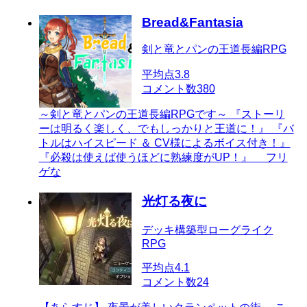
Bread&Fantasia
剣と竜とパンの王道長編RPG
平均点
3.8
コメント数
380
～剣と竜とパンの王道長編RPGです～ 『ストーリ
ーは明るく楽しく、でもしっかりと王道に！』 『バ
トルはハイスピード ＆ CV様によるボイス付き！』
『必殺は使えば使うほどに熟練度がUP！』 フリ
ゲな
光灯る夜に
デッキ構築型ローグライク
RPG
平均点
4.1
コメント数
24