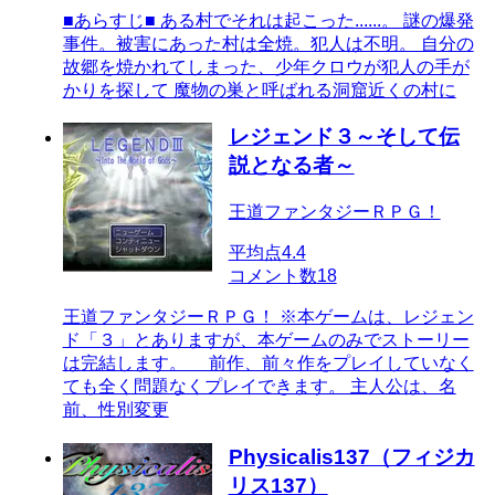
■あらすじ■ ある村でそれは起こった......。 謎の爆発
事件。被害にあった村は全焼。犯人は不明。 自分の
故郷を焼かれてしまった、少年クロウが犯人の手が
かりを探して 魔物の巣と呼ばれる洞窟近くの村に
レジェンド３～そして伝
説となる者～
王道ファンタジーＲＰＧ！
平均点
4.4
コメント数
18
王道ファンタジーＲＰＧ！ ※本ゲームは、レジェン
ド「３」とありますが、本ゲームのみでストーリー
は完結します。 前作、前々作をプレイしていなく
ても全く問題なくプレイできます。 主人公は、名
前、性別変更
Physicalis137（フィジカ
リス137）