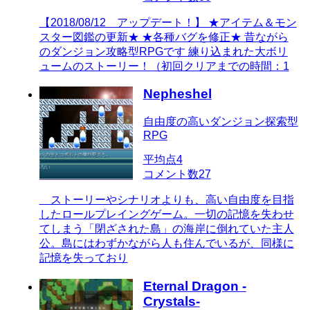
【2018/08/12 アップデート！】 ★アイテム＆モン
スター図鑑の更新★ ★各種バグを修正★ 昔ながら
のダンジョン攻略型RPGです 練り込まれた大ボリ
ュームのストーリー！（初回クリアまでの時間：1
Nepheshel
自由度の高いダンジョン探索型
RPG
平均点
4
コメント数
27
ストーリーやシナリオよりも、高い自由度を目指
したロールプレイングゲーム。一切の記憶を失わせ
てしまう「閉ざされた島」の海岸に倒れていた主人
公。島にはわずかながら人も住んでいるが、同様に
記憶を失っており
Eternal Dragon -
Crystals-