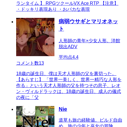
ランタイム 】 RPGツクールVX Ace RTP 【注意】
・ドッキリ表現あり ・おバカな表現
病弱ウサギとマリオネッ
ト
人形師の青年×少女人形。洋館
脱出ADV
平均点
4.4
コメント数
13
18歳の誕生日、僕は天才人形師の父を裏切った。
【あらすじ】 「世界一美しく、世界一精巧な人形を
作る」という天才人形師の父を持つその息子、レオ
ン・ヴィルドラックは、18歳の誕生日、成人の儀式
の夜に「父
Nie
道草も旅の経験値。ビルド自由
め、旅の少年と巫女の冒険