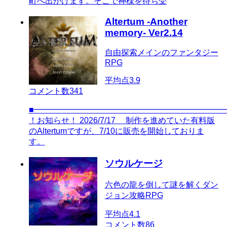
町へ出かけます。そこで神様を待ち受
Altertum -Another
memory- Ver2.14
自由探索メインのファンタジー
RPG
平均点
3.9
コメント数
341
■━━━━━━━━━━━━━━━━━━━━━━━
！お知らせ！ 2026/7/17 制作を進めていた有料版
のAltertumですが、7/10に販売を開始しておりま
す。
ソウルケージ
六色の龍を倒して謎を解くダン
ジョン攻略RPG
平均点
4.1
コメント数
86