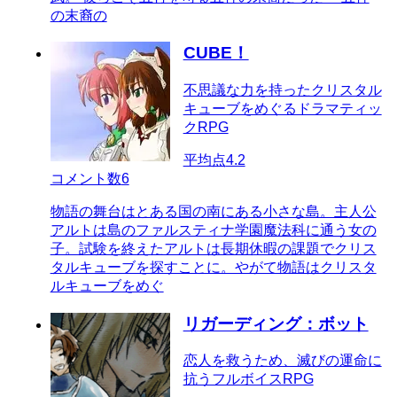
の末裔の
CUBE！
不思議な力を持ったクリスタル
キューブをめぐるドラマティッ
クRPG
平均点
4.2
コメント数
6
物語の舞台はとある国の南にある小さな島。主人公
アルトは島のファルスティナ学園魔法科に通う女の
子。試験を終えたアルトは長期休暇の課題でクリス
タルキューブを探すことに。やがて物語はクリスタ
ルキューブをめぐ
リガーディング：ボット
恋人を救うため、滅びの運命に
抗うフルボイスRPG