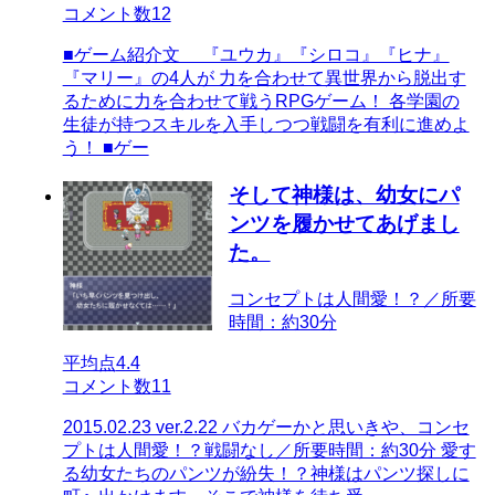
コメント数
12
■ゲーム紹介文 『ユウカ』『シロコ』『ヒナ』
『マリー』の4人が 力を合わせて異世界から脱出す
るために力を合わせて戦うRPGゲーム！ 各学園の
生徒が持つスキルを入手しつつ戦闘を有利に進めよ
う！ ■ゲー
そして神様は、幼女にパ
ンツを履かせてあげまし
た。
コンセプトは人間愛！？／所要
時間：約30分
平均点
4.4
コメント数
11
2015.02.23 ver.2.22 バカゲーかと思いきや、コンセ
プトは人間愛！？戦闘なし／所要時間：約30分 愛す
る幼女たちのパンツが紛失！？神様はパンツ探しに