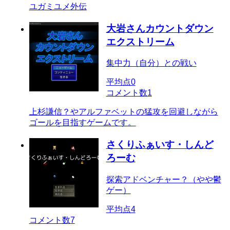
ユガミユメ外伝
大岩さんカウントダウン
エクストリーム
集中力（自分）との戦い
平均点
0
コメント数
1
上杉謙信？やアルファベットの猛攻を回避しながら
ゴールを目指すゲームです。
さくりふぁいす・しんど
ろーむ
探索アドベンチャー？（やや鬱
ゲー）
平均点
4
コメント数
7