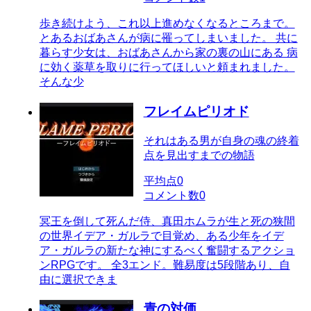
歩き続けよう、これ以上進めなくなるところまで。
とあるおばあさんが病に罹ってしまいました。 共に
暮らす少女は、おばあさんから家の裏の山にある 病
に効く薬草を取りに行ってほしいと頼まれました。
そんな少
フレイムピリオド
それはある男が自身の魂の終着
点を見出すまでの物語
平均点
0
コメント数
0
冥王を倒して死んだ侍、真田ホムラが生と死の狭間
の世界イデア・ガルラで目覚め、ある少年をイデ
ア・ガルラの新たな神にするべく奮闘するアクショ
ンRPGです。 全3エンド。難易度は5段階あり、自
由に選択できま
青の対価