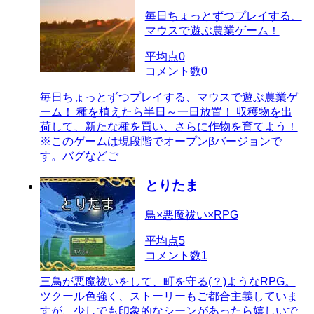
毎日ちょっとずつプレイする、
マウスで遊ぶ農業ゲーム！
平均点
0
コメント数
0
毎日ちょっとずつプレイする、マウスで遊ぶ農業ゲ
ーム！ 種を植えたら半日～一日放置！ 収穫物を出
荷して、新たな種を買い、さらに作物を育てよう！
※このゲームは現段階でオープンβバージョンで
す。バグなどご
とりたま
鳥×悪魔祓い×RPG
平均点
5
コメント数
1
三鳥が悪魔祓いをして、町を守る(？)ようなRPG。
ツクール色強く、ストーリーもご都合主義していま
すが、少しでも印象的なシーンがあったら嬉しいで