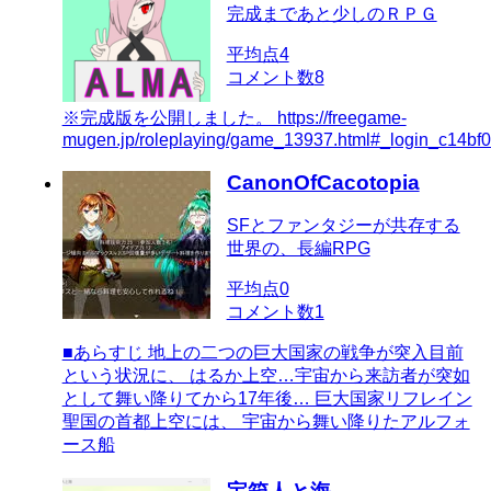
完成まであと少しのＲＰＧ
平均点
4
コメント数
8
※完成版を公開しました。 https://freegame-
mugen.jp/roleplaying/game_13937.html#_login_c14
CanonOfCacotopia
SFとファンタジーが共存する
世界の、長編RPG
平均点
0
コメント数
1
■あらすじ 地上の二つの巨大国家の戦争が突入目前
という状況に、 はるか上空…宇宙から来訪者が突如
として舞い降りてから17年後… 巨大国家リフレイン
聖国の首都上空には、 宇宙から舞い降りたアルフォ
ース船