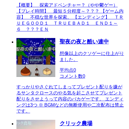
【概要】 探索アドベンチャー？（やや鬱ゲー）
【プレイ時間】 最短５分程度～？？？ 【ゲーム内
容】 不穏な世界を探索。 【エンディング】 ＴＲ
ＵＥＧＯＯＤ１ ＴＲＵＥＢＡＤ１ ＥＮＤ１～
６ ？？？ＥＮ
聖夜の夜と酷い連中
想像以上のクソゲーに仕上がり
ました。
平均点
0
コメント数
0
すっかりやさぐれてしまってプレゼント配りを嫌が
るサンタクロースのやる気を起こさせてプレゼント
配りをさせようって内容のバカゲーです。 エンディ
ングは3つ ※ BGMなどの無断使用や二次配布は禁止
です。
クリック農場