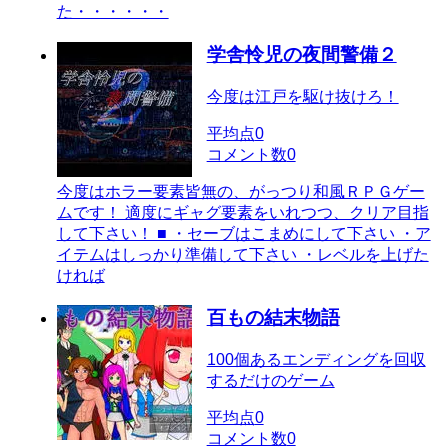
た・・・・・・
学舎怜児の夜間警備２
今度は江戸を駆け抜けろ！
平均点
0
コメント数
0
今度はホラー要素皆無の、がっつり和風ＲＰＧゲー
ムです！ 適度にギャグ要素をいれつつ、クリア目指
して下さい！ ■ ・セーブはこまめにして下さい ・ア
イテムはしっかり準備して下さい ・レベルを上げた
ければ
百もの結末物語
100個あるエンディングを回収
するだけのゲーム
平均点
0
コメント数
0