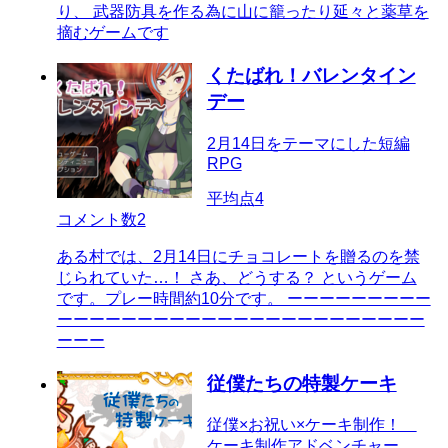
り、 武器防具を作る為に山に籠ったり延々と薬草を
摘むゲームです
くたばれ！バレンタイン
デー
2月14日をテーマにした短編
RPG
平均点
4
コメント数
2
ある村では、2月14日にチョコレートを贈るのを禁
じられていた…！ さあ、どうする？ というゲーム
です。プレー時間約10分です。 ーーーーーーーーー
ーーーーーーーーーーーーーーーーーーーーーーー
ーーー
従僕たちの特製ケーキ
従僕×お祝い×ケーキ制作！
ケーキ制作アドベンチャー