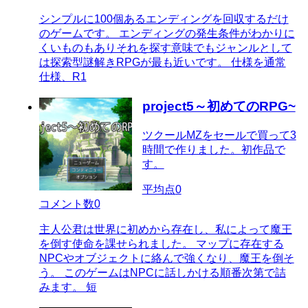
シンプルに100個あるエンディングを回収するだけ
のゲームです。 エンディングの発生条件がわかりに
くいものもありそれを探す意味でもジャンルとして
は探索型謎解きRPGが最も近いです。 仕様を通常
仕様、R1
project5～初めてのRPG~
ツクールMZをセールで買って3
時間で作りました。初作品で
す。
平均点
0
コメント数
0
主人公君は世界に初めから存在し、私によって魔王
を倒す使命を課せられました。 マップに存在する
NPCやオブジェクトに絡んで強くなり、魔王を倒そ
う。 このゲームはNPCに話しかける順番次第で詰
みます。 短