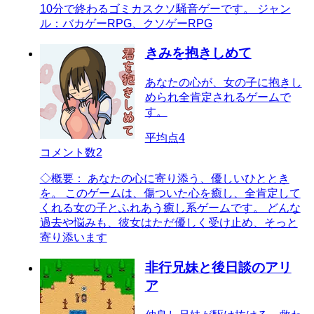
10分で終わるゴミカスクソ騒音ゲーです。 ジャン
ル：バカゲーRPG、クソゲーRPG
きみを抱きしめて
あなたの心が、女の子に抱きし
められ全肯定されるゲームで
す。
平均点
4
コメント数
2
◇概要： あなたの心に寄り添う、優しいひととき
を。 このゲームは、傷ついた心を癒し、全肯定して
くれる女の子とふれあう癒し系ゲームです。 どんな
過去や悩みも、彼女はただ優しく受け止め、そっと
寄り添います
非行兄妹と後日談のアリ
ア