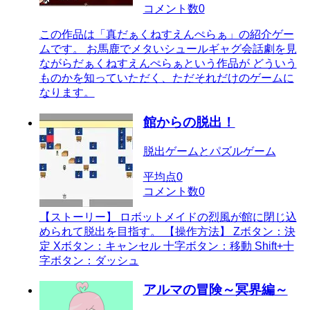
コメント数
0
この作品は「真だぁくねすえんぺらぁ」の紹介ゲー
ムです。 お馬鹿でメタいシュールギャグ会話劇を見
ながらだぁくねすえんぺらぁという作品が どういう
ものかを知っていただく、ただそれだけのゲームに
なります。
館からの脱出！
脱出ゲームとパズルゲーム
平均点
0
コメント数
0
【ストーリー】 ロボットメイドの烈風が館に閉じ込
められて脱出を目指す。 【操作方法】 Zボタン：決
定 Xボタン：キャンセル 十字ボタン：移動 Shift+十
字ボタン：ダッシュ
アルマの冒険～冥界編～