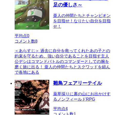
足の優しさ～
亜人の仲間たちとチャンピオン
を目指せ！なりたい自分を目指
せ！
平均点
0
コメント数
8
＜あらすじ＞ 過去に自分を救ってくれたあの子との
約束を守るため、強い自分であることを目指す主人
公デシはコマンドバトルのコマンダーとしての腕を
磨く旅に出る！ 亜人の仲間たちとスクワッドを組ん
で各地にある
雛鳥フェアリーテイル
薬草採りに裏の山にお出かけす
るノンフィールドRPG
平均点
4
コメント数
1