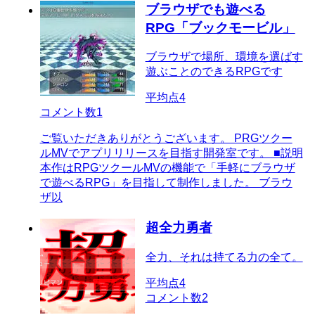
ブラウザでも遊べる
RPG「ブックモービル」
ブラウザで場所、環境を選ばす
遊ぶことのできるRPGです
平均点
4
コメント数
1
ご覧いただきありがとうございます。 PRGツクー
ルMVでアプリリリースを目指す開発室です。 ■説明
本作はRPGツクールMVの機能で「手軽にブラウザ
で遊べるRPG」を目指して制作しました。 ブラウ
ザ以
超全力勇者
全力、それは持てる力の全て。
平均点
4
コメント数
2