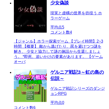
少女偽談
現実と虚構の世界を彷徨う ホ
ラーゲーム
平均点
5
コメント数
4
【ジャンル】ホラー探索ゲーム 【プレイ時間】2~3
時間 【概要】 敵から逃げたり、罠を避けつつ謎を
解き、 少女と協力して謎の施設から生還しましょ
う。 *即死、追いかけの要素があります。 【ゲーム
オーバ
ゲルニア戦記3～虹の島の
伝説～
ゲルニア戦記シリーズのダンジ
ョンRPG
平均点
0
コメント数
6