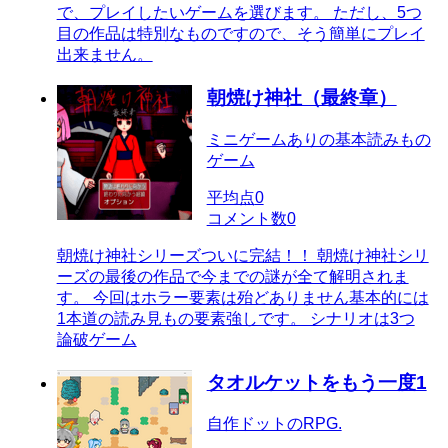
で、プレイしたいゲームを選びます。 ただし、5つ
目の作品は特別なものですので、そう簡単にプレイ
出来ません。
朝焼け神社（最終章）
ミニゲームありの基本読みもの
ゲーム
平均点
0
コメント数
0
朝焼け神社シリーズついに完結！！ 朝焼け神社シリ
ーズの最後の作品で今までの謎が全て解明されま
す。 今回はホラー要素は殆どありません基本的には
1本道の読み見もの要素強しです。 シナリオは3つ
論破ゲーム
タオルケットをもう一度1
自作ドットのRPG.