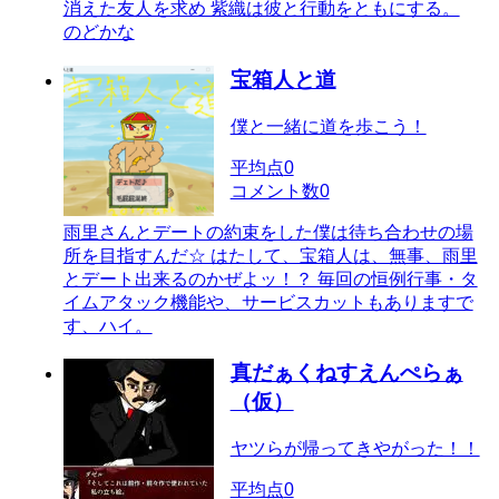
消えた友人を求め 紫織は彼と行動をともにする。
のどかな
宝箱人と道
僕と一緒に道を歩こう！
平均点
0
コメント数
0
雨里さんとデートの約束をした僕は待ち合わせの場
所を目指すんだ☆ はたして、宝箱人は、無事、雨里
とデート出来るのかぜよッ！？ 毎回の恒例行事・タ
イムアタック機能や、サービスカットもありますで
す、ハイ。
真だぁくねすえんぺらぁ
（仮）
ヤツらが帰ってきやがった！！
平均点
0