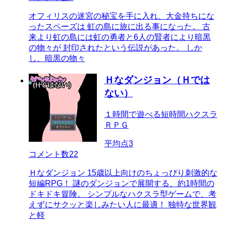
オフィリスの迷宮の秘宝を手に入れ、大金持ちにな
ったスペーズは 虹の島に旅に出る事になった。 古
来より虹の島には虹の勇者と6人の賢者により暗黒
の物々が 封印されたという伝説があった。 しか
し、暗黒の物々
Ｈなダンジョン（Ｈでは
ない）
１時間で遊べる短時間ハクスラ
ＲＰＧ
平均点
3
コメント数
22
Ｈなダンジョン 15歳以上向けのちょっぴり刺激的な
短編RPG！ 謎のダンジョンで展開する、約1時間の
ドキドキ冒険。 シンプルなハクスラ型ゲームで、考
えずにサクッと楽しみたい人に最適！ 独特な世界観
と軽