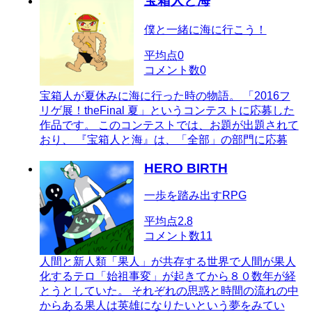
宝箱人と海
僕と一緒に海に行こう！
平均点
0
コメント数
0
宝箱人が夏休みに海に行った時の物語。 「2016フ
リゲ展！theFinal 夏」というコンテストに応募した
作品です。 このコンテストでは、お題が出題されて
おり、 『宝箱人と海』は、「全部」の部門に応募
HERO BIRTH
一歩を踏み出すRPG
平均点
2.8
コメント数
11
人間と新人類「果人」が共存する世界で人間が果人
化するテロ「始祖事変」が起きてから８０数年が経
とうとしていた。 それぞれの思惑と時間の流れの中
からある果人は英雄になりたいという夢をみてい