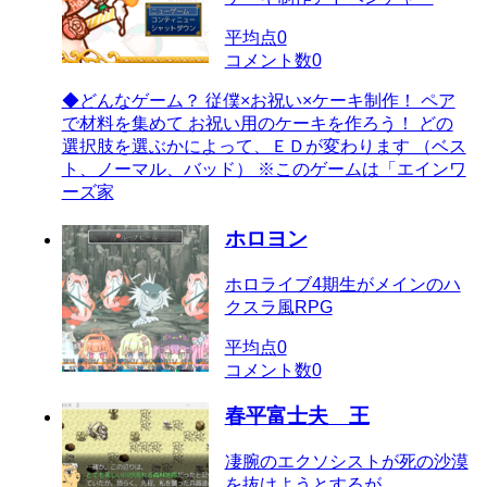
平均点
0
コメント数
0
◆どんなゲーム？ 従僕×お祝い×ケーキ制作！ ペア
で材料を集めて お祝い用のケーキを作ろう！ どの
選択肢を選ぶかによって、ＥＤが変わります （ベス
ト、ノーマル、バッド） ※このゲームは「エインワ
ーズ家
ホロヨン
ホロライブ4期生がメインのハ
クスラ風RPG
平均点
0
コメント数
0
春平富士夫 王
凄腕のエクソシストが死の沙漠
を抜けようとするが…