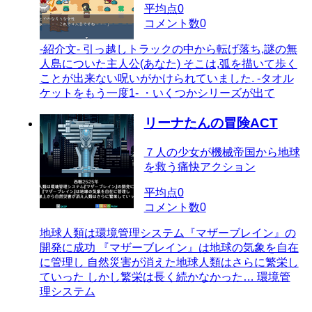
平均点
0
コメント数
0
-紹介文- 引っ越しトラックの中から転げ落ち,謎の無
人島についた主人公(あなた) そこは,弧を描いて歩く
ことが出来ない呪いがかけられていました. -タオル
ケットをもう一度1- ・いくつかシリーズが出て
リーナたんの冒険ACT
７人の少女が機械帝国から地球
を救う痛快アクション
平均点
0
コメント数
0
地球人類は環境管理システム『マザーブレイン』の
開発に成功 『マザーブレイン』は地球の気象を自在
に管理し 自然災害が消えた地球人類はさらに繁栄し
ていった しかし繁栄は長く続かなかった… 環境管
理システム