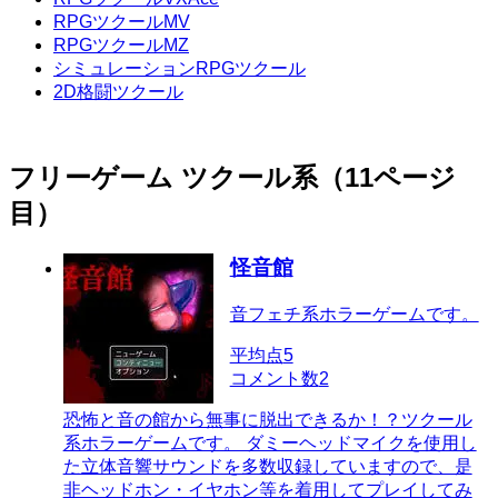
RPGツクールMV
RPGツクールMZ
シミュレーションRPGツクール
2D格闘ツクール
フリーゲーム ツクール系（11ページ
目）
怪音館
音フェチ系ホラーゲームです。
平均点
5
コメント数
2
恐怖と音の館から無事に脱出できるか！？ツクール
系ホラーゲームです。 ダミーヘッドマイクを使用し
た立体音響サウンドを多数収録していますので、是
非ヘッドホン・イヤホン等を着用してプレイしてみ