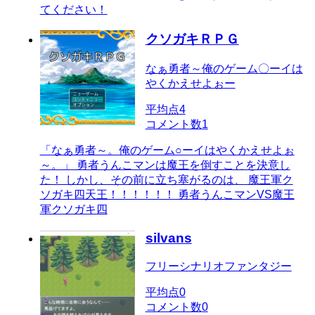
てください！
クソガキＲＰＧ
なぁ勇者～俺のゲーム〇ーイは
やくかえせよぉー
平均点
4
コメント数
1
「なぁ勇者～。俺のゲーム○ーイはやくかえせよぉ
～。」 勇者うんこマンは魔王を倒すことを決意し
た！ しかし、その前に立ち塞がるのは、 魔王軍ク
ソガキ四天王！！！！！！ 勇者うんこマンVS魔王
軍クソガキ四
silvans
フリーシナリオファンタジー
平均点
0
コメント数
0