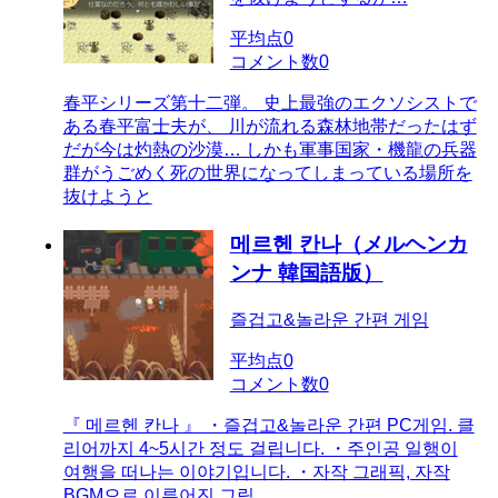
平均点
0
コメント数
0
春平シリーズ第十二弾。 史上最強のエクソシストで
ある春平富士夫が、 川が流れる森林地帯だったはず
だが今は灼熱の沙漠… しかも軍事国家・機龍の兵器
群がうごめく死の世界になってしまっている場所を
抜けようと
메르헨 칸나（メルヘンカ
ンナ 韓国語版）
즐겁고&놀라운 간편 게임
平均点
0
コメント数
0
『 메르헨 칸나 』 ・즐겁고&놀라운 간편 PC게임. 클
리어까지 4~5시간 정도 걸립니다. ・주인공 일행이
여행을 떠나는 이야기입니다. ・자작 그래픽, 자작
BGM으로 이루어진 그림