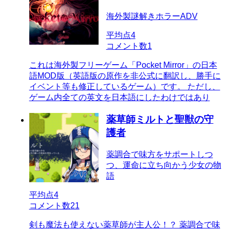
海外製謎解きホラーADV
平均点
4
コメント数
1
これは海外製フリーゲーム「Pocket Mirror」の日本
語MOD版（英語版の原作を非公式に翻訳し、勝手に
イベント等も修正しているゲーム）です。 ただし、
ゲーム内全ての英文を日本語にしたわけではあり
薬草師ミルトと聖獣の守
護者
薬調合で味方をサポートしつ
つ、運命に立ち向かう少女の物
語
平均点
4
コメント数
21
剣も魔法も使えない薬草師が主人公！？ 薬調合で味