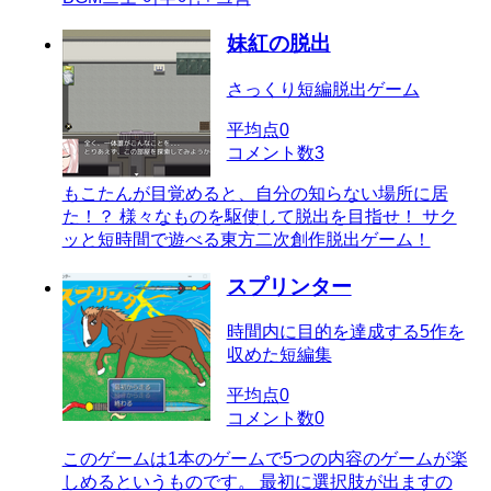
妹紅の脱出
さっくり短編脱出ゲーム
平均点
0
コメント数
3
もこたんが目覚めると、自分の知らない場所に居
た！？ 様々なものを駆使して脱出を目指せ！ サク
ッと短時間で遊べる東方二次創作脱出ゲーム！
スプリンター
時間内に目的を達成する5作を
収めた短編集
平均点
0
コメント数
0
このゲームは1本のゲームで5つの内容のゲームが楽
しめるというものです。 最初に選択肢が出ますの