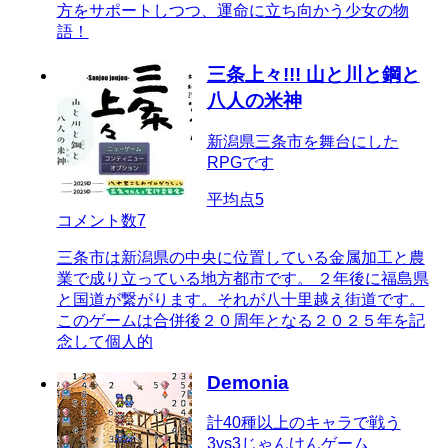
方をサポートしつつ、運命に立ち向かう少女の物
語！
三条上々!!! 山と川と鋼と
八人の米神
新潟県三条市を舞台にした
RPGです
平均点
5
コメント数
7
三条市は新潟県の中央に位置している金属加工と農
業で成り立っている地方都市です。 ２年後に福島県
と国道が繋がります。それが八十里越え街道です。
このゲームは合併後２０周年となる２０２５年を記
念して個人的
Demonia
計40種以上のキャラで戦う
3vs3じゃんけんゲーム