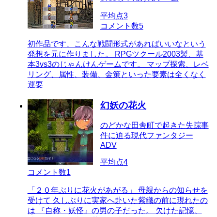
平均点
3
コメント数
5
初作品です、こんな戦闘形式があればいいなという
発想を元に作りました。 RPGツクール2003製、基
本3vs3のじゃんけんゲームです。 マップ探索、レベ
リング、属性、装備、金策といった要素は全くなく
運要
幻妖の花火
のどかな田舎町で起きた失踪事
件に迫る現代ファンタジー
ADV
平均点
4
コメント数
1
「２０年ぶりに花火があがる」 母親からの知らせを
受けて 久しぶりに実家へ赴いた紫織の前に現れたの
は 『自称・妖怪』の男の子だった。 欠けた記憶、