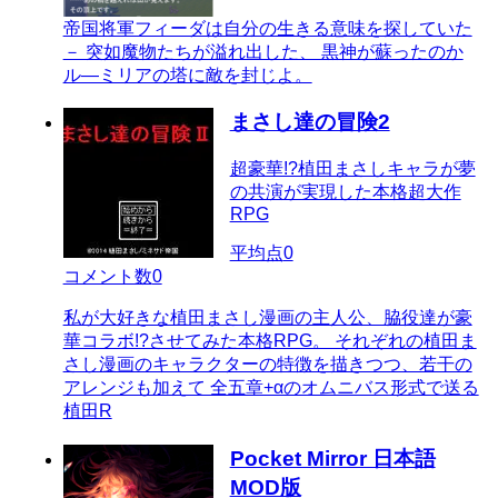
帝国将軍フィーダは自分の生きる意味を探していた
－ 突如魔物たちが溢れ出した、 黒神が蘇ったのか
ル―ミリアの塔に敵を封じよ。
まさし達の冒険2
超豪華!?植田まさしキャラが夢
の共演が実現した本格超大作
RPG
平均点
0
コメント数
0
私が大好きな植田まさし漫画の主人公、脇役達が豪
華コラボ!?させてみた本格RPG。 それぞれの植田ま
さし漫画のキャラクターの特徴を描きつつ、若干の
アレンジも加えて 全五章+αのオムニバス形式で送る
植田R
Pocket Mirror 日本語
MOD版