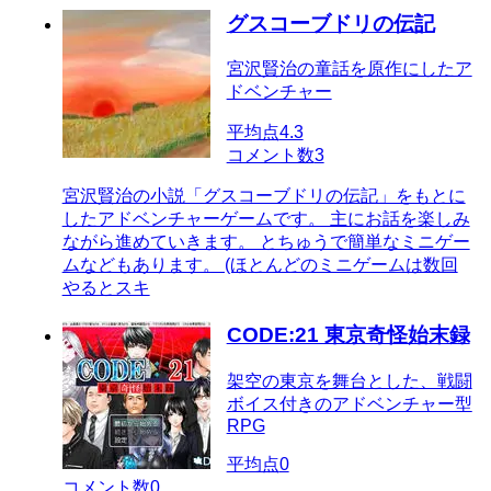
グスコーブドリの伝記
宮沢賢治の童話を原作にしたア
ドベンチャー
平均点
4.3
コメント数
3
宮沢賢治の小説「グスコーブドリの伝記」をもとに
したアドベンチャーゲームです。 主にお話を楽しみ
ながら進めていきます。 とちゅうで簡単なミニゲー
ムなどもあります。 (ほとんどのミニゲームは数回
やるとスキ
CODE:21 東京奇怪始末録
架空の東京を舞台とした、戦闘
ボイス付きのアドベンチャー型
RPG
平均点
0
コメント数
0