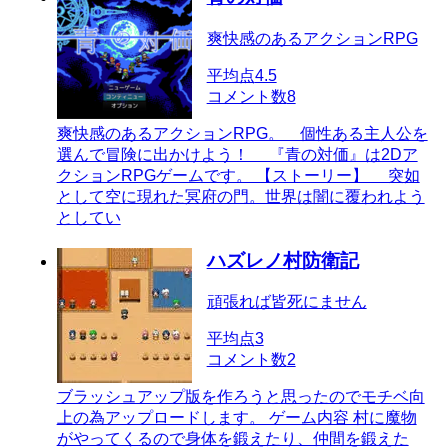
爽快感のあるアクションRPG
平均点
4.5
コメント数
8
爽快感のあるアクションRPG。 個性ある主人公を
選んで冒険に出かけよう！ 『青の対価』は2Dア
クションRPGゲームです。 【ストーリー】 突如
として空に現れた冥府の門。世界は闇に覆われよう
としてい
ハズレノ村防衛記
頑張れば皆死にません
平均点
3
コメント数
2
ブラッシュアップ版を作ろうと思ったのでモチベ向
上の為アップロードします。 ゲーム内容 村に魔物
がやってくるので身体を鍛えたり、仲間を鍛えた