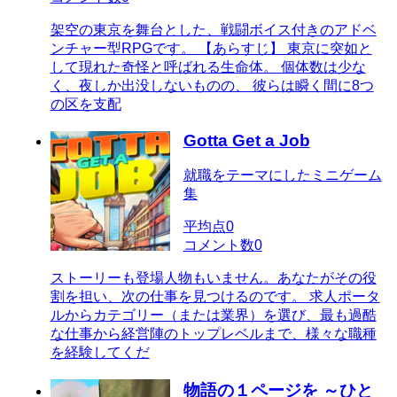
架空の東京を舞台とした、戦闘ボイス付きのアドベ
ンチャー型RPGです。 【あらすじ】 東京に突如と
して現れた奇怪と呼ばれる生命体。 個体数は少な
く、夜しか出没しないものの、 彼らは瞬く間に8つ
の区を支配
Gotta Get a Job
就職をテーマにしたミニゲーム
集
平均点
0
コメント数
0
ストーリーも登場人物もいません。あなたがその役
割を担い、次の仕事を見つけるのです。 求人ポータ
ルからカテゴリー（または業界）を選び、最も過酷
な仕事から経営陣のトップレベルまで、様々な職種
を経験してくだ
物語の１ページを ～ひと