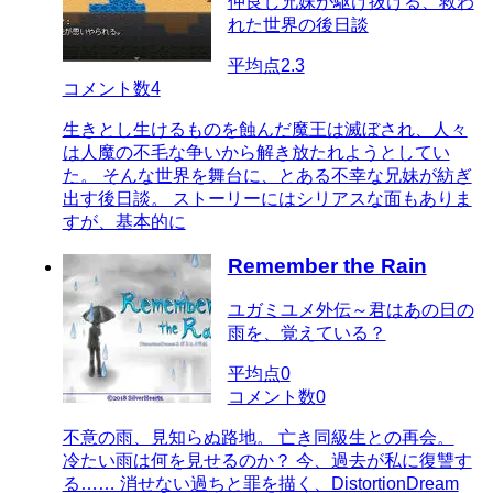
仲良し兄妹が駆け抜ける、救わ
れた世界の後日談
平均点
2.3
コメント数
4
生きとし生けるものを蝕んだ魔王は滅ぼされ、人々
は人魔の不毛な争いから解き放たれようとしてい
た。 そんな世界を舞台に、とある不幸な兄妹が紡ぎ
出す後日談。 ストーリーにはシリアスな面もありま
すが、基本的に
Remember the Rain
ユガミユメ外伝～君はあの日の
雨を、覚えている？
平均点
0
コメント数
0
不意の雨、見知らぬ路地。 亡き同級生との再会。
冷たい雨は何を見せるのか？ 今、過去が私に復讐す
る…… 消せない過ちと罪を描く、DistortionDream