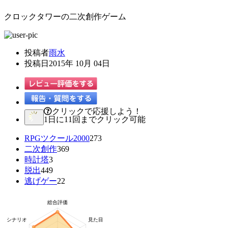
クロックタワーの二次創作ゲーム
投稿者
雨水
投稿日
2015年 10月 04日
クリックで応援しよう！
1日に11回までクリック可能
RPGツクール2000
273
二次創作
369
時計塔
3
脱出
449
逃げゲー
22