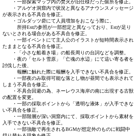
・一部探索マップ内の焚火が旧仕様だった個所を修正。
・アルゲオ洞窟内で状況と異なるアナウンスメッセージ
が表示される不具合を修正。
・ゴルダッツ砦にて人員増加をおこなう際に、
所持Estの参照が一部想定と異なっており、Estが足り
ないとされる場合がある不具合を修正。
・一部イベントにて主人公のイラストが短時間表示され
たままとなる不具合を修正。
・「小さな船着き場」の船長周りの台詞などを調整。
・夜の「セルト雪原」「亡魂の水辺」にて這い寄る者を
討伐した後、
報酬に触れた際に報酬を入手できない不具合を修正。
・一部夜のみ取得可能な落とし物が昼間でも表示されて
しまう不具合を修正。
・不具合回避の為、ネーレウス海岸の南に出現する古獣
の配置を変更。
・一部の採取ポイントから「透明な液体」が入手できな
い不具合を修正。
・一部階層が深い洞窟内にて、採取ポイントから素材を
入手できない不具合を修正。
・一部強敵で再生されるBGMが想定外のものに戦闘中
切り替わる現象を修正。