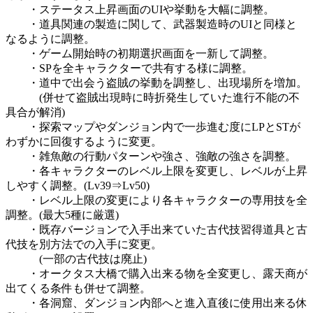
・ステータス上昇画面のUIや挙動を大幅に調整。
・道具関連の製造に関して、武器製造時のUIと同様と
なるように調整。
・ゲーム開始時の初期選択画面を一新して調整。
・SPを全キャラクターで共有する様に調整。
・道中で出会う盗賊の挙動を調整し、出現場所を増加。
(併せて盗賊出現時に時折発生していた進行不能の不
具合が解消)
・探索マップやダンジョン内で一歩進む度にLPとSTが
わずかに回復するように変更。
・雑魚敵の行動パターンや強さ、強敵の強さを調整。
・各キャラクターのレベル上限を変更し、レベルが上昇
しやすく調整。(Lv39⇒Lv50)
・レベル上限の変更により各キャラクターの専用技を全
調整。(最大5種に厳選)
・既存バージョンで入手出来ていた古代技習得道具と古
代技を別方法での入手に変更。
(一部の古代技は廃止)
・オークタス大橋で購入出来る物を全変更し、露天商が
出てくる条件も併せて調整。
・各洞窟、ダンジョン内部へと進入直後に使用出来る休