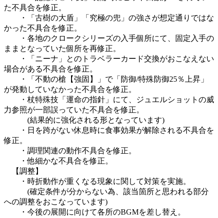
た不具合を修正。
・「古樹の大盾」「究極の兜」の強さが想定通りではな
かった不具合を修正。
・各地のクロークシリーズの入手個所にて、固定入手の
ままとなっていた個所を再修正。
・「ニーナ」とのトラベラーカード交換がおこなえない
場合がある不具合を修正。
・「不動の槍【強固】」で「防御/特殊防御25％上昇」
が発動していなかった不具合を修正。
・杖特殊技「運命の指針」にて、ジュエルショットの威
力参照が一部誤っていた不具合を修正。
(結果的に強化される形となっています)
・日を跨がない休息時に食事効果が解除される不具合を
修正。
・調理関連の動作不具合を修正。
・他細かな不具合を修正。
【調整】
・時折動作が重くなる現象に関して対策を実施。
(確定条件が分からない為、該当箇所と思われる部分
への調整をおこなっています)
・今後の展開に向けて各所のBGMを差し替え。