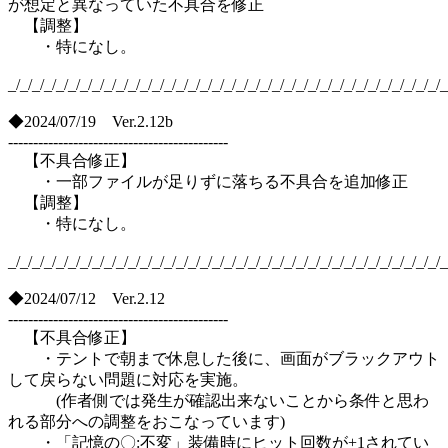
が想定と異なっていた不具合を修正
【調整】
・特になし。
_/_/_/_/_/_/_/_/_/_/_/_/_/_/_/_/_/_/_/_/_/_/_/_/_/_/_/_/_/_/_/_/_/_/_/_/_
◆2024/07/19 Ver.2.12b
--------------------------------------------
【不具合修正】
・一部ファイルが足りずに落ちる不具合を追加修正
【調整】
・特になし。
_/_/_/_/_/_/_/_/_/_/_/_/_/_/_/_/_/_/_/_/_/_/_/_/_/_/_/_/_/_/_/_/_/_/_/_/_
◆2024/07/12 Ver.2.12
--------------------------------------------
【不具合修正】
・テントで朝まで休息した後に、画面がブラックアウト
して戻らない問題に対応を実施。
(作者側では発生が確認出来ないことから条件と思わ
れる部分への調整をおこなっています)
・「記憶の〇:不変」装備時にヒット回数が+1されてい