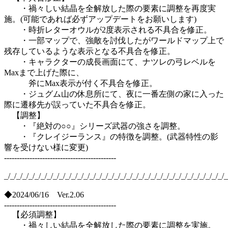
・禍々しい結晶を全解放した際の要素に調整を再度実
施。(可能であれば必ずアップデートをお願いします)
・時折レターオウルが2度表示される不具合を修正。
・一部マップで、強敵を討伐したがワールドマップ上で
残存しているような表示となる不具合を修正。
・キャラクターの成長画面にて、ナツレの弓レベルを
Maxまで上げた際に、
斧にMax表示が付く不具合を修正。
・ジュグム山の休息所にて、夜に一番左側の家に入った
際に遷移先が誤っていた不具合を修正。
【調整】
・『絶対の○○』シリーズ武器の強さを調整。
・『クレイジーランス』の特徴を調整。(武器特性の影
響を受けない様に変更)
--------------------------------------------
_/_/_/_/_/_/_/_/_/_/_/_/_/_/_/_/_/_/_/_/_/_/_/_/_/_/_/_/_/_/_/_/_/_/_/_/_
◆2024/06/16 Ver.2.06
--------------------------------------------
【必須調整】
・禍々しい結晶を全解放した際の要素に調整を実施。