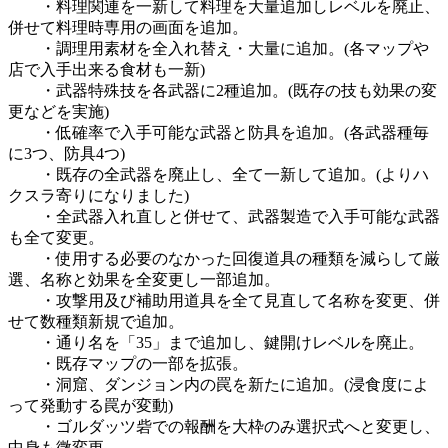
・料理関連を一新して料理を大量追加しレベルを廃止、
併せて料理時専用の画面を追加。
・調理用素材を全入れ替え・大量に追加。(各マップや
店で入手出来る食材も一新)
・武器特殊技を各武器に2種追加。(既存の技も効果の変
更などを実施)
・低確率で入手可能な武器と防具を追加。(各武器種毎
に3つ、防具4つ)
・既存の全武器を廃止し、全て一新して追加。(よりハ
クスラ寄りになりました)
・全武器入れ直しと併せて、武器製造で入手可能な武器
も全て変更。
・使用する必要のなかった回復道具の種類を減らして厳
選、名称と効果を全変更し一部追加。
・攻撃用及び補助用道具を全て見直して名称を変更、併
せて数種類新規で追加。
・通り名を「35」まで追加し、鍵開けレベルを廃止。
・既存マップの一部を拡張。
・洞窟、ダンジョン内の罠を新たに追加。(浸食度によ
って発動する罠が変動)
・ゴルダッツ砦での報酬を大枠のみ選択式へと変更し、
中身も微変更。