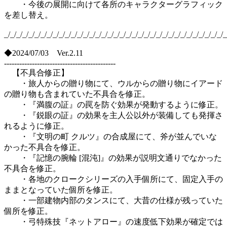
・今後の展開に向けて各所のキャラクターグラフィック
を差し替え。
_/_/_/_/_/_/_/_/_/_/_/_/_/_/_/_/_/_/_/_/_/_/_/_/_/_/_/_/_/_/_/_/_/_/_/_/_
◆2024/07/03 Ver.2.11
--------------------------------------------
【不具合修正】
・旅人からの贈り物にて、ウルからの贈り物にイアード
の贈り物も含まれていた不具合を修正。
・『満腹の証』の罠を防ぐ効果が発動するように修正。
・『鋭眼の証』の効果を主人公以外が装備しても発揮さ
れるように修正。
・『文明の町 クルツ』の合成屋にて、斧が並んでいな
かった不具合を修正。
・『記憶の腕輪 [混沌]』の効果が説明文通りでなかった
不具合を修正。
・各地のクロークシリーズの入手個所にて、固定入手の
ままとなっていた個所を修正。
・一部建物内部のタンスにて、大昔の仕様が残っていた
個所を修正。
・弓特殊技『ネットアロー』の速度低下効果が確定では