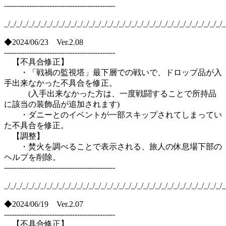
--------------------------------------------
_/_/_/_/_/_/_/_/_/_/_/_/_/_/_/_/_/_/_/_/_/_/_/_/_/_/_/_/_/_/_/_/_/_/_/_/_
◆2024/06/23 Ver.2.08
--------------------------------------------
【不具合修正】
・「戦禍の監視塔」最下層での戦いで、ドロップ品が入
手出来なかった不具合を修正。
(入手出来なかった方は、一度戦闘することで所持品
に該当の装飾品が追加されます)
・ダニーとのイベントが一部スキップされてしまってい
た不具合を修正。
【調整】
・焚火を調べることで表示される、旅人の休息場下部の
ヘルプを削除。
--------------------------------------------
_/_/_/_/_/_/_/_/_/_/_/_/_/_/_/_/_/_/_/_/_/_/_/_/_/_/_/_/_/_/_/_/_/_/_/_/_
◆2024/06/19 Ver.2.07
--------------------------------------------
【不具合修正】