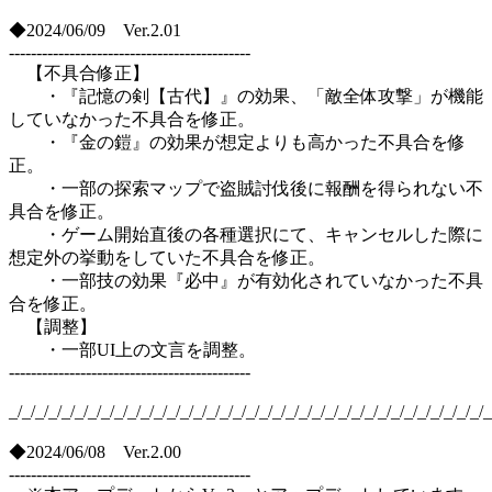
◆2024/06/09 Ver.2.01
--------------------------------------------
【不具合修正】
・『記憶の剣【古代】』の効果、「敵全体攻撃」が機能
していなかった不具合を修正。
・『金の鎧』の効果が想定よりも高かった不具合を修
正。
・一部の探索マップで盗賊討伐後に報酬を得られない不
具合を修正。
・ゲーム開始直後の各種選択にて、キャンセルした際に
想定外の挙動をしていた不具合を修正。
・一部技の効果『必中』が有効化されていなかった不具
合を修正。
【調整】
・一部UI上の文言を調整。
--------------------------------------------
_/_/_/_/_/_/_/_/_/_/_/_/_/_/_/_/_/_/_/_/_/_/_/_/_/_/_/_/_/_/_/_/_/_/_/_/_
◆2024/06/08 Ver.2.00
--------------------------------------------