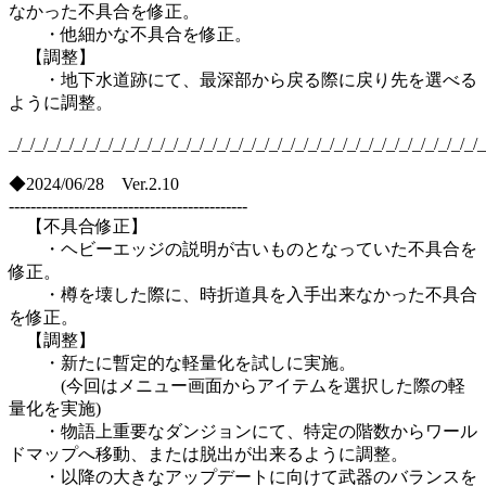
なかった不具合を修正。
・他細かな不具合を修正。
【調整】
・地下水道跡にて、最深部から戻る際に戻り先を選べる
ように調整。
_/_/_/_/_/_/_/_/_/_/_/_/_/_/_/_/_/_/_/_/_/_/_/_/_/_/_/_/_/_/_/_/_/_/_/_/_
◆2024/06/28 Ver.2.10
--------------------------------------------
【不具合修正】
・ヘビーエッジの説明が古いものとなっていた不具合を
修正。
・樽を壊した際に、時折道具を入手出来なかった不具合
を修正。
【調整】
・新たに暫定的な軽量化を試しに実施。
(今回はメニュー画面からアイテムを選択した際の軽
量化を実施)
・物語上重要なダンジョンにて、特定の階数からワール
ドマップへ移動、または脱出が出来るように調整。
・以降の大きなアップデートに向けて武器のバランスを