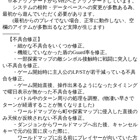
※本アップデートからVer2へとアップデートしています。
システムの根幹・データベースへの変更が多数ある為、
最初から遊んでいただく必要があります。
(最初からのプレイでない場合、正常に動作しない、空
欄のアイテムが多数出るなど支障が生じます)
-----------
【不具合修正】
・細かな不具合をいくつか修正。
・機能していなかった盾のGuard率を修正。
・一部探索マップの敵シンボル接触時に戦闘に突入しな
い不具合を修正。
・ゲーム開始時に主人公のLP/STが若干減っている不具
合を修正。
・ゲーム開始直後、操作出来るようになったタイミング
で曜日表示が無かった不具合を修正。
・バトル中のターン周りの処理を調整。(物凄い早さで
ターンが経過することが無くなりました)
・ワールドマップから町や探索マップに侵入した直後の
み天候が反映されない不具合を修正。
・ダンジョンからワールドマップへ出た後、キャンセル
キーで元の位置に戻った際に、
ワールドマップに出る前にプレイヤーが向いていた方