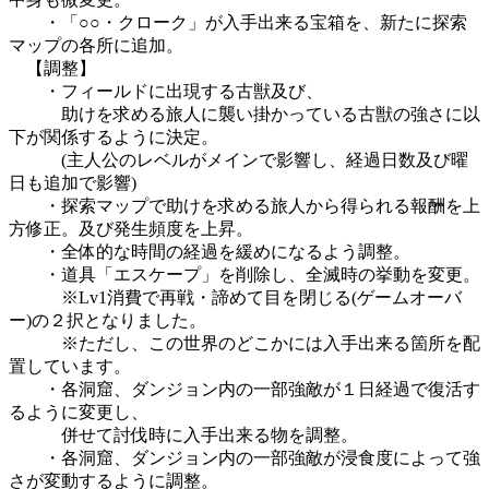
・「○○・クローク」が入手出来る宝箱を、新たに探索
マップの各所に追加。
【調整】
・フィールドに出現する古獣及び、
助けを求める旅人に襲い掛かっている古獣の強さに以
下が関係するように決定。
(主人公のレベルがメインで影響し、経過日数及び曜
日も追加で影響)
・探索マップで助けを求める旅人から得られる報酬を上
方修正。及び発生頻度を上昇。
・全体的な時間の経過を緩めになるよう調整。
・道具「エスケープ」を削除し、全滅時の挙動を変更。
※Lv1消費で再戦・諦めて目を閉じる(ゲームオーバ
ー)の２択となりました。
※ただし、この世界のどこかには入手出来る箇所を配
置しています。
・各洞窟、ダンジョン内の一部強敵が１日経過で復活す
るように変更し、
併せて討伐時に入手出来る物を調整。
・各洞窟、ダンジョン内の一部強敵が浸食度によって強
さが変動するように調整。