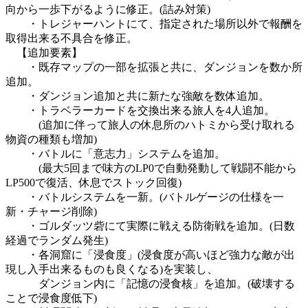
向から一歩下がるように修正。(詰み対策)
・トレジャーハントにて、指定された場所以外で報酬を
取得出来る不具合を修正。
【追加要素】
・既存マップの一部を拡張と共に、ダンジョンを数か所
追加。
・ダンジョン追加と共に新たな強敵を数体追加。
・トラベラーカードを交換出来る旅人を4人追加。
(追加に伴って旅人の休息所のハトミから受け取れる
物資の種類も増加)
・バトルに「意志力」システムを追加。
(最大5回まで味方のLP0で自動発動して戦闘不能から
LP500で復活、休息でストック回復)
・バトルシステムを一新。(バトルゲージの仕様を一
新・チャージ削除)
・ゴルダッツ砦にて実際に戦える防衛戦を追加。(日数
経過でランダム発生)
・各洞窟に「浸食度」(浸食度が高いほど強力な敵が出
現し入手出来るものも良くなる)を実装し、
ダンジョン内に「記憶の浸食核」を追加。(破壊する
ことで浸食度低下)