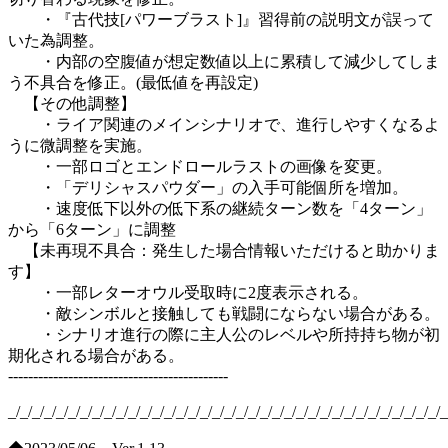
・『古代技[パワーブラスト]』習得前の説明文が誤って
いた為調整。
・内部の空腹値が想定数値以上に累積して減少してしま
う不具合を修正。(最低値を再設定)
【その他調整】
・ライア関連のメインシナリオで、進行しやすくなるよ
うに微調整を実施。
・一部ロゴとエンドロールラストの画像を変更。
・「デリシャスパウダー」の入手可能個所を増加。
・速度低下以外の低下系の継続ターン数を「4ターン」
から「6ターン」に調整
【未再現不具合：発生した場合情報いただけると助かりま
す】
・一部レターオウル受取時に2度表示される。
・敵シンボルと接触しても戦闘にならない場合がある。
・シナリオ進行の際に主人公のレベルや所持持ち物が初
期化される場合がある。
--------------------------------------------
_/_/_/_/_/_/_/_/_/_/_/_/_/_/_/_/_/_/_/_/_/_/_/_/_/_/_/_/_/_/_/_/_/_/_/_/_