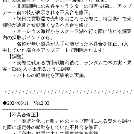
・非戦闘時にのみ各キャラクターの固有技欄に、アップ
デート前の技が表示される不具合を修正。
・祝日に買取屋で売却をおこなった際に、特定条件で売
却額が通常と変動無くなる不具合を修正。
・ネーレウス海岸からスクーラ湖へ行く際に訪れる洞窟
内の採取ポイントから、
名称が無い道具が入手可能だった不具合を修正。(入
手していた場合本アップデートで削除されます)
【調整】
・実際に戦える防衛戦勝利後に、ランダムで木の実・果
実・Estを入手出来るように調整。
・バトルの軽量化を実験的に実施。
--------------------------------------------
_/_/_/_/_/_/_/_/_/_/_/_/_/_/_/_/_/_/_/_/_/_/_/_/_/_/_/_/_/_/_/_/_/_/_/_/_
◆2024/06/11 Ver.2.03
--------------------------------------------
【不具合修正】
・『廃墟と化した町』内のマップ南側にある焚火を調べ
た際に想定外の挙動をしていた不具合を修正。
・『必中』効果に大して再度対策を実施。