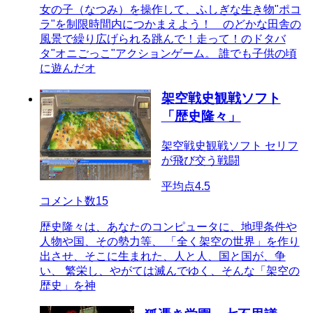
女の子（なつみ）を操作して、ふしぎな生き物"ポコ
ラ"を制限時間内につかまえよう！ のどかな田舎の
風景で繰り広げられる跳んで！走って！のドタバ
タ"オニごっこ"アクションゲーム。 誰でも子供の頃
に遊んだオ
架空戦史観戦ソフト
「歴史隆々」
架空戦史観戦ソフト セリフ
が飛び交う戦闘
平均点
4.5
コメント数
15
歴史隆々は、あなたのコンピュータに、地理条件や
人物や国、その勢力等、 「全く架空の世界」を作り
出させ、そこに生まれた、人と人、国と国が、争
い、 繁栄し、やがては滅んでゆく、そんな「架空の
歴史」を神