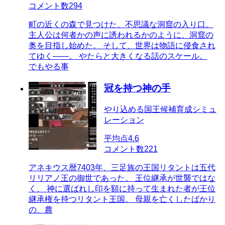
コメント数
294
町の近くの森で見つけた、不思議な洞窟の入り口。
主人公は何者かの声に誘われるかのように、洞窟の
奥を目指し始めた。 そして、世界は物語に侵食され
てゆく――。 やたらと大きくなる話のスケール。
でもやる事
冠を持つ神の手
やり込める国王候補育成シミュ
レーション
平均点
4.6
コメント数
221
アネキウス暦7403年、三足族の王国リタントは五代
リリアノ王の御世であった。 王位継承が世襲ではな
く、 神に選ばれし印を額に持って生まれた者が王位
継承権を持つリタント王国。 母親を亡くしたばかり
の、農