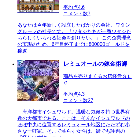
平均点
4.6
コメント数
7
あなたは今年新しく設立したばかりの会社、ワタシ
グループの社長です。 「ワタシたちが一番ワタシた
ちらしくいられる社会を創りたい。」 この企業理念
の実現のため、6年目終了までに800000ゴールドを
稼ぎ
レミュオールの錬金術師
商品を売りまくるお店経営ＳＬ
Ｇ
平均点
4.3
コメント数
27
海洋都市イシュワルド。温暖な気候を持つ世界有
数の大都市である。ここは、そんなイシュワルドの
ほぼ中央に位置するレミュオール地区にたたずむ小
さな一軒家。そこで暮らす女性は、街でも評判の