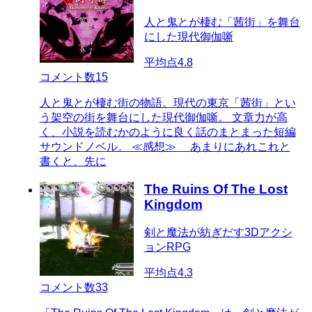
人と鬼とが棲む「茜街」を舞台
にした現代御伽噺
平均点
4.8
コメント数
15
人と鬼とが棲む街の物語。現代の東京「茜街」とい
う架空の街を舞台にした現代御伽噺。 文章力が高
く、小説を読むかのように良く話のまとまった短編
サウンドノベル。 ≪感想≫ あまりにあれこれと
書くと、先に
The Ruins Of The Lost
Kingdom
剣と魔法が紡ぎだす3Dアクシ
ョンRPG
平均点
4.3
コメント数
33