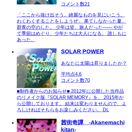
コメント数
21
「ここから抜け出そう。綺麗なものを見にいこう。
わくわくすることをしようぜ」 果てしなかった夏。
群青の空のした。 少年は皆、旅人だった―― やが
て季節はめぐり、少年たちは大人になる。 誰しもに
あった、
SOLAR POWER
あなたに太陽は昇りましたか？
平均点
4.6
コメント数
70
■制作者からのお知らせ■ 2012年に公開した当作品
のリメイク版『SOLAR MEMORY』を、 2015年か
ら公開しております。 結末は変わりませんので、よ
ろしければそちらをお楽しみください。 DL
茜街奇譚 -Akanemachi
kitan-