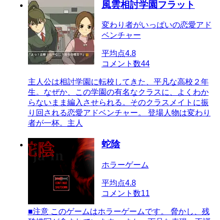
風雲相討学園フラット
変わり者がいっぱいの恋愛アド
ベンチャー
平均点
4.8
コメント数
44
主人公は相討学園に転校してきた、平凡な高校２年
生。なぜか、この学園の有名なクラスに、よくわか
らないまま編入させられる。そのクラスメイトに振
り回される恋愛アドベンチャー。 登場人物は変わり
者が一杯。主人
蛇陰
ホラーゲーム
平均点
4.8
コメント数
11
■注意 このゲームはホラーゲームです。 脅かし、残