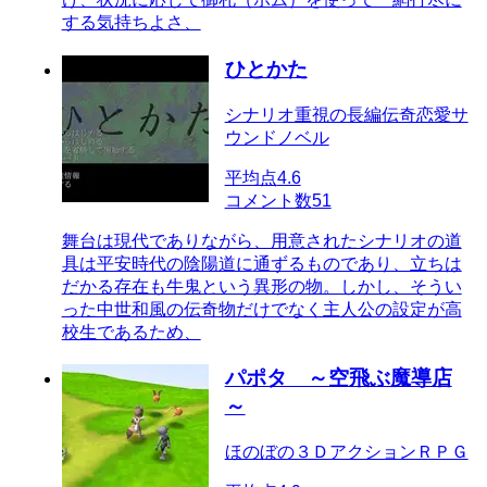
する気持ちよさ、
ひとかた
シナリオ重視の長編伝奇恋愛サ
ウンドノベル
平均点
4.6
コメント数
51
舞台は現代でありながら、用意されたシナリオの道
具は平安時代の陰陽道に通ずるものであり、立ちは
だかる存在も牛鬼という異形の物。しかし、そうい
った中世和風の伝奇物だけでなく主人公の設定が高
校生であるため、
パポタ ～空飛ぶ魔導店
～
ほのぼの３ＤアクションＲＰＧ