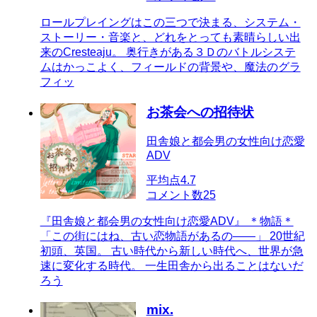
ロールプレイングはこの三つで決まる、システム・
ストーリー・音楽と、どれをとっても素晴らしい出
来のCresteaju。 奥行きがある３Ｄのバトルシステ
ムはかっこよく、フィールドの背景や、魔法のグラ
フィッ
お茶会への招待状
田舎娘と都会男の女性向け恋愛
ADV
平均点
4.7
コメント数
25
『田舎娘と都会男の女性向け恋愛ADV』 ＊物語＊
「この街にはね、古い恋物語があるの――」 20世紀
初頭、英国。 古い時代から新しい時代へ、世界が急
速に変化する時代。 一生田舎から出ることはないだ
ろう
mix.