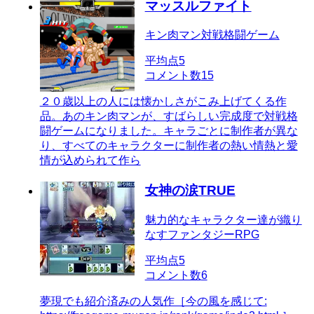
マッスルファイト
キン肉マン対戦格闘ゲーム
平均点
5
コメント数
15
２０歳以上の人には懐かしさがこみ上げてくる作
品。あのキン肉マンが、すばらしい完成度で対戦格
闘ゲームになりました。キャラごとに制作者が異な
り、すべてのキャラクターに制作者の熱い情熱と愛
情が込められて作ら
女神の涙TRUE
魅力的なキャラクター達が織り
なすファンタジーRPG
平均点
5
コメント数
6
夢現でも紹介済みの人気作［今の風を感じて: