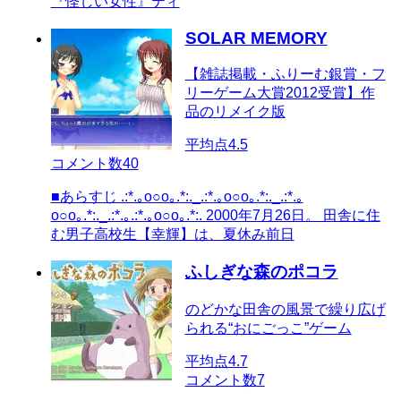
『怪しい女性』ティ
SOLAR MEMORY
【雑誌掲載・ふりーむ銀賞・フ
リーゲーム大賞2012受賞】作
品のリメイク版
平均点
4.5
コメント数
40
■あらすじ .:*.｡o○o｡.*:._.:*.｡o○o｡.*:._.:*.｡
o○o｡.*:._.:*.｡.:*.｡o○o｡.*:. 2000年7月26日。 田舎に住
む男子高校生【幸輝】は、夏休み前日
ふしぎな森のポコラ
のどかな田舎の風景で繰り広げ
られる“おにごっこ”ゲーム
平均点
4.7
コメント数
7