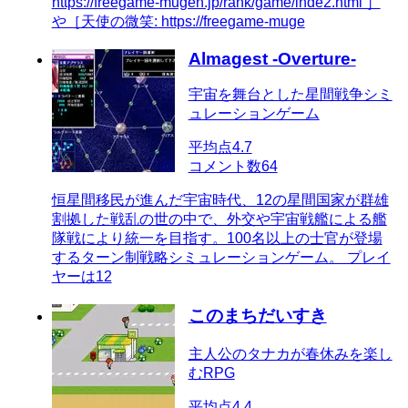
https://freegame-mugen.jp/rank/game/inde2.html ］
や［天使の微笑: https://freegame-muge
Almagest -Overture-
宇宙を舞台とした星間戦争シミ
ュレーションゲーム
平均点
4.7
コメント数
64
恒星間移民が進んだ宇宙時代、12の星間国家が群雄
割拠した戦乱の世の中で、外交や宇宙戦艦による艦
隊戦により統一を目指す。100名以上の士官が登場
するターン制戦略シミュレーションゲーム。 プレイ
ヤーは12
このまちだいすき
主人公のタナカが春休みを楽し
むRPG
平均点
4.4