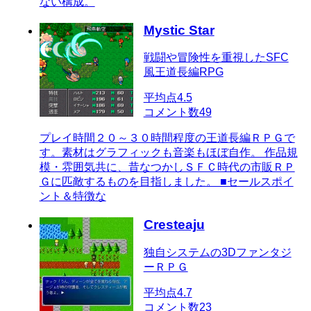
ない構成。
Mystic Star
戦闘や冒険性を重視したSFC
風王道長編RPG
平均点
4.5
コメント数
49
プレイ時間２０～３０時間程度の王道長編ＲＰＧで
す。素材はグラフィックも音楽もほぼ自作。 作品規
模・雰囲気共に、昔なつかしＳＦＣ時代の市販ＲＰ
Ｇに匹敵するものを目指しました。 ■セールスポイ
ント＆特徴な
Cresteaju
独自システムの3Dファンタジ
ーＲＰＧ
平均点
4.7
コメント数
23