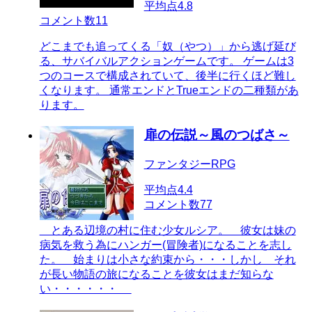
平均点
4.8
コメント数
11
どこまでも追ってくる「奴（やつ）」から逃げ延び
る、サバイバルアクションゲームです。 ゲームは3
つのコースで構成されていて、後半に行くほど難し
くなります。 通常エンドとTrueエンドの二種類があ
ります。
扉の伝説～風のつばさ～
ファンタジーRPG
平均点
4.4
コメント数
77
とある辺境の村に住む少女ルシア。 彼女は妹の
病気を救う為にハンガー(冒険者)になることを志し
た。 始まりは小さな約束から・・・しかし それ
が長い物語の旅になることを彼女はまだ知らな
い・・・・・・