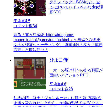
グラフィック・BGMなど、全
てにおいてハイレベルな少女弾
幕STG
平均点
4.5
コメント数
34
前作「東方紅魔郷: https://freegame-
mugen.jp/rank/game/touhou.html 」の続編となる巫
女さん弾幕シューティング。 博麗神社の巫女「博麗
霊夢」と魔法使い「
ひよこ侍
一対一の駆け引きのある戦闘が
面白いアクションRPG
平均点
4.6
コメント数
28
幼少の頃、剣士「ジャンルーカ」に目の前で両親や
友達を殺されたことから、友達の形見である"ひよこ