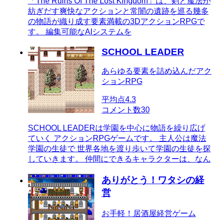
「The Ruins Of The Lost Kingdom」は、剣と魔法が
紡ぎだす爽快なアクションと常闇の遺跡を巡る幾多
の物語が織り成す要素満載の3DアクションRPGで
す。 編集可能なAIシステムを
SCHOOL LEADER
あらゆる要素を詰め込んだアク
ションRPG
平均点
4.3
コメント数
30
SCHOOL LEADERは学園を中心に物語を繰り広げ
ていく アクションRPGゲームです。 主人公は魔法
学園の生徒で 世界各地を渡り歩いて学園の生徒を探
していきます。 仲間にできるキャラクターは、なん
ありがとう！ワタシの経
営
お手軽！居酒屋経営ゲーム