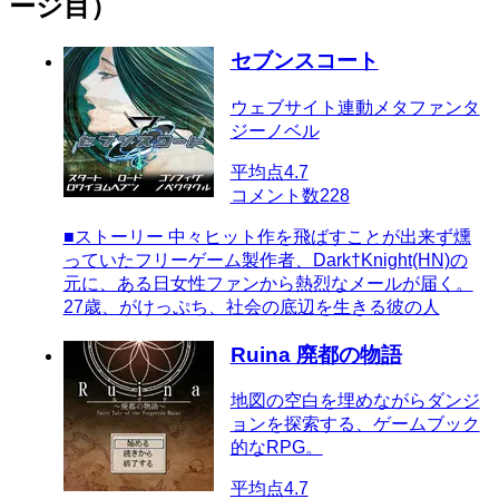
ージ目）
セブンスコート
ウェブサイト連動メタファンタ
ジーノベル
平均点
4.7
コメント数
228
■ストーリー 中々ヒット作を飛ばすことが出来ず燻
っていたフリーゲーム製作者、Dark†Knight(HN)の
元に、ある日女性ファンから熱烈なメールが届く。
27歳、がけっぷち、社会の底辺を生きる彼の人
Ruina 廃都の物語
地図の空白を埋めながらダンジ
ョンを探索する、ゲームブック
的なRPG。
平均点
4.7