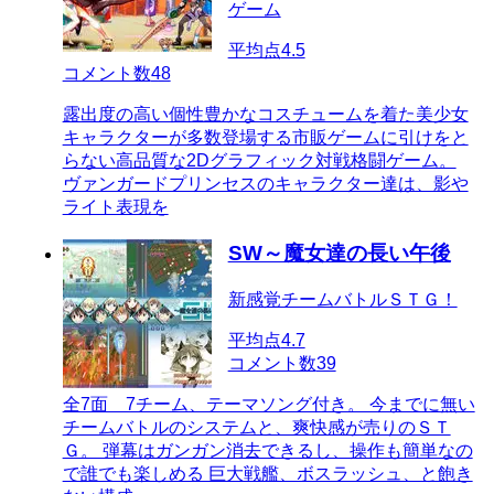
ゲーム
平均点
4.5
コメント数
48
露出度の高い個性豊かなコスチュームを着た美少女
キャラクターが多数登場する市販ゲームに引けをと
らない高品質な2Dグラフィック対戦格闘ゲーム。
ヴァンガードプリンセスのキャラクター達は、影や
ライト表現を
SW～魔女達の長い午後
新感覚チームバトルＳＴＧ！
平均点
4.7
コメント数
39
全7面 7チーム、テーマソング付き。 今までに無い
チームバトルのシステムと、爽快感が売りのＳＴ
Ｇ。 弾幕はガンガン消去できるし、操作も簡単なの
で誰でも楽しめる 巨大戦艦、ボスラッシュ、と飽き