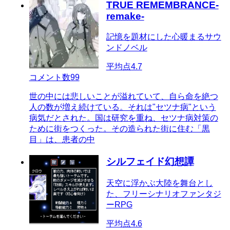
TRUE REMEMBRANCE-
remake-
記憶を題材にした心暖まるサウ
ンドノベル
平均点
4.7
コメント数
99
世の中には悲しいことが溢れていて、自ら命を絶つ
人の数が増え続けている。それは"セツナ病"という
病気だとされた。国は研究を重ね、セツナ病対策の
ために街をつくった。その造られた街に住む「黒
目」は、患者の中
シルフェイド幻想譚
天空に浮かぶ大陸を舞台とし
た、フリーシナリオファンタジ
ーRPG
平均点
4.6