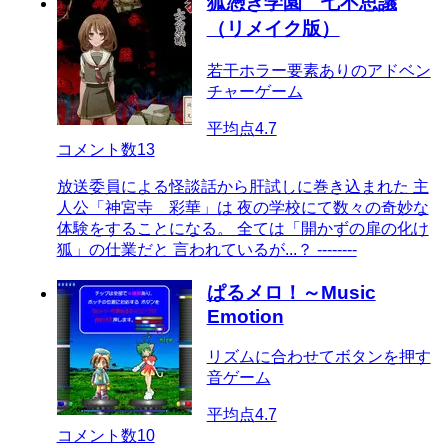
狐憑き学園 七不思議
（リメイク版）
若干ホラー要素ありのアドベン
チャーゲーム
平均点
4.7
コメント数
13
放送委員による怪談話から肝試しに巻き込まれた 主
人公「神宮寺 彩華」は 夜の学校にて数々の奇妙な
体験をすることになる。 全ては「開かずの扉の化け
狐」の仕業だと 言われているが...？ --------
ぱるメロ！～Music
Emotion
リズムに合わせてボタンを押す
音ゲーム
平均点
4.7
コメント数
10