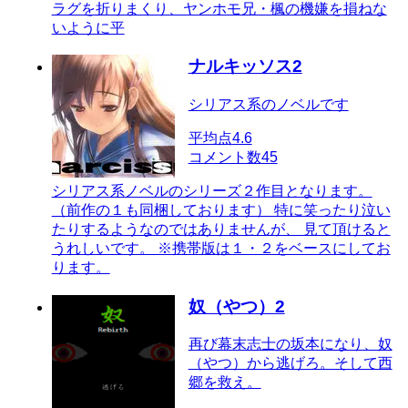
ラグを折りまくり、ヤンホモ兄・楓の機嫌を損ねな
いように平
ナルキッソス2
シリアス系のノベルです
平均点
4.6
コメント数
45
シリアス系ノベルのシリーズ２作目となります。
（前作の１も同梱しております） 特に笑ったり泣い
たりするようなのではありませんが、 見て頂けると
うれしいです。 ※携帯版は１・２をベースにしてお
ります。
奴（やつ）2
再び幕末志士の坂本になり、奴
（やつ）から逃げろ。そして西
郷を救え。