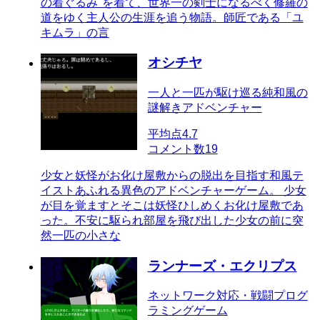
の着ぐるみ"を着て、世界一の剣士になるべく修羅の
道をゆく主人公の生涯を追う物語。師匠である「ユ
キムラ」の言
オシチヤ
一人と一匹が駆け巡る純和風の
謎解きアドベンチャー
平均点
4.7
コメント数
19
少女と妖怪がお化け屋敷からの脱出を目指す和風テ
イストあふれる異色のアドベンチャーゲーム。 少女
が目を覚ますとそこは妖怪ひしめくお化け屋敷であ
った。不安に駆られ部屋を飛び出した少女の前に突
然一匹の小さな
ランナーズ・エクリプス
ネットワーク対応・戦闘プログ
ラミングゲーム