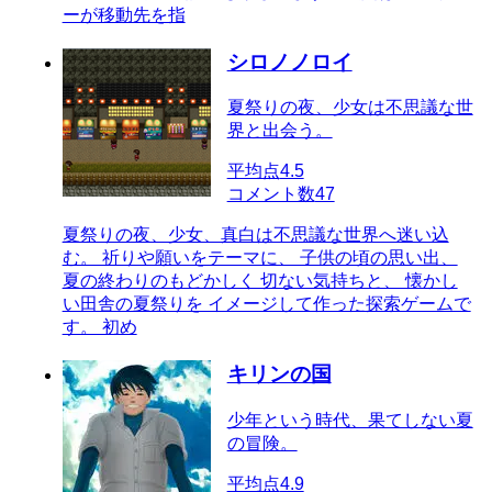
ーが移動先を指
シロノノロイ
夏祭りの夜、少女は不思議な世
界と出会う。
平均点
4.5
コメント数
47
夏祭りの夜、少女、真白は不思議な世界へ迷い込
む。 祈りや願いをテーマに、 子供の頃の思い出、
夏の終わりのもどかしく 切ない気持ちと、 懐かし
い田舎の夏祭りを イメージして作った探索ゲームで
す。 初め
キリンの国
少年という時代、果てしない夏
の冒険。
平均点
4.9