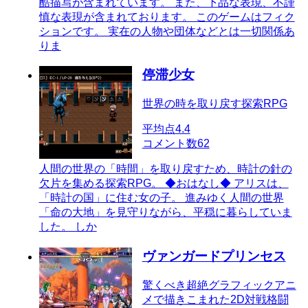
酷描写が含まれています。 また、下品な表現、不謹
慎な表現が含まれております。 このゲームはフィク
ションです。 実在の人物や団体などとは一切関係あ
りま
停滞少女
世界の時を取り戻す探索RPG
平均点
4.4
コメント数
62
人間の世界の「時間」を取り戻すため、時計の針の
欠片を集める探索RPG。 ◆おはなし◆ アリスは、
「時計の国」に住む女の子。 進みゆく人間の世界
「命の大地」を見守りながら、平穏に暮らしていま
した。 しか
ヴァンガードプリンセス
驚くべき超絶グラフィックアニ
メで描きこまれた2D対戦格闘