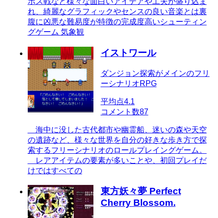
ボス戦など様々な面白いアイデアや工夫が盛り込ま
れ、綺麗なグラフィックやセンスの良い音楽とは裏
腹に凶悪な難易度が特徴の完成度高いシューティン
グゲーム 気象観
イストワール
ダンジョン探索がメインのフリ
ーシナリオRPG
平均点
4.1
コメント数
87
海中に没した古代都市や幽霊船、迷いの森や天空
の遺跡など、様々な世界を自分の好きな歩き方で探
索するフリーシナリオのロールプレイングゲーム。
レアアイテムの要素が多いことや、初回プレイだ
けではすべての
東方妖々夢 Perfect
Cherry Blossom.