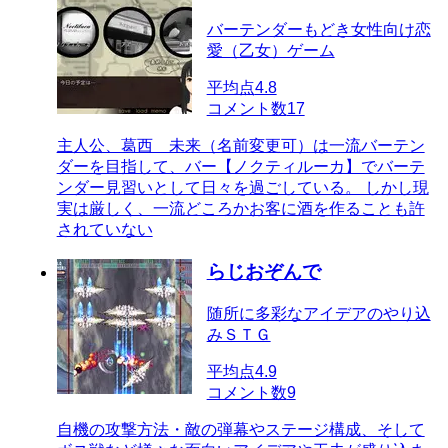
バーテンダーもどき女性向け恋
愛（乙女）ゲーム
平均点
4.8
コメント数
17
主人公、葛西 未来（名前変更可）は一流バーテン
ダーを目指して、バー【ノクティルーカ】でバーテ
ンダー見習いとして日々を過ごしている。 しかし現
実は厳しく、一流どころかお客に酒を作ることも許
されていない
らじおぞんで
随所に多彩なアイデアのやり込
みＳＴＧ
平均点
4.9
コメント数
9
自機の攻撃方法・敵の弾幕やステージ構成、そして