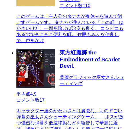
コメント数
110
このゲームは、主人公のタナカが春休みを遊んで過
ごすゲームです。 タナカが住んでいる「この町」は
小さいけど、一部を除けば治安も良く、 コンビニも
あるのでそこそこ便利な町。 住民もみんな仲良し
で、声をかけ
東方紅魔郷 the
Embodiment of Scarlet
Devil.
美麗グラフィック巫女さんシュ
ーティング
平均点
4.9
コメント数
17
キャラクター達のかわいさとは裏腹な、ものすごい
弾幕の巫女さんシューティングゲーム。 ボスが放
つ強烈な弾幕を低速移動などを駆使して華麗に避
け、状況に応じて御札（ボム）を使って一網打尽に