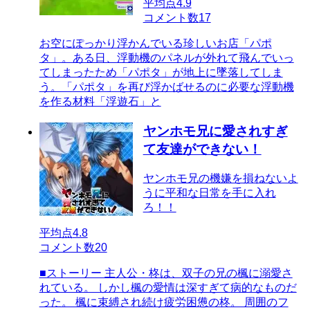
平均点
4.9
コメント数
17
お空にぽっかり浮かんでいる珍しいお店「パポ
タ」。ある日、浮動機のパネルが外れて飛んでいっ
てしまったため「パポタ」が地上に墜落してしま
う。「パポタ」を再び浮かばせるのに必要な浮動機
を作る材料「浮遊石」と
ヤンホモ兄に愛されすぎ
て友達ができない！
ヤンホモ兄の機嫌を損ねないよ
うに平和な日常を手に入れ
ろ！！
平均点
4.8
コメント数
20
■ストーリー 主人公・柊は、双子の兄の楓に溺愛さ
れている。 しかし楓の愛情は深すぎて病的なものだ
った。 楓に束縛され続け疲労困憊の柊。 周囲のフ