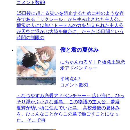
コメント数
99
15日後に起こる災いを阻止するために神のような存
在である「リクレール」から生み出された主人公。
通常の人には無いトーテムの力を与えられた主人公
が天空に浮かぶ大陸を舞台に、たった15日間という
時間の制限の
僕と君の夏休み
にちゃんねるＶＩＰ板発王道恋
愛アドベンチャー
平均点
4.7
コメント数
81
～なつやすみ恋愛アドベンチャー～ 広い海に、ひっ
そり浮かぶ小さな孤島。 この物語の主人公、夢縁
夏輝が幼い頃に住んでいた島。 高校最後の夏休み
を、ひょんなことからこの島で過ごすことになっ
た。 そこで再