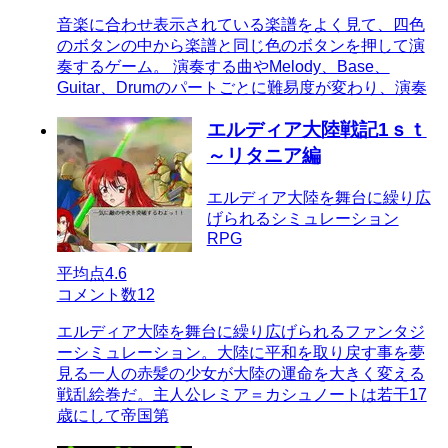
音楽に合わせ表示されている楽譜をよく見て、四色
のボタンの中から楽譜と同じ色のボタンを押して演
奏するゲーム。 演奏する曲やMelody、Base、
Guitar、Drumのパートごとに難易度が変わり、演奏
エルディア大陸戦記1ｓｔ
～リタニア編
エルディア大陸を舞台に繰り広
げられるシミュレーション
RPG
平均点
4.6
コメント数
12
エルディア大陸を舞台に繰り広げられるファンタジ
ーシミュレーション。大陸に平和を取り戻す事を夢
見る一人の赤髪の少女が大陸の運命を大きく変える
戦乱絵巻だ。主人公レミア＝カシュノートは若干17
歳にして帝国第