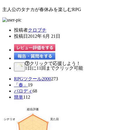
主人公のタナカが春休みを楽しむRPG
投稿者
クロブチ
投稿日
2012年 6月 21日
クリックで応援しよう！
1日に11回までクリック可能
RPGツクール2000
273
「春」
19
パロディ
68
簡単
112