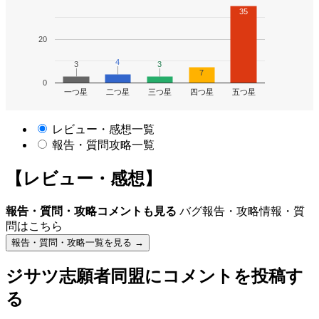
35
20
4
4
3
3
3
3
7
0
一つ星
二つ星
三つ星
四つ星
五つ星
レビュー・感想一覧
報告・質問攻略一覧
【レビュー・感想】
報告・質問・攻略コメントも見る
バグ報告・攻略情報・質
問はこちら
報告・質問・攻略一覧を見る →
ジサツ志願者同盟
にコメントを投稿す
る