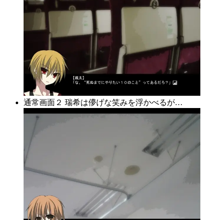
通常画面２ 瑞希は儚げな笑みを浮かべるが…