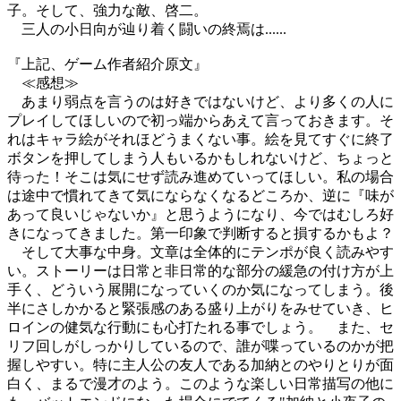
子。そして、強力な敵、啓二。
三人の小日向が辿り着く闘いの終焉は......
『上記、ゲーム作者紹介原文』
≪感想≫
あまり弱点を言うのは好きではないけど、より多くの人に
プレイしてほしいので初っ端からあえて言っておきます。そ
れはキャラ絵がそれほどうまくない事。絵を見てすぐに終了
ボタンを押してしまう人もいるかもしれないけど、ちょっと
待った！そこは気にせず読み進めていってほしい。私の場合
は途中で慣れてきて気にならなくなるどころか、逆に『味が
あって良いじゃないか』と思うようになり、今ではむしろ好
きになってきました。第一印象で判断すると損するかもよ？
そして大事な中身。文章は全体的にテンポが良く読みやす
い。ストーリーは日常と非日常的な部分の緩急の付け方が上
手く、どういう展開になっていくのか気になってしまう。後
半にさしかかると緊張感のある盛り上がりをみせていき、ヒ
ロインの健気な行動にも心打たれる事でしょう。 また、セ
リフ回しがしっかりしているので、誰が喋っているのかが把
握しやすい。特に主人公の友人である加納とのやりとりが面
白く、まるで漫才のよう。このような楽しい日常描写の他に