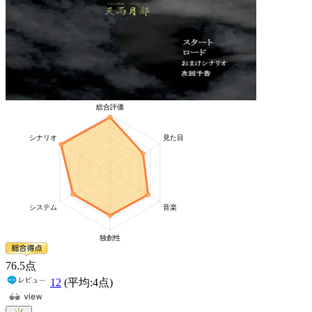
76
.5
点
12
(平均:
4
点)