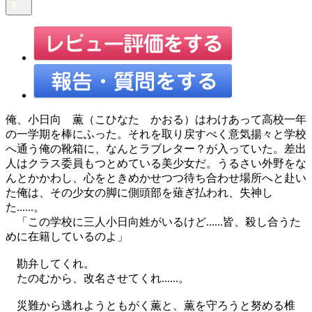
俺、小日向 薫（こひなた かおる）はわけあって高校一年
の一学期を棒にふった。それを取り戻すべく意気揚々と学校
へ通う俺の靴箱に、なんとラブレター？が入っていた。差出
人はクラス委員もつとめている美少女だ。うるさい外野をな
んとかかわし、心をときめかせつつ待ち合わせ場所へと赴い
た俺は、その少女の脚に側頭部を薙ぎ払われ、失神し
た......。
「この学校に三人小日向姓がいるけど......皆、殺し合うた
めに在籍しているのよ」
勘弁してくれ。
たのむから、改名させてくれ......。
災難から逃れようともがく薫と、薫を守ろうと努める椎