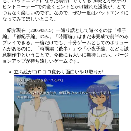
も、バットエンドになった場合にでてくる"加納と小夜子の
ヒントコーナー"での全くヒントとかけ離れた漫談が、とて
つもなく楽しいのです。なので、ぜひ一度はバットエンドに
なってみてほしいところ。
紹介現在（2006/08/15）一通り話として遊べるのは「椎子
編」「都紀子編」のみ。「時雨編」はまだ未完成で前半のみ
プレイできる。一編だけでも、十分ゲームとしてのボリュー
ムがあるのに、「時雨編（後半）」や「小夜子編」なども誠
意制作中ということで、今後にも大いに期待したい。バージ
ョンアップが待ち遠しいゲームです。
立ち絵がコロコロ変わり面白いやり取りが