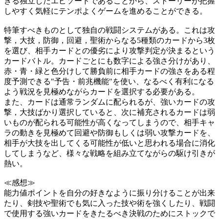
きる独立したエピソードであることから、ストーリーが把握
しやすく気軽にテンポよくゲームを進めることができる。
特筆すべきものとして独自の戦闘システムがある。これは攻
撃，大技，防御，回避，聖術からなる5種類のカードから3枚
を選び、相手カードとの優劣により攻撃判定が決まるという
カードバトル。カードごとにも数字による強さ分けがあり、
赤・青・緑と色分けして勝負前に相手カードの強さをある程
度予測できる"予告・前兆機能"を使い、なるべく有利になる
よう戦況を見極めながらカードを選択する必要がある。
また、カードは通常ランダムに配られるが、強いカードの攻
撃，大技ばかり選択していると、次に補充されるカードは弱
いものが配られる可能性が高くなってしまうので、相手キャ
ラの動きを見極めて回避や防御もしくは弱い攻撃カードを、
相手が大技を出してくる可能性が低いと思われる場合に消化
してしまうなど、様々な戦略を組み立てながらの駆け引きが
熱い。
≪感想≫
能力値ポイントを自分の好きなように振り分けることが出来
たり、剣技や聖術でも気に入った技や術を強くしたり、戦闘
で使用する強いカードをきたるべき決戦のためにストックで