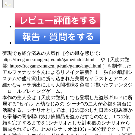
夢現でも紹介済みの人気作［今の風を感じて:
https://freegame-mugen.jp/rank/game/inde2.html ］や［天使の微
笑: https://freegame-mugen.jp/rank/game/angel.html ］を制作した
アルファナッツさんによるリメイク最新作！ 独自の戦闘シ
ステムや盛り沢山に折り込まれた美麗なイラストとアニメ、
細かなキャラ演出により人間模様を色濃く描いたファンタジ
ーロールプレイングゲーム。
本作の主人公は［天使の微笑］でも登場した盗賊ギルドに所
属する"セイル"と幼なじみの"シーナ"の二人が帝都を舞台に
活躍する。シナリオとしては、ほのぼのした日常の頼み事か
ら帝都の闇を駆け抜け依頼品を盗みだすものなど、1つの依
頼を完了するまでを1シナリオとした計48個のシナリオから
構成されている。1つのシナリオは10分～30分程でクリアで