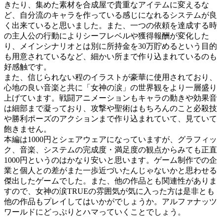
きたり、集めた素材を合成屋で貴重なアイテムに変えるな
ど、自分流のキャラを作っている感じになれるシステムが良
く出来ていると思いました。また、一つの依頼を達成する時
の主人公の行動によりシーフレベルや獲得報酬が変化した
り、メインシナリオとは別に所持金を30万貯めるという目的
も用意されているなど、細かい所まで作り込まれているのも
好感触です。
また、信じられない程のイラストが豪華に使用されており、
心地の良い音楽と共に「女神の涙」の世界観をより一層盛り
上げています。戦闘アニメーションもキャラの動きや効果音
は細部まで凝っており、攻撃や聖術はもちろんのこと必殺技
や勝利ポーズのアクションまで作り込まれていて、見ていて
飽きません。
本編は1000円とシェアウェアになっていますが、グラフィッ
ク、音楽、システムの完成度・満足度の観点からみても正直
1000円というのはかなり安いと思います。ゲーム制作での企
業と個人との差がまた一歩近づいたんじゃないかと思わせる
傑出したゲームでした。また、他の作品とも関連性がありま
すので、女神の涙TRUEの雰囲気が気に入った方は是非とも
他の作品もプレイしてはいかがでしょうか。アルファナッツ
ワールドにどっぷりとハマっていくことでしょう。