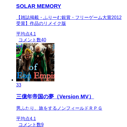
SOLAR MEMORY
【雑誌掲載・ふりーむ銀賞・フリーゲーム大賞2012
受賞】作品のリメイク版
平均点
4.1
コメント数
40
33
三億年帝国の夢（Version MV）
男ふたり、旅をするノンフィールドＲＰＧ
平均点
4.1
コメント数
9