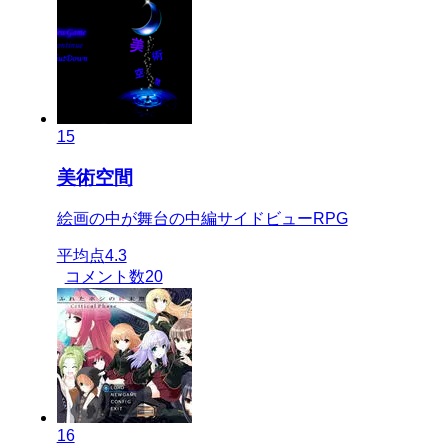
15
美術空間
絵画の中が舞台の中編サイドビューRPG
平均点
4.3
コメント数
20
16