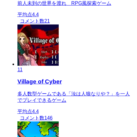
前人未到の世界を渡れ RPG風探索ゲーム
平均点
4.4
コメント数
21
11
Village of Cyber
多人数型ゲームである「汝は人狼なりや？」を一人
でプレイできるゲーム
平均点
4.4
コメント数
146