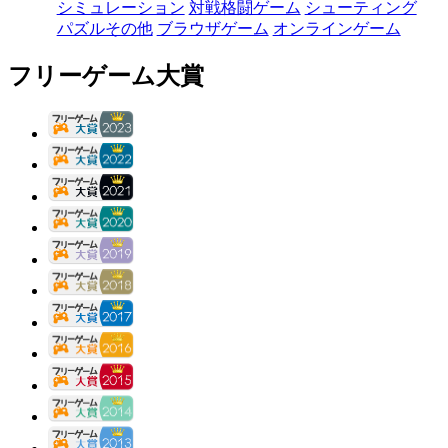
シミュレーション
対戦格闘ゲーム
シューティング
パズルその他
ブラウザゲーム
オンラインゲーム
フリーゲーム大賞