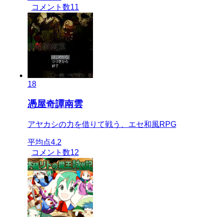
コメント数
11
18
憑屋奇譚南雲
アヤカシの力を借りて戦う、エセ和風RPG
平均点
4.2
コメント数
12