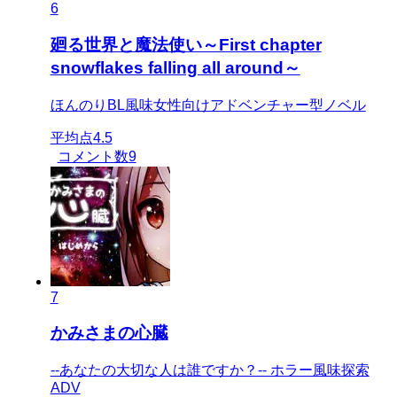
6
廻る世界と魔法使い～First chapter
snowflakes falling all around～
ほんのりBL風味女性向けアドベンチャー型ノベル
平均点
4.5
コメント数
9
7
かみさまの心臓
--あなたの大切な人は誰ですか？-- ホラー風味探索
ADV