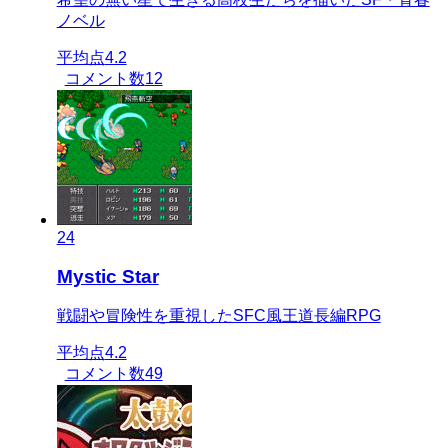
ノベル
平均点
4.2
コメント数
12
24
Mystic Star
戦闘や冒険性を重視したSFC風王道長編RPG
平均点
4.2
コメント数
49