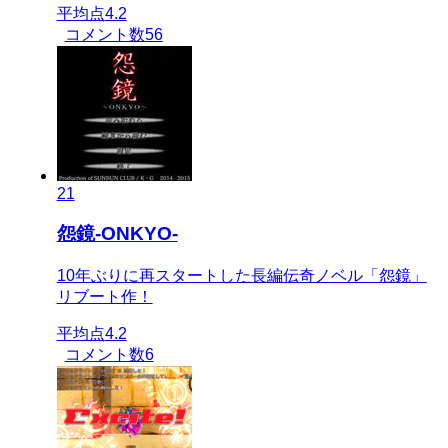
平均点
4.2
コメント数
56
21
怨鏡-ONKYO-
10年ぶりに再スタートした長編伝奇ノベル「怨鏡」
リブート作！
平均点
4.2
コメント数
6