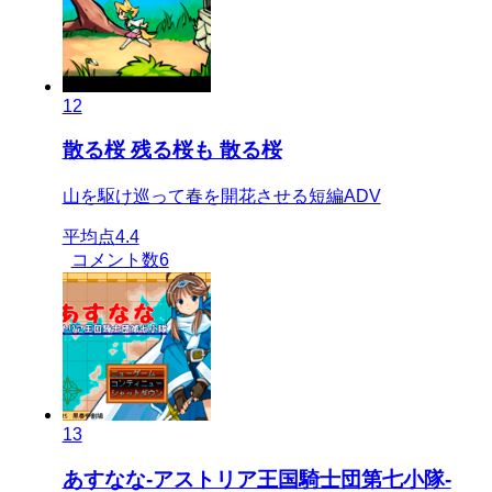
12
散る桜 残る桜も 散る桜
山を駆け巡って春を開花させる短編ADV
平均点
4.4
コメント数
6
13
あすなな-アストリア王国騎士団第七小隊-