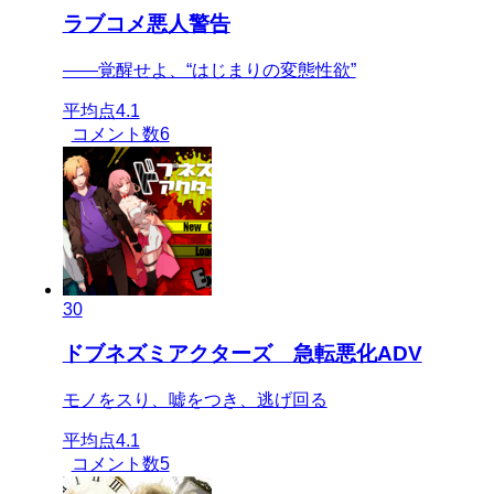
ラブコメ悪人警告
――覚醒せよ、“はじまりの変態性欲”
平均点
4.1
コメント数
6
30
ドブネズミアクターズ 急転悪化ADV
モノをスり、嘘をつき、逃げ回る
平均点
4.1
コメント数
5