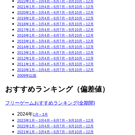
2022年
1月～3月
4月～6月
7月～9月
10月～12月
2021年
1月～3月
4月～6月
7月～9月
10月～12月
2020年
1月～3月
4月～6月
7月～9月
10月～12月
2019年
1月～3月
4月～6月
7月～9月
10月～12月
2018年
1月～3月
4月～6月
7月～9月
10月～12月
2017年
1月～3月
4月～6月
7月～9月
10月～12月
2016年
1月～3月
4月～6月
7月～9月
10月～12月
2015年
1月～3月
4月～6月
7月～9月
10月～12月
2014年
1月～3月
4月～6月
7月～9月
10月～12月
2013年
1月～3月
4月～6月
7月～9月
10月～12月
2012年
1月～3月
4月～6月
7月～9月
10月～12月
2011年
1月～3月
4月～6月
7月～9月
10月～12月
2010年
1月～3月
4月～6月
7月～9月
10月～12月
2009年以前
おすすめランキング（偏差値）
フリーゲームおすすめランキング(全期間)
2024年
1月～3月
2023年
1月～3月
4月～6月
7月～9月
10月～12月
2022年
1月～3月
4月～6月
7月～9月
10月～12月
2021年
1月～3月
4月～6月
7月～9月
10月～12月