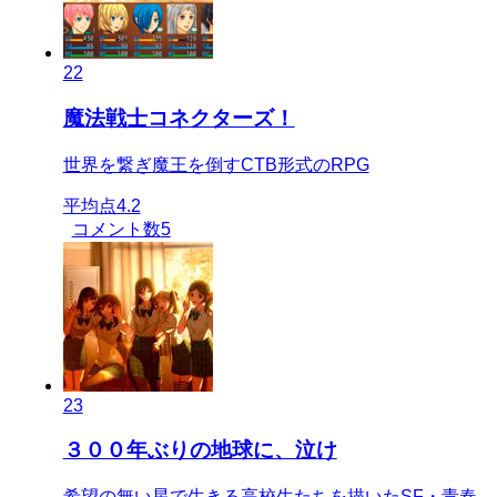
22
魔法戦士コネクターズ！
世界を繋ぎ魔王を倒すCTB形式のRPG
平均点
4.2
コメント数
5
23
３００年ぶりの地球に、泣け
希望の無い星で生きる高校生たちを描いたSF・青春