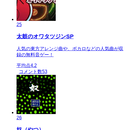
25
太鼓のオワタツジンSP
人気の東方アレンジ曲や、ボカロなどの人気曲が収
録の無料音ゲー！
平均点
4.2
コメント数
53
26
奴（やつ）