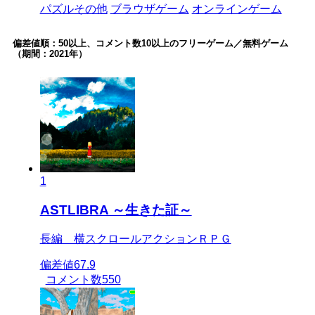
パズルその他
ブラウザゲーム
オンラインゲーム
偏差値順：50以上、コメント数10以上のフリーゲーム／無料ゲーム
（期間：2021年）
1
ASTLIBRA ～生きた証～
長編 横スクロールアクションＲＰＧ
偏差値
67.9
コメント数
550