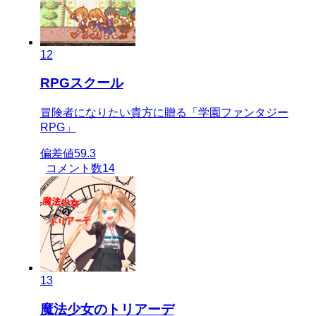
12
RPGスクール
冒険者になりたい貴方に贈る「学園ファンタジー
RPG」
偏差値
59.3
コメント数
14
13
魔法少女のトリアーデ