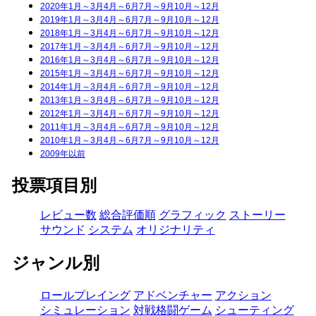
2020年
1月～3月
4月～6月
7月～9月
10月～12月
2019年
1月～3月
4月～6月
7月～9月
10月～12月
2018年
1月～3月
4月～6月
7月～9月
10月～12月
2017年
1月～3月
4月～6月
7月～9月
10月～12月
2016年
1月～3月
4月～6月
7月～9月
10月～12月
2015年
1月～3月
4月～6月
7月～9月
10月～12月
2014年
1月～3月
4月～6月
7月～9月
10月～12月
2013年
1月～3月
4月～6月
7月～9月
10月～12月
2012年
1月～3月
4月～6月
7月～9月
10月～12月
2011年
1月～3月
4月～6月
7月～9月
10月～12月
2010年
1月～3月
4月～6月
7月～9月
10月～12月
2009年以前
投票項目別
レビュー数
総合評価順
グラフィック
ストーリー
サウンド
システム
オリジナリティ
ジャンル別
ロールプレイング
アドベンチャー
アクション
シミュレーション
対戦格闘ゲーム
シューティング