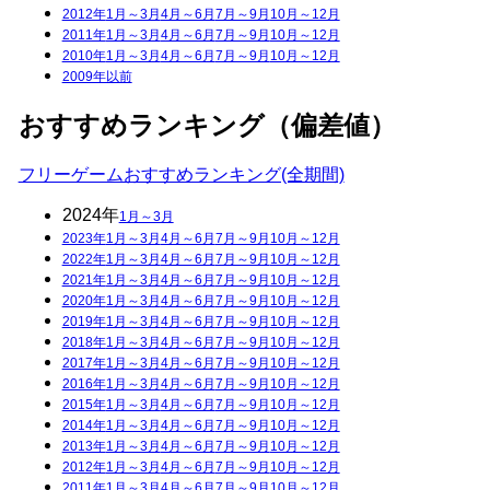
2012年
1月～3月
4月～6月
7月～9月
10月～12月
2011年
1月～3月
4月～6月
7月～9月
10月～12月
2010年
1月～3月
4月～6月
7月～9月
10月～12月
2009年以前
おすすめランキング（偏差値）
フリーゲームおすすめランキング(全期間)
2024年
1月～3月
2023年
1月～3月
4月～6月
7月～9月
10月～12月
2022年
1月～3月
4月～6月
7月～9月
10月～12月
2021年
1月～3月
4月～6月
7月～9月
10月～12月
2020年
1月～3月
4月～6月
7月～9月
10月～12月
2019年
1月～3月
4月～6月
7月～9月
10月～12月
2018年
1月～3月
4月～6月
7月～9月
10月～12月
2017年
1月～3月
4月～6月
7月～9月
10月～12月
2016年
1月～3月
4月～6月
7月～9月
10月～12月
2015年
1月～3月
4月～6月
7月～9月
10月～12月
2014年
1月～3月
4月～6月
7月～9月
10月～12月
2013年
1月～3月
4月～6月
7月～9月
10月～12月
2012年
1月～3月
4月～6月
7月～9月
10月～12月
2011年
1月～3月
4月～6月
7月～9月
10月～12月