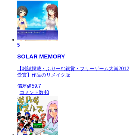
5
SOLAR MEMORY
【雑誌掲載・ふりーむ銀賞・フリーゲーム大賞2012
受賞】作品のリメイク版
偏差値
59.7
コメント数
40