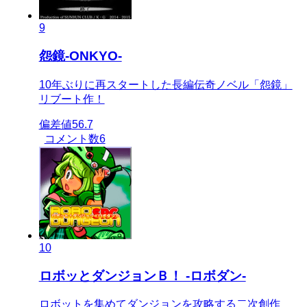
9
怨鏡-ONKYO-
10年ぶりに再スタートした長編伝奇ノベル「怨鏡」
リブート作！
偏差値
56.7
コメント数
6
10
ロボッとダンジョンＢ！ -ロボダン-
ロボットを集めてダンジョンを攻略する二次創作