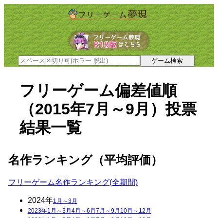
フリーゲーム偏差値順
（2015年7月～9月）投票
結果一覧
名作ランキング（平均評価）
フリーゲーム名作ランキング(全期間)
2024年
1月～3月
2023年
1月～3月
4月～6月
7月～9月
10月～12月