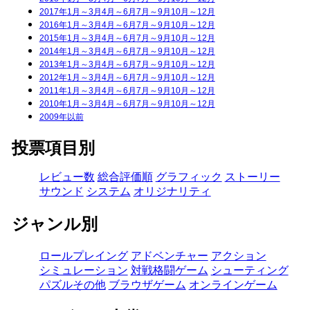
2017年
1月～3月
4月～6月
7月～9月
10月～12月
2016年
1月～3月
4月～6月
7月～9月
10月～12月
2015年
1月～3月
4月～6月
7月～9月
10月～12月
2014年
1月～3月
4月～6月
7月～9月
10月～12月
2013年
1月～3月
4月～6月
7月～9月
10月～12月
2012年
1月～3月
4月～6月
7月～9月
10月～12月
2011年
1月～3月
4月～6月
7月～9月
10月～12月
2010年
1月～3月
4月～6月
7月～9月
10月～12月
2009年以前
投票項目別
レビュー数
総合評価順
グラフィック
ストーリー
サウンド
システム
オリジナリティ
ジャンル別
ロールプレイング
アドベンチャー
アクション
シミュレーション
対戦格闘ゲーム
シューティング
パズルその他
ブラウザゲーム
オンラインゲーム