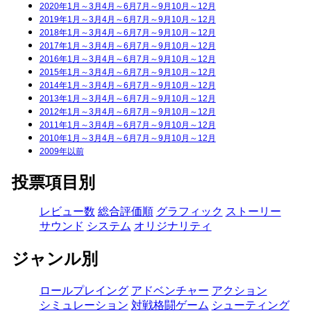
2020年
1月～3月
4月～6月
7月～9月
10月～12月
2019年
1月～3月
4月～6月
7月～9月
10月～12月
2018年
1月～3月
4月～6月
7月～9月
10月～12月
2017年
1月～3月
4月～6月
7月～9月
10月～12月
2016年
1月～3月
4月～6月
7月～9月
10月～12月
2015年
1月～3月
4月～6月
7月～9月
10月～12月
2014年
1月～3月
4月～6月
7月～9月
10月～12月
2013年
1月～3月
4月～6月
7月～9月
10月～12月
2012年
1月～3月
4月～6月
7月～9月
10月～12月
2011年
1月～3月
4月～6月
7月～9月
10月～12月
2010年
1月～3月
4月～6月
7月～9月
10月～12月
2009年以前
投票項目別
レビュー数
総合評価順
グラフィック
ストーリー
サウンド
システム
オリジナリティ
ジャンル別
ロールプレイング
アドベンチャー
アクション
シミュレーション
対戦格闘ゲーム
シューティング