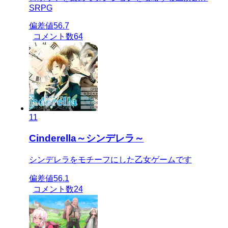
SRPG
偏差値
56.7
コメント数
64
11
Cinderella～シンデレラ～
シンデレラをモチーフにした乙女ゲームです
偏差値
56.1
コメント数
24