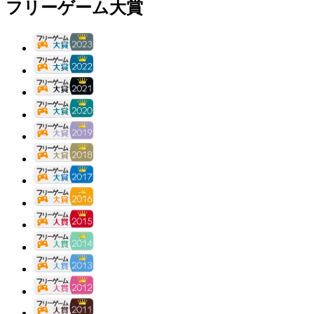
フリーゲーム大賞