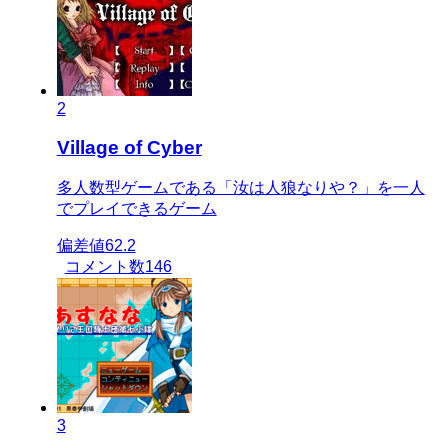
2
Village of Cyber
多人数型ゲームである「汝は人狼なりや？」を一人
でプレイできるゲーム
偏差値
62.2
コメント数
146
3