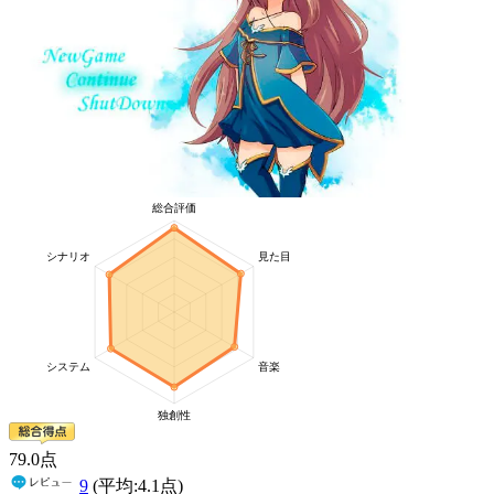
79
.0
点
9
(平均:
4.1
点)