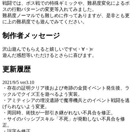
戦闘では、ボス戦での特殊ギミックや、難易度変化によるボ
スの行動パターンの変更等入れてみました。
難易度ノーマルでも難しめに作ってありますが、是非とも更
に上の難易度でも遊んでみてください。
制作者メッセージ
沢山遊んでもらえると嬉しいですv(・∀・)v
遊んだ感想等いただけるとさらに喜びます。
更新履歴
2021/9/5 ver3.10
・存在の証明クリア後および奇跡の金貨イベント発生後、ラ
ックルでクイズ王を遊べるよう実装。
・アミティシアの埋没遺跡で魔導機兵とのイベント戦闘を逃
げられないよう変更。
・周回時、術技が一部引き継がれない不具合を修正。
・サイのパッシブスキル「不死」が発動しない不具合を修
正。
・誤字を修正。