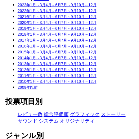
2023年
1月～3月
4月～6月
7月～9月
10月～12月
2022年
1月～3月
4月～6月
7月～9月
10月～12月
2021年
1月～3月
4月～6月
7月～9月
10月～12月
2020年
1月～3月
4月～6月
7月～9月
10月～12月
2019年
1月～3月
4月～6月
7月～9月
10月～12月
2018年
1月～3月
4月～6月
7月～9月
10月～12月
2017年
1月～3月
4月～6月
7月～9月
10月～12月
2016年
1月～3月
4月～6月
7月～9月
10月～12月
2015年
1月～3月
4月～6月
7月～9月
10月～12月
2014年
1月～3月
4月～6月
7月～9月
10月～12月
2013年
1月～3月
4月～6月
7月～9月
10月～12月
2012年
1月～3月
4月～6月
7月～9月
10月～12月
2011年
1月～3月
4月～6月
7月～9月
10月～12月
2010年
1月～3月
4月～6月
7月～9月
10月～12月
2009年以前
投票項目別
レビュー数
総合評価順
グラフィック
ストーリー
サウンド
システム
オリジナリティ
ジャンル別