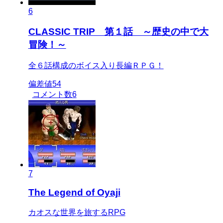
6
CLASSIC TRIP 第１話 ～歴史の中で大
冒険！～
全６話構成のボイス入り長編ＲＰＧ！
偏差値
54
コメント数
6
7
The Legend of Oyaji
カオスな世界を旅するRPG