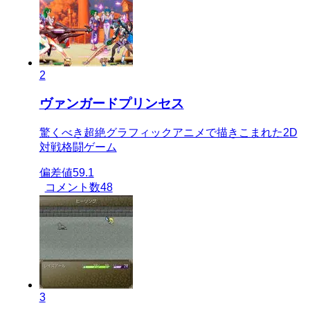
2
ヴァンガードプリンセス
驚くべき超絶グラフィックアニメで描きこまれた2D
対戦格闘ゲーム
偏差値
59.1
コメント数
48
3