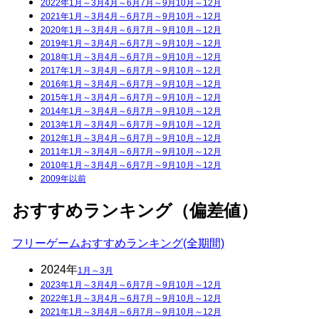
2022年
1月～3月
4月～6月
7月～9月
10月～12月
2021年
1月～3月
4月～6月
7月～9月
10月～12月
2020年
1月～3月
4月～6月
7月～9月
10月～12月
2019年
1月～3月
4月～6月
7月～9月
10月～12月
2018年
1月～3月
4月～6月
7月～9月
10月～12月
2017年
1月～3月
4月～6月
7月～9月
10月～12月
2016年
1月～3月
4月～6月
7月～9月
10月～12月
2015年
1月～3月
4月～6月
7月～9月
10月～12月
2014年
1月～3月
4月～6月
7月～9月
10月～12月
2013年
1月～3月
4月～6月
7月～9月
10月～12月
2012年
1月～3月
4月～6月
7月～9月
10月～12月
2011年
1月～3月
4月～6月
7月～9月
10月～12月
2010年
1月～3月
4月～6月
7月～9月
10月～12月
2009年以前
おすすめランキング（偏差値）
フリーゲームおすすめランキング(全期間)
2024年
1月～3月
2023年
1月～3月
4月～6月
7月～9月
10月～12月
2022年
1月～3月
4月～6月
7月～9月
10月～12月
2021年
1月～3月
4月～6月
7月～9月
10月～12月