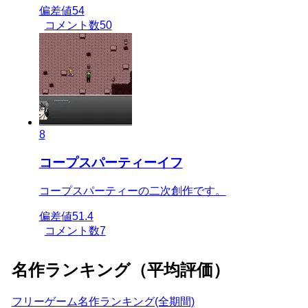
偏差値
54
コメント数
50
8
コープスパーティーイフ
コープスパーティーの二次創作です。
偏差値
51.4
コメント数
7
名作ランキング（平均評価）
フリーゲーム名作ランキング(全期間)