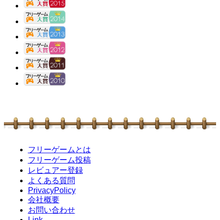
フリーゲームとは
フリーゲーム投稿
レビュアー登録
よくある質問
PrivacyPolicy
会社概要
お問い合わせ
Link