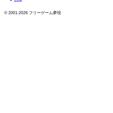
© 2001-
2026
フリーゲーム夢現