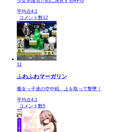
少女を護るために決意するRPG
平均点
4.1
コメント数
12
11
ふわふわマーガリン
魔女っ子達の空中戦。上を取って撃墜！
平均点
4.1
コメント数
5