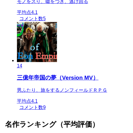
モノをスり、嘘をつき、逃げ回る
平均点
4.1
コメント数
5
14
三億年帝国の夢（Version MV）
男ふたり、旅をするノンフィールドＲＰＧ
平均点
4.1
コメント数
9
名作ランキング（平均評価）