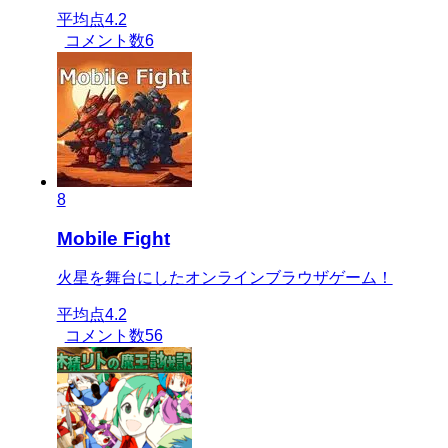
平均点
4.2
コメント数
6
8
Mobile Fight
火星を舞台にしたオンラインブラウザゲーム！
平均点
4.2
コメント数
56