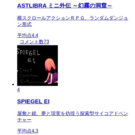
ASTLIBRA ミニ外伝 ～幻霧の洞窟～
横スクロールアクションＲＰＧ、ランダムダンジョ
ン形式
平均点
4.4
コメント数
73
4
SPIEGEL EI
屋敷と鏡、夢と現実を彷徨う探索型サイコアドベン
チャー
平均点
4.3