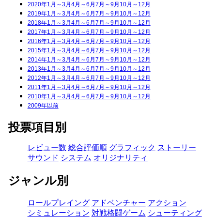
2020年
1月～3月
4月～6月
7月～9月
10月～12月
2019年
1月～3月
4月～6月
7月～9月
10月～12月
2018年
1月～3月
4月～6月
7月～9月
10月～12月
2017年
1月～3月
4月～6月
7月～9月
10月～12月
2016年
1月～3月
4月～6月
7月～9月
10月～12月
2015年
1月～3月
4月～6月
7月～9月
10月～12月
2014年
1月～3月
4月～6月
7月～9月
10月～12月
2013年
1月～3月
4月～6月
7月～9月
10月～12月
2012年
1月～3月
4月～6月
7月～9月
10月～12月
2011年
1月～3月
4月～6月
7月～9月
10月～12月
2010年
1月～3月
4月～6月
7月～9月
10月～12月
2009年以前
投票項目別
レビュー数
総合評価順
グラフィック
ストーリー
サウンド
システム
オリジナリティ
ジャンル別
ロールプレイング
アドベンチャー
アクション
シミュレーション
対戦格闘ゲーム
シューティング