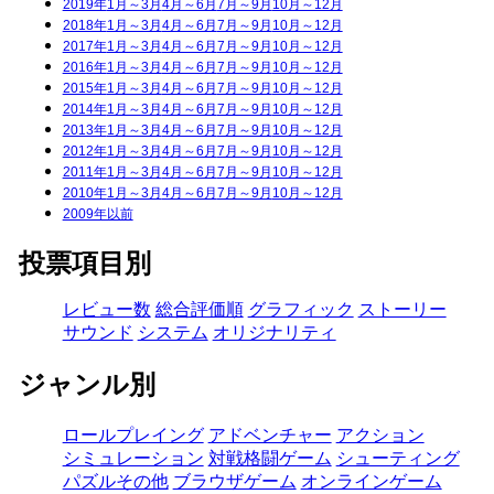
2019年
1月～3月
4月～6月
7月～9月
10月～12月
2018年
1月～3月
4月～6月
7月～9月
10月～12月
2017年
1月～3月
4月～6月
7月～9月
10月～12月
2016年
1月～3月
4月～6月
7月～9月
10月～12月
2015年
1月～3月
4月～6月
7月～9月
10月～12月
2014年
1月～3月
4月～6月
7月～9月
10月～12月
2013年
1月～3月
4月～6月
7月～9月
10月～12月
2012年
1月～3月
4月～6月
7月～9月
10月～12月
2011年
1月～3月
4月～6月
7月～9月
10月～12月
2010年
1月～3月
4月～6月
7月～9月
10月～12月
2009年以前
投票項目別
レビュー数
総合評価順
グラフィック
ストーリー
サウンド
システム
オリジナリティ
ジャンル別
ロールプレイング
アドベンチャー
アクション
シミュレーション
対戦格闘ゲーム
シューティング
パズルその他
ブラウザゲーム
オンラインゲーム