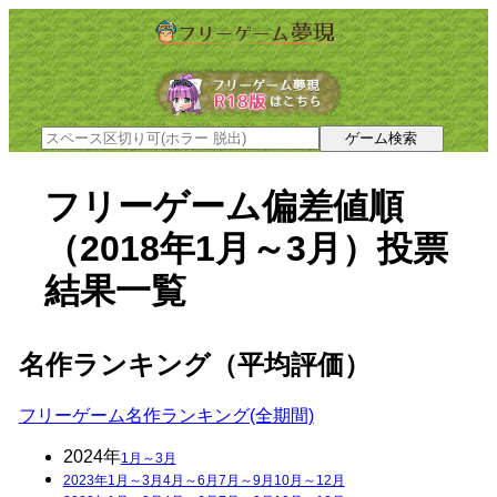
フリーゲーム偏差値順
（2018年1月～3月）投票
結果一覧
名作ランキング（平均評価）
フリーゲーム名作ランキング(全期間)
2024年
1月～3月
2023年
1月～3月
4月～6月
7月～9月
10月～12月