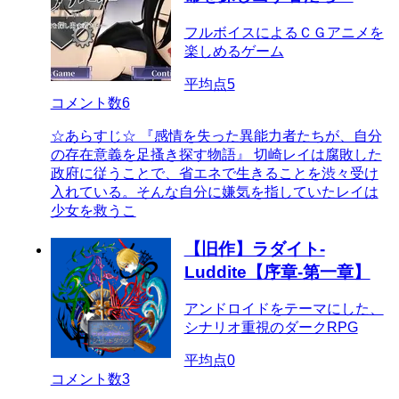
フルボイスによるＣＧアニメを
楽しめるゲーム
平均点
5
コメント数
6
☆あらすじ☆ 『感情を失った異能力者たちが、自分
の存在意義を足搔き探す物語』 切崎レイは腐敗した
政府に従うことで、省エネで生きることを渋々受け
入れている。そんな自分に嫌気を指していたレイは
少女を救うこ
【旧作】ラダイト-
Luddite【序章-第一章】
アンドロイドをテーマにした、
シナリオ重視のダークRPG
平均点
0
コメント数
3