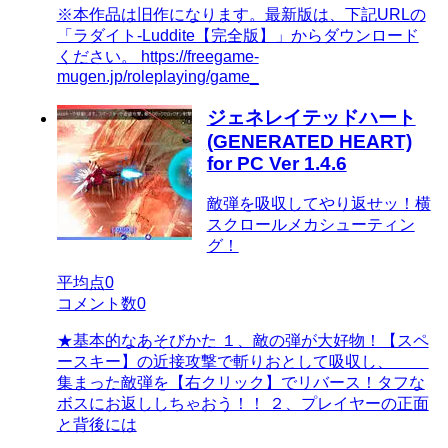
※本作品は旧作になります。最新版は、下記URLの
「ラダイト-Luddite【完全版】」からダウンロード
ください。 https://freegame-
mugen.jp/roleplaying/game_
ジェネレイテッドハート
(GENERATED HEART)
for PC Ver 1.4.6
敵弾を吸収してやり返せッ！横
スクロールメカシューティン
グ！
平均点
0
コメント数
0
★基本的なあそびかた １、敵の弾が大好物！【スペ
ースキー】の近接攻撃で斬りおとして吸収し、
集まった敵弾を【右クリック】でリバース！タフな
ボスにお返ししちゃおう！！ ２、プレイヤーの正面
と背後には