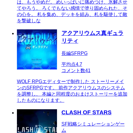
は、もうやめだ。 めいっぱいに痛めつけ、氷解させ
てやろう。 ろくでもない感情で塗り固められた、そ
の心を。 札を集め、デッキを組み、札を駆使して敵
を撃破しな
アクアリウムス真ギュラ
リティ
長編SFRPG
平均点
4.7
コメント数
41
WOLF RPGエディターで制作した ストーリーメイ
ンのSFRPGです。 前作アクアリウムスのシステム
を調整し、 本編と同程度のおまけストーリーを追加
したものになります。
CLASH OF STARS
SF戦略シミュレーションゲー
ム