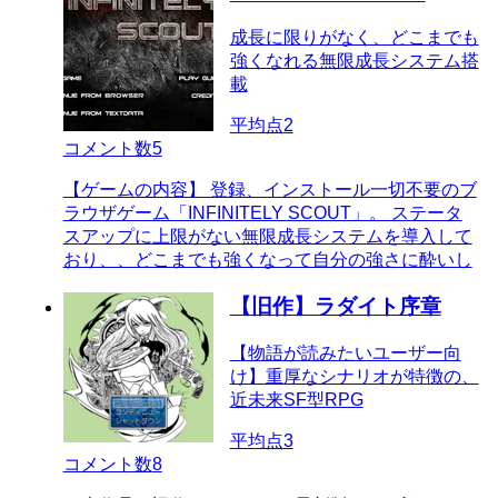
成長に限りがなく、どこまでも
強くなれる無限成長システム搭
載
平均点
2
コメント数
5
【ゲームの内容】 登録、インストール一切不要のブ
ラウザゲーム「INFINITELY SCOUT」。 ステータ
スアップに上限がない無限成長システムを導入して
おり、、どこまでも強くなって自分の強さに酔いし
【旧作】ラダイト序章
【物語が読みたいユーザー向
け】重厚なシナリオが特徴の、
近未来SF型RPG
平均点
3
コメント数
8