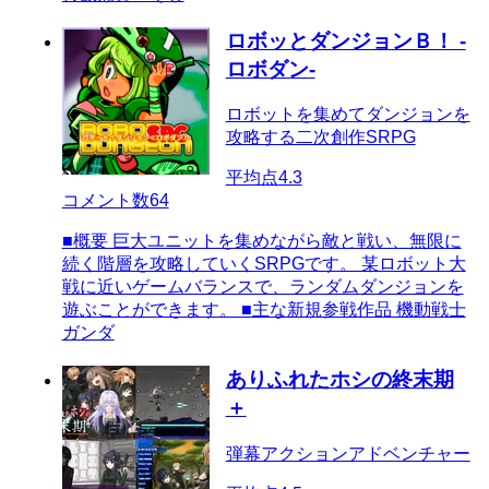
ロボッとダンジョンＢ！ -
ロボダン-
ロボットを集めてダンジョンを
攻略する二次創作SRPG
平均点
4.3
コメント数
64
■概要 巨大ユニットを集めながら敵と戦い、無限に
続く階層を攻略していくSRPGです。 某ロボット大
戦に近いゲームバランスで、ランダムダンジョンを
遊ぶことができます。 ■主な新規参戦作品 機動戦士
ガンダ
ありふれたホシの終末期
＋
弾幕アクションアドベンチャー