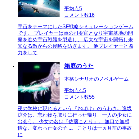
平均点
5
コメント数
16
宇宙をテーマにしたSF戦略シミュレーションゲーム
です。 プレイヤーは軍の司令官となり宇宙基地の開
発を進め宇宙戦艦を製造し、 広大な宇宙を開拓し未
知なる敵からの侵略を防ぎます。 他プレイヤーと協
力をして
箱庭のうた
本格シナリオのノベルゲーム
平均点
4.5
コメント数
55
夜の学校に現れるという『おばけ』のうわさ... 逢坂
涼介は、忘れ物を取りに行った帰り、一人の少女に
出会う。 少女の名は『佐藤ことり』。 無口で無感
情な、変わった女の子...。 ことりは一ヵ月前の事故
に