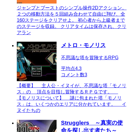
ジャンプとブーストのシンプル操作2Dアクション。
２つの移動方法を５回組み合わせて自由に翔び、全
160ステージをクリアせよ。 初心者から上級者まで
のステージを収録。 クリアタイムは保存され、クリ
アラン
メトロ・モノリス
不思議な塔を冒険するRPG
平均点
4.3
コメント数
3
【概要】 主人公・イヌイが、不思議な塔「モノリ
ス」の 頂点を目指し冒険するＲＰＧです。
【モノリスについて】 謎に包まれた塔「モノリ
ス」は、いくつかのエリアに分かれています。 イ
ヌイたちの
Strugglers ～真実の使
命を探し出す者たち～