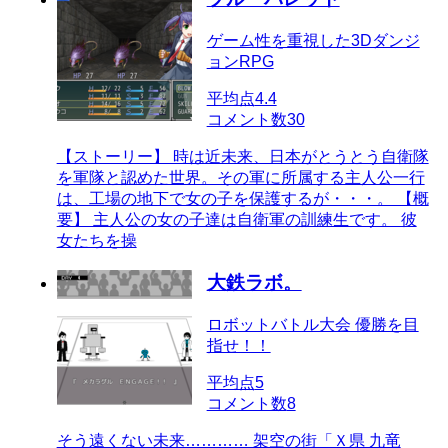
ゲーム性を重視した3Dダンジ
ョンRPG
平均点
4.4
コメント数
30
【ストーリー】 時は近未来、日本がとうとう自衛隊
を軍隊と認めた世界。その軍に所属する主人公一行
は、工場の地下で女の子を保護するが・・・。 【概
要】 主人公の女の子達は自衛軍の訓練生です。 彼
女たちを操
大鉄ラボ。
ロボットバトル大会 優勝を目
指せ！！
平均点
5
コメント数
8
そう遠くない未来………… 架空の街「Ｘ県 九竜