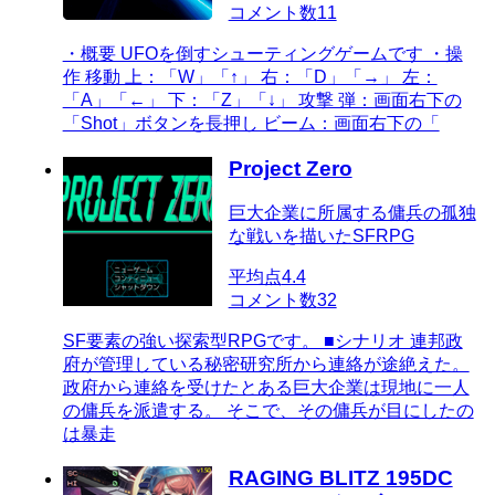
コメント数
11
・概要 UFOを倒すシューティングゲームです ・操
作 移動 上：「W」「↑」 右：「D」「→」 左：
「A」「←」 下：「Z」「↓」 攻撃 弾：画面右下の
「Shot」ボタンを長押し ビーム：画面右下の「
Project Zero
巨大企業に所属する傭兵の孤独
な戦いを描いたSFRPG
平均点
4.4
コメント数
32
SF要素の強い探索型RPGです。 ■シナリオ 連邦政
府が管理している秘密研究所から連絡が途絶えた。
政府から連絡を受けたとある巨大企業は現地に一人
の傭兵を派遣する。 そこで、その傭兵が目にしたの
は暴走
RAGING BLITZ 195DC