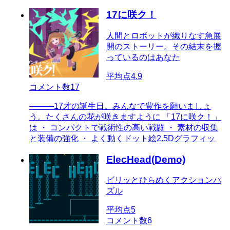
17に咲ク！
人間とロボットが織りなす急展
開のストーリー。その結末を握
っているのはあなた
平均点
4.9
コメント数
17
―――17才の誕生日。みんなで豊作を願いましょ
う。たくさんの花が咲きますように 「17に咲ク！」
は ・ コンパクトで戦術性の高い戦闘 ・ 素材の収集
と装備の強化 ・ よく動くドット絵2.5Dグラフィッ
ElecHead(Demo)
ビリッとひらめくアクションパ
ズル
平均点
5
コメント数
6