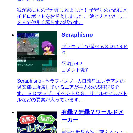
我が家に女の子が産まれました！ 子守りのためにメ
イドロボットをお迎えしました。 娘と夫とわたし、
３人で仲良く暮らすお話です。
Seraphisno
ブラウザ上で遊べる３ＤのＲＰ
Ｇ
平均点
4.2
コメント数
7
Seraphisno - セラフィスノ 人口惑星エレデアスの
保安部に所属しているニアが主人公のSFRPGで
す。 ３Ｄマップ、イベントＣＧ、リアルタイムバト
ルなどの要素が入っています。
有罪？無罪？ワールドメ
ーカー
判決で世界を造り変えるシミュ