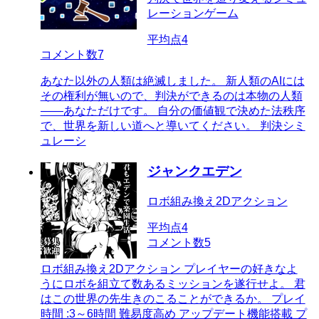
レーションゲーム
平均点
4
コメント数
7
あなた以外の人類は絶滅しました。 新人類のAIには
その権利が無いので、判決ができるのは本物の人類
――あなただけです。 自分の価値観で決めた法秩序
で、世界を新しい道へと導いてください。 判決シミ
ュレーシ
ジャンクエデン
ロボ組み換え2Dアクション
平均点
4
コメント数
5
ロボ組み換え2Dアクション プレイヤーの好きなよ
うにロボを組立て数あるミッションを遂行せよ。 君
はこの世界の先生きのこることができるか。 プレイ
時間 :3～6時間 難易度高め アップデート機能搭載 プ