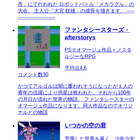
市」にて行われた ロボットバトル「メカラグル」の
大会。 主人公「大宮 鉄雄」の成長を描きます。 -----
------------------------
ファンタシースターズ・
afterstorys
PSⅡオマージュ作品＋ノスタ
ルジーなRPG
平均点
4.6
コメント数
30
かつてアルゴルは闇に覆われそうになったが１人の
青年の活躍により惑星は救われた。それから100年
の月日が流れた世界の物語。 ファンタシースターの
オマージュ作品になります。同人作品なのでオリジ
ナルとの物語
いつかの空の君
荒廃した世界を暴く、少年少女