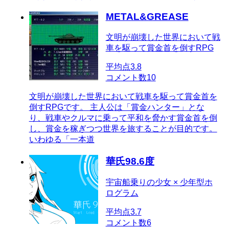
METAL&GREASE
文明が崩壊した世界において戦
車を駆って賞金首を倒すRPG
平均点
3.8
コメント数
10
文明が崩壊した世界において戦車を駆って賞金首を
倒すRPGです。 主人公は「賞金ハンター」とな
り、戦車やクルマに乗って平和を脅かす賞金首を倒
し、賞金を稼ぎつつ世界を旅することが目的です。
いわゆる「一本道
華氏98.6度
宇宙船乗りの少女 × 少年型ホ
ログラム
平均点
3.7
コメント数
6