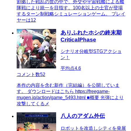
割拠した戦乱の世の中で、外交や宇宙戦艦による艦
隊戦により統一を目指す。100名以上の士官が登場
するターン制戦略シミュレーションゲーム。 プレイ
ヤーは12
ありふれたホシの終末期
CriticalPhase
シナリオ分岐型STGアクショ
ン！
平均点
4.6
コメント数
52
本作の内容を含む新作（完結編）を公開していま
す。 ダウンロードはこちら https://freegame-
mugen.jp/action/game_5493.html ■概要 光弾により
攻撃してくるメ
八人のアダム外伝
ロボットを改造しシティを発展