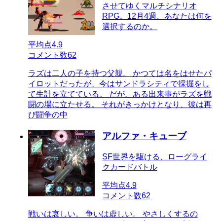
させてゆくマルチシナリオ
RPG。12月4週、あなたは何を
選択するのか。
平均点
4.9
コメント数
62
ラズは二人の子を持つ父親。 かつては名をはせたパ
イロットだったが、今はサンドラシティで採掘をし
て生計を立てている。 だが、ある出来事がラズを戦
闘の場に立たせる。 それがきっかけとなり、彼は再
び闘争の中
アルファ・キューブ
SF世界を駆ける、ローグライ
クカードバトル
平均点
4.9
コメント数
62
戦いは哀しい。 争いは虚しい。 やさしくするの