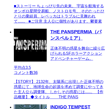
■ストーリー ちょっぴり先の未来。 宇宙を航海する
オンボロ星間交易船、ノストロモ号。 そのたったひ
とりの乗組員、レベッカはトラブルに見舞われ
て......。 ■ご注意 主人公に個性があります。鬱要素
THE PANSPERMIA（パ
ンスペルミア）
正体不明の惑星を舞台に繰り広
げられるSFホラーアクション
アドベンチャーゲーム。
平均点
3.5
コメント数
36
【STORY】 2132年、太陽系に出現した正体不明の
惑星にて、地球生命の起源を求めて調査にやってき
た主人公ら調査隊。 しかしその惑星には......。 【作
品概要】 ◆タイトル THE PANS
INDIGO TEMPEST