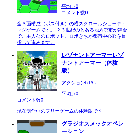
平均点
0
コメント数
0
全３面構成（ボス付き）の横スクロールシューティ
ングゲームです。 ２３世紀のとある地方都市が舞台
で、主人公のロボット、ロボきちが都市中心部を目
指して進みます。
レゾナントアーマーレゾ
ナントアーマー（体験
版）
アクションRPG
平均点
0
コメント数
0
現在制作中のフリーゲームの体験版です。
グラジオスメックオペレ
ーション