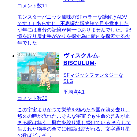
コメント数
11
モンスターパニック風味のSFホラーな謎解きADV
です！ □あらすじ□ 不思議な博物館で目を覚ました
少年には自分の記憶が何一つありませんでした。 記
憶を取り戻す手がかりを探す為に館内を探索する少
年でした
ヴィスクルム-
BISCULUM-
SFマジックファンタジーな
SLG
平均点
4.1
コメント数
30
この宇宙よりかつて栄華を極めた帝国が消え去り、
悠久の時が流れた…そんな宇宙でも生命の営みが止
まる訳は無く、興亡を繰り返し続けている そうして
生まれた物事の全てに物語は紡がれる、文字通り星
の数ほど…そし