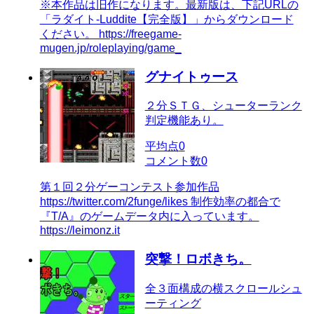
※本作品は旧作になります。最新版は、下記URLの
「ラダイト-Luddite【完全版】」からダウンロード
ください。 https://freegame-
mugen.jp/roleplaying/game_
グナイトゥース
２分ＳＴＧ、シューターランク
判定機能あり。
平均点
0
コメント数
0
第１回２分ゲーコンテスト参加作品
https://twitter.com/2funge/likes 制作効率の都合で
『T/A』のゲームデータ内に入っています。
https://leimonz.it
突撃！ロボきち。
全３面構成の横スクロールシュ
ーティング