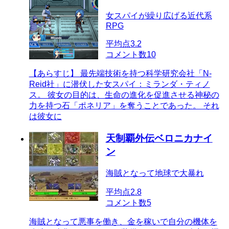
女スパイが繰り広げる近代系
RPG
平均点
3.2
コメント数
10
【あらすじ】 最先端技術を持つ科学研究会社「N-
Reid社」に潜伏した女スパイ：ミランダ・ティノ
ス。 彼女の目的は、生命の進化を促進させる神秘の
力を持つ石「ポネリア」を奪うことであった。 それ
は彼女に
天制覇外伝ベロニカナイ
ン
海賊となって地球で大暴れ
平均点
2.8
コメント数
5
海賊となって悪事を働き、金を稼いで自分の機体を