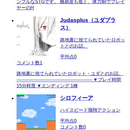
ンプルなSTGです。 難易度も低く、体力制でプレイ
ヤーのH
Judasplus（ユダプラ
ス）
路地裏に捨てられていたロボッ
トとのお話。
平均点
0
コメント数
1
路地裏に捨てられていたロボット・ユダとのお話。
---------------------------------------------------- ▼プレイ時間
15分程度 ▼エンディング 1種
シロフィーア
ハイスピード飛翔アクション
平均点
0
コメント数
0