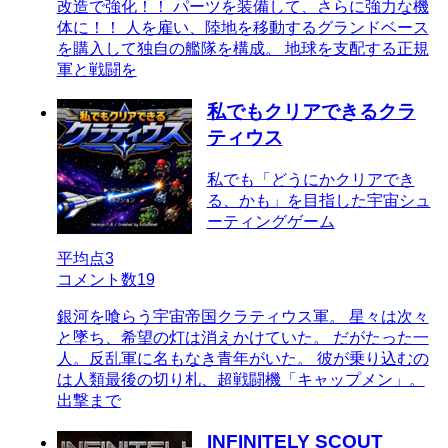
改造で強化！！ パーツを装備して、さらに強力な機
体に！！ 人を雇い、陸地を移動するグランドベース
を購入して独自の艦隊を構成。 地球を支配する正規
軍と戦闘を
私でもクリアできるクラ
ティウス
私でも「どうにかクリアでき
る、かも」を目指した宇宙シュ
ーティングゲーム
平均点
3
コメント数
19
銀河を喰らう宇宙帝国クラティウス軍。 星々は次々
と墜ち、希望の灯は消えかけていた。 だがたった一
人。反乱軍に名もなき青年がいた。 彼が乗り込むの
は人類最後の切り札、超戦闘機「キャップメン」。
出撃まで
INFINITELY SCOUT