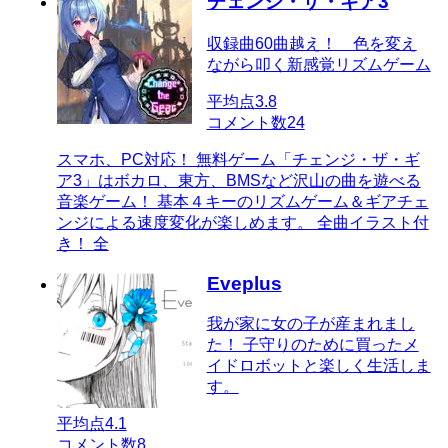
チェンジ・ザ・ギア3
収録曲60曲越え！ 色を変え
ながら叩く新感覚リズムゲーム
平均点
3.8
コメント数
24
スマホ、PC対応！ 無料ゲーム「チェンジ・ザ・ギ
ア3」はボカロ、東方、BMSなど沢山の曲を遊べる
音楽ゲーム！ 基本４キーのリズムゲーム＆ギアチェ
ンジによる速度変化が楽しめます。 全曲イラスト付
き！ 全
Eveplus
我が家に女の子が産まれまし
た！ 子守りのために買ったメ
イドロボットと楽しく生活しま
す。
平均点
4.1
コメント数
8