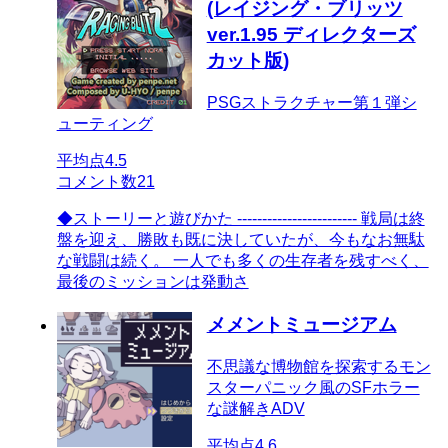
(レイジング・ブリッツ
ver.1.95 ディレクターズ
カット版)
PSGストラクチャー第１弾シ
ューティング
平均点
4.5
コメント数
21
◆ストーリーと遊びかた ------------------------ 戦局は終
盤を迎え、勝敗も既に決していたが、今もなお無駄
な戦闘は続く。 一人でも多くの生存者を残すべく、
最後のミッションは発動さ
メメントミュージアム
不思議な博物館を探索するモン
スターパニック風のSFホラー
な謎解きADV
平均点
4.6