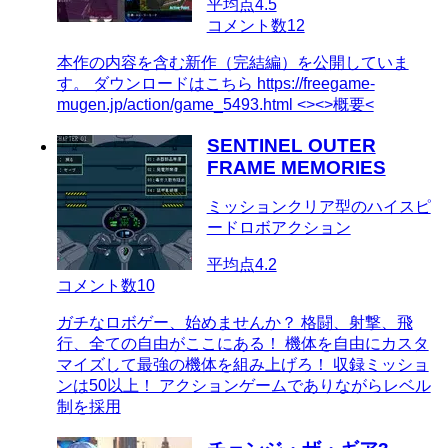
平均点
4.5
コメント数
12
本作の内容を含む新作（完結編）を公開していま
す。 ダウンロードはこちら https://freegame-
mugen.jp/action/game_5493.html <><>概要<
SENTINEL OUTER
FRAME MEMORIES
ミッションクリア型のハイスピ
ードロボアクション
平均点
4.2
コメント数
10
ガチなロボゲー、始めませんか？ 格闘、射撃、飛
行、全ての自由がここにある！ 機体を自由にカスタ
マイズして最強の機体を組み上げろ！ 収録ミッショ
ンは50以上！ アクションゲームでありながらレベル
制を採用