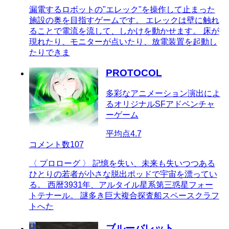
漏電するロボットの"エレック"を操作して止まった
施設の奥を目指すゲームです。 エレックは壁に触れ
ることで電流を流して、しかけを動かせます。 床が
現れたり、モニターが点いたり、放電装置を起動し
たりできま
PROTOCOL
多彩なアニメーション演出によ
るオリジナルSFアドベンチャ
ーゲーム
平均点
4.7
コメント数
107
〈 プロローグ 〉 記憶を失い、未来も失いつつある
ひとりの若者が小さな脱出ポッドで宇宙を漂ってい
る。 西暦3931年、アルタイル星系第三惑星フォー
トテナール。 謎多き巨大複合探査船スペースクラフ
トへた
ブルーバレット