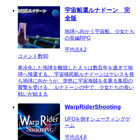
宇宙船還ルナドーン 完
全版
地球へ向かう宇宙船、少女たち
の長編RPG
平均点
4.2
コメント数
90
寒冷化した地球を離脱した人々は数百年を過ぎて地
球へ帰還する。 宇宙移民船ルナドーンはケレスを発
ち地球に向かうが、突然に宇宙海賊を名乗る集団の
襲撃を受ける。 ルナドーンの中で、少女たちの長い
戦いが始まる
WarpRiderShooting
UFOを倒すシューティングゲ
ーム
平均点
4.8