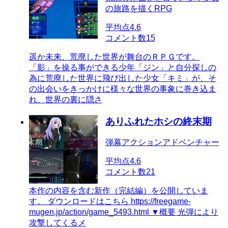
の旅路を描くRPG
平均点
4.6
コメント数
15
遥か未来、荒廃した世界が舞台のＲＰＧです。
「影」を操る事ができる少年「ジン」と自分探しの
為に荒廃した世界に飛び出した少女「キミ」が、そ
の出会いをきっかけに様々な世界の事象に巻き込ま
れ、世界の裏に隠さ
ありふれたホシの終末期
弾幕アクションアドベンチャー
平均点
4.6
コメント数
21
本作の内容を含む新作（完結編）を公開していま
す。 ダウンロードはこちら https://freegame-
mugen.jp/action/game_5493.html ▼概要 光弾により
攻撃してくるメ