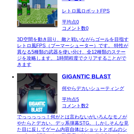
レトロ風ロボットFPS
平均点
0
コメント数
0
3D空間を動き回り、敵と戦いながらゴールを目指す
レトロ風FPS（ブーマーシューター）です。 特性が
異なる5種類の武器を使い分け、全12種類のステー
ジを攻略します。 1時間程度でクリアすることがで
きます
GIGANTIC BLAST
何やらデカいシューティング
平均点
5
コメント数
2
でっっっっっ！何がとは言わないがいろんなモノが
やたらとデカい、デッ系弾幕STG。 しかしそんな見
た目に反してゲーム内容自体はショットとボムのシ