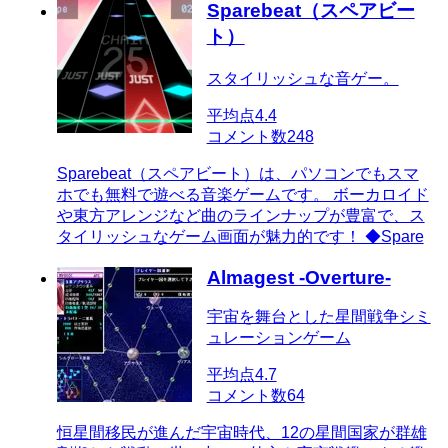
Sparebeat（スペアビー
ト）
スタイリッシュな音ゲー。
平均点
4.4
コメント数
248
Sparebeat（スペアビート）は、パソコンでもスマ
ホでも無料で遊べる音楽ゲームです。 ボーカロイド
や東方アレンジなど曲のラインナップが豊富で、ス
タイリッシュなゲーム画面が魅力的です！ ◆Spare
Almagest -Overture-
宇宙を舞台とした星間戦争シミ
ュレーションゲーム
平均点
4.7
コメント数
64
恒星間移民が進んだ宇宙時代、12の星間国家が群雄