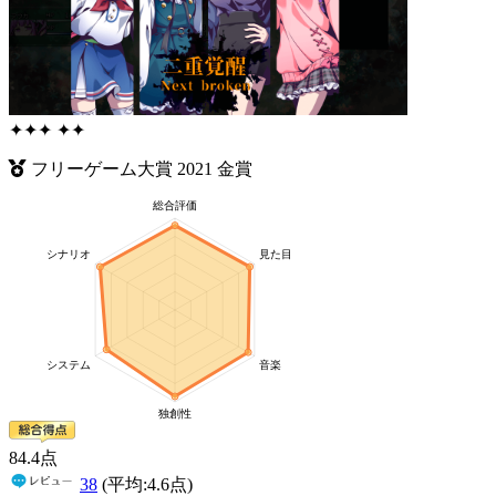
✦
✦
✦
✦
✦
フリーゲーム大賞
2021
金賞
84
.4
点
38
(平均:
4.6
点)