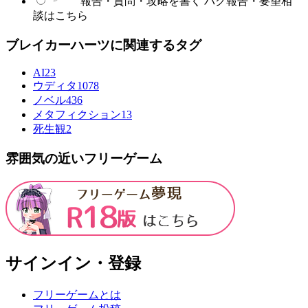
報告・質問・攻略を書く
バグ報告・要望相
談はこちら
ブレイカーハーツに関連するタグ
AI
23
ウディタ
1078
ノベル
436
メタフィクション
13
死生観
2
雰囲気の近いフリーゲーム
サインイン・登録
フリーゲームとは