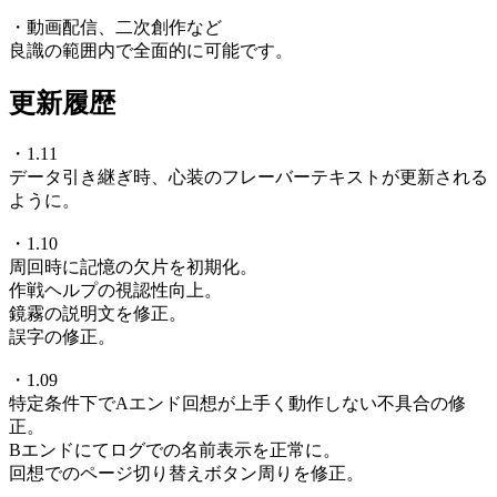
・動画配信、二次創作など
良識の範囲内で全面的に可能です。
更新履歴
・1.11
データ引き継ぎ時、心装のフレーバーテキストが更新される
ように。
・1.10
周回時に記憶の欠片を初期化。
作戦ヘルプの視認性向上。
鏡霧の説明文を修正。
誤字の修正。
・1.09
特定条件下でAエンド回想が上手く動作しない不具合の修
正。
Bエンドにてログでの名前表示を正常に。
回想でのページ切り替えボタン周りを修正。