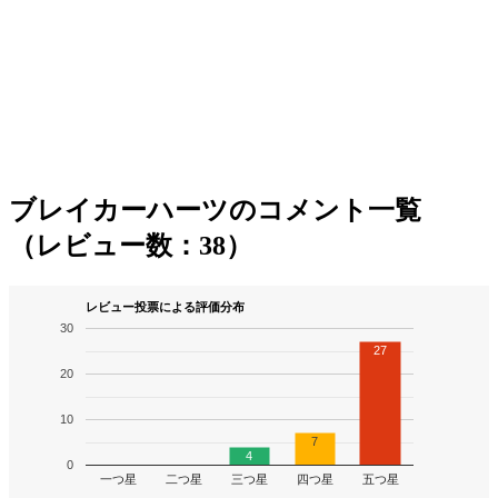
ブレイカーハーツのコメント一覧
（レビュー数：38）
レビュー投票による評価分布
30
27
20
10
7
4
0
一つ星
二つ星
三つ星
四つ星
五つ星