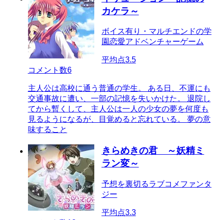
カケラ～
ボイス有り・マルチエンドの学
園恋愛アドベンチャーゲーム
平均点
3.5
コメント数
6
主人公は高校に通う普通の学生。 ある日、不運にも
交通事故に遭い、一部の記憶を失いかけた。 退院し
てから暫くして、主人公は一人の少女の夢を何度も
見るようになるが、目覚めると忘れている。 夢の意
味すること
きらめきの君 ～妖精ミ
ラン変～
予想を裏切るラブコメファンタ
ジー
平均点
3.3