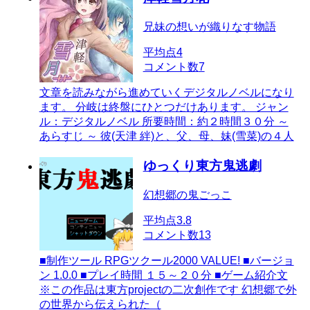
兄妹の想いが織りなす物語
平均点
4
コメント数
7
文章を読みながら進めていくデジタルノベルになり
ます。 分岐は終盤にひとつだけあります。 ジャン
ル：デジタルノベル 所要時間：約２時間３０分 ～
あらすじ ～ 彼(天津 絆)と、父、母、妹(雪菜)の４人
ゆっくり東方鬼逃劇
幻想郷の鬼ごっこ
平均点
3.8
コメント数
13
■制作ツール RPGツクール2000 VALUE! ■バージョ
ン 1.0.0 ■プレイ時間 １５～２０分 ■ゲーム紹介文
※この作品は東方projectの二次創作です 幻想郷で外
の世界から伝えられた（