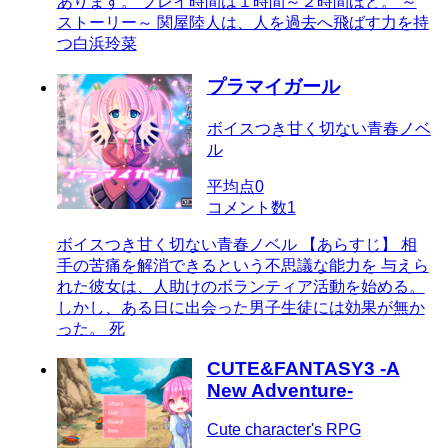
あります。 プレイ時間は１時間～２時間ほど。 ～
ストーリー～ 関屋陸人は、人を過去へ飛ばす力を持
つ白浜玲菜
プラマイガール
ボイスつき甘く切ない青春ノベ
ル
平均点
0
コメント数
1
ボイスつき甘く切ない青春ノベル 【あらすじ】 相
手の苦痛を解消できるという不思議な能力を 与えら
れた彼女は、人助けのボランティア活動を始める。
しかし、ある日に出会った男子生徒には効果が無か
った。 死
CUTE&FANTASY3 -A
New Adventure-
Cute character's RPG