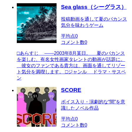
Sea glass（シーグラス）
投稿動画を通して夏のバカンス
気分を味わうゲーム
平均点
0
コメント数
0
□あらすじ ――2003年8月某日。 夏のバカンス
を楽しむ、有名女性画家タレントの動画が話題に。
彼女のファンである貴方は、画面を通してリゾー
ト気分を満喫します。 □ジャンル ドラマ・サスペ
ン
SCORE
ボイス入り・演劇的な“間”を意
識したノベル作品
平均点
0
コメント数
0