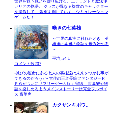
世界を救う戦いを繰り広げる、王子ロンドと魔法使
いリアの物語。 クラスが異なる複数のキャラクター
を操作して、 敵軍を倒していく、シミュレーション
ゲームだ！
嘆きの七英雄
～世界の真実に触れたとき 英
雄達は本当の物語を歩み始める
～
平均点
4.1
コメント数
237
-滅びの運命にある七人の英雄達は未来をつかむ事が
できるのだろうか- 大作の王道長編ファンタジーＲ
ＰＧがついに『フリーゲーム版』完結！ 世界観や物
語を楽しめるようメインストーリーは完全フルボイ
ス 豪華声
カクサンキボウ。