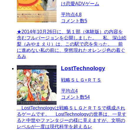
け恋愛ADVゲーム
平均点
4.8
コメント数
5
★2014年10月26日に、第１部（体験版）の内容を
含むフルバージョンを公開しました。 私、深山絵
梨（みやま えり）は、この駅で恋を失った。 前
に進めない私の前に、突然現れたオレンジ色の着ぐ
るみ
LostTechnology
戦略ＳＬＧ+ＲＴＳ
平均点
4
コメント数
54
LostTechnologyは戦略ＳＬＧとＲＴＳで構成され
るゲームです。 LostTechnologyの世界は、一見す
ると中世やファンタジーの様に見えますが、文明の
レベルが一度は現代科学を超えるレ