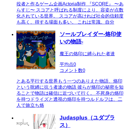
役者と作るゲーム企画Actoria制作 『SCORE』 〜あ
らすじ〜 スコアと呼ばれる制度により、容姿が点数
化されている世界。 スコアが高ければ社会的信頼度
も高く、得する場面も多い。 これは常識。自分
ソールブレイダー‐烙印使
いの物語‐
魔王の烙印に縛られた者達
平均点
0
コメント数
0
とある平行する世界もう一つのありえた物語、烙印
という呪縛に抗う者達の物語 彼らが烙印の秘密を知
ることで物語は確信に近づいて行く。 不死身の烙印
を持つドライズと透視の烙印を持つルドルフは、二
人で旅立ち烙
Judasplus（ユダプラ
ス）