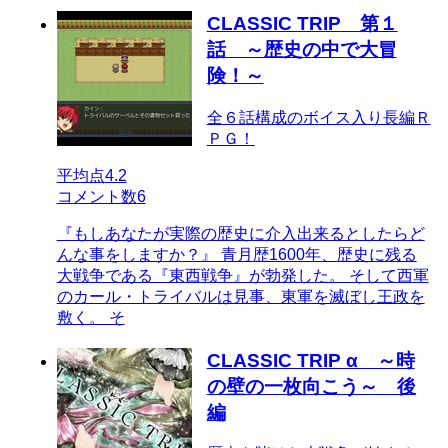
CLASSIC TRIP 第１
話 ～歴史の中で大冒
険！～
全６話構成のボイス入り長編Ｒ
ＰＧ！
平均点
4.2
コメント数
6
『もしあなたが実際の歴史に介入出来るとしたらど
んな事をしますか？』 青月歴1600年、歴史に残る
大戦争である『東西戦争』が勃発した。 そして西軍
のカール・トライバルは見事、東軍を滅ぼし王政を
敷く。 そ
CLASSIC TRIP α ～時
の壁の一枚向こう～ 後
編