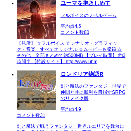
ユーマを抱きしめて
フルボイスのノベルゲーム
平均点
4.5
コメント数
80
【見所】 ☆フルボイス ☆シナリオ・グラフィッ
ク・音楽 すべてオリジナル ☆ムービーも収録 ☆
その他、全部まとめて約500MB 【プレイ時間】 約3
時間半 【特設サイト】 http://www.uhm
ロンドリア物語R
剣と魔法のファンタジー世界で
仲間と共に勝利を目指すSRPG
のリメイク版
平均点
4.9
コメント数
31
剣と魔法で戦うファンタジー世界ルエリアを舞台に