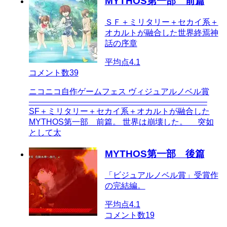
MYTHOS第一部 前篇
ＳＦ＋ミリタリー＋セカイ系＋
オカルトが融合した世界終焉神
話の序章
平均点
4.1
コメント数
39
ニコニコ自作ゲームフェス ヴィジュアルノベル賞
――――――――――――――――――――――
SF＋ミリタリー＋セカイ系＋オカルトが融合した
MYTHOS第一部 前篇。 世界は崩壊した。 突如
として太
MYTHOS第一部 後篇
「ビジュアルノベル賞」受賞作
の完結編。
平均点
4.1
コメント数
19