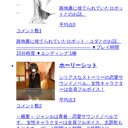
路地裏に捨てられていたロボッ
トとのお話。
平均点
0
コメント数
1
路地裏に捨てられていたロボット・ユダとのお話。
---------------------------------------------------- ▼プレイ時間
15分程度 ▼エンディング 1種
ホーリーシット
シリアスなストーリーの恋愛サ
ウンドノベル。女性キャラクタ
ーは全員フルボイス！
平均点
3
コメント数
2
～概要～ ジャンルは青春・恋愛サウンドノベルで
す。 女性キャラクターは全員フルボイス。主題歌も