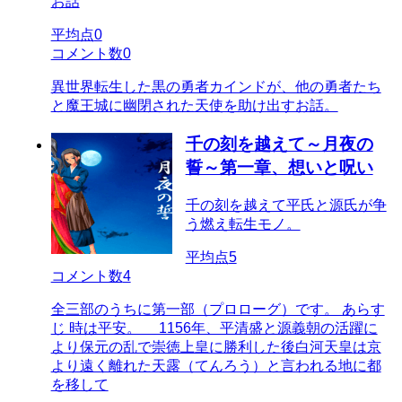
お話
平均点
0
コメント数
0
異世界転生した黒の勇者カインドが、他の勇者たち
と魔王城に幽閉された天使を助け出すお話。
千の刻を越えて～月夜の
誓～第一章、想いと呪い
千の刻を越えて平氏と源氏が争
う燃え転生モノ。
平均点
5
コメント数
4
全三部のうちに第一部（プロローグ）です。 あらす
じ 時は平安。 1156年、平清盛と源義朝の活躍に
より保元の乱で崇徳上皇に勝利した後白河天皇は京
より遠く離れた天露（てんろう）と言われる地に都
を移して