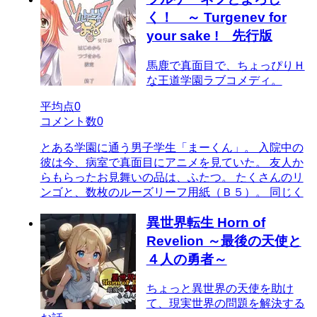
く！ ～ Turgenev for
your sake ! 先行版
馬鹿で真面目で、ちょっぴりＨ
な王道学園ラブコメディ。
平均点
0
コメント数
0
とある学園に通う男子学生「まーくん」。 入院中の
彼は今、病室で真面目にアニメを見ていた。 友人か
らもらったお見舞いの品は、ふたつ。 たくさんのリ
ンゴと、数枚のルーズリーフ用紙（Ｂ５）。 同じく
異世界転生 Horn of
Revelion ～最後の天使と
４人の勇者～
ちょっと異世界の天使を助け
て、現実世界の問題を解決する