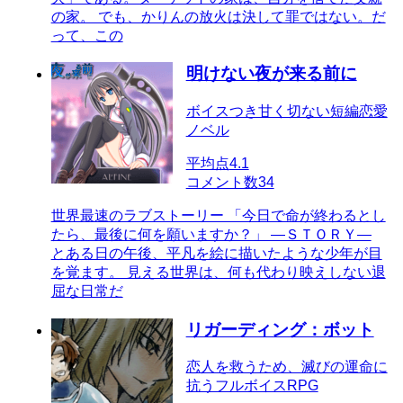
の家。 でも、かりんの放火は決して罪ではない。だ
って、この
明けない夜が来る前に
ボイスつき甘く切ない短編恋愛
ノベル
平均点
4.1
コメント数
34
世界最速のラブストーリー 「今日で命が終わるとし
たら、最後に何を願いますか？」 ―ＳＴＯＲＹ―
とある日の午後、平凡を絵に描いたような少年が目
を覚ます。 見える世界は、何も代わり映えしない退
屈な日常だ
リガーディング：ボット
恋人を救うため、滅びの運命に
抗うフルボイスRPG