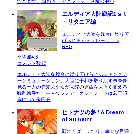
できます。 謎解き、アクション、迷路の中か
エルディア大陸戦記1ｓｔ
～リタニア編
エルディア大陸を舞台に繰り広
げられるシミュレーション
RPG
平均点
4.6
コメント数
12
エルディア大陸を舞台に繰り広げられるファンタジ
ーシミュレーション。大陸に平和を取り戻す事を夢
見る一人の赤髪の少女が大陸の運命を大きく変える
戦乱絵巻だ。主人公レミア＝カシュノートは若干17
歳にして帝国第
ヒトナツの夢 / A Dream
of Summer
願わくば、ふたりに幸せな目覚