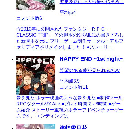
歴史を賭けた大戦争が始まる！
平均点
4
コメント数
6
☆2010年に公開されたファンタジーＲＰＧ・
CLASSIC TRIP。 その脚本のK.KAIL氏の書き下ろし
た新脚本を元に フリーゲーム制作サークル・アルフ
ァリディアがリメイクしました！ ●ストーリー
HAPPY END ~1st night~
希望のある夢が見られるADV
平均点
3.9
コメント数
11
夢を見た ホラー映画のような夢を見た ■制作ツール
RPGツクールVX Ace ■プレイ時間 2～3時間 ■ゲー
ム紹介 ストーリー重視のホラーアドベンチャーゲー
ムです。 エンディングは
津軽雪月花