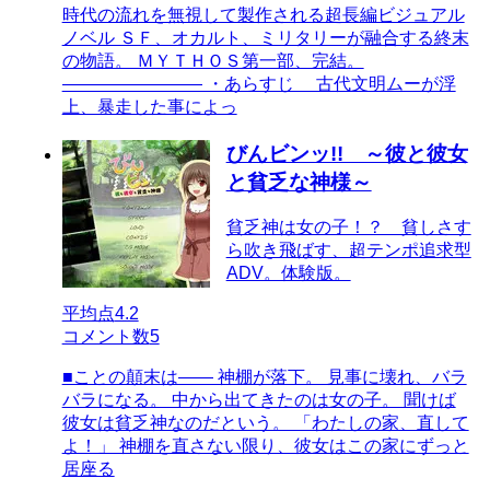
時代の流れを無視して製作される超長編ビジュアル
ノベル ＳＦ、オカルト、ミリタリーが融合する終末
の物語。 ＭＹＴＨＯＳ第一部、完結。
―――――――― ・あらすじ 古代文明ムーが浮
上、暴走した事によっ
びんビンッ!! ～彼と彼女
と貧乏な神様～
貧乏神は女の子！？ 貧しさす
ら吹き飛ばす、超テンポ追求型
ADV。体験版。
平均点
4.2
コメント数
5
■ことの顛末は―― 神棚が落下。 見事に壊れ、バラ
バラになる。 中から出てきたのは女の子。 聞けば
彼女は貧乏神なのだという。 「わたしの家、直して
よ！」 神棚を直さない限り、彼女はこの家にずっと
居座る