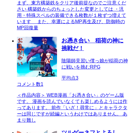
まず、東方構築鉄をクリア後前提なのでご注意くだ
さい 構築鉄からのちょっとした変更としては ・汎
用・特殊スペルの装備できる枚数が１枚ずつ増えて
います また、幸運によるMP再生及び、防御時の
MP回復量
お憑き合い 稲荷の神に
挑戦だ！
陰陽師見習い僕っ娘が稲荷の神
に戦いを挑むRPG
平均点
3
コメント数
1
＜作品内容＞ WEB漫画「お憑き合い」のゲーム版
です。 漫画を読んでいなくても楽しめるようには作
ってあります。 前作「いざ！尋常に」とキャラクタ
ーは同じですが続編というわけではありません。 あ
まり難し
ツルゲーネフとよろし