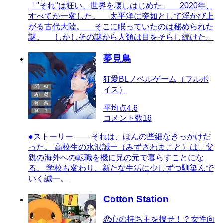
「"それ"は狂い、世界を壊しはじめた」 2020年、
すべてが一変した。 太平洋に突如として浮かび上
がる古代大陸。 そこに眠っていたのは秘められた
謎。 しかしその謎から人類は目をそらし続けた。
夢見鳥
狂愛BLノベルゲーム（フルボ
イス）
平均点
4.6
コメント数
16
●ストーリー ――それは、ほんの些細なきっかけだ
った。 高校生の水沢誠一（みずさわまこと）は、父
親の海外への転職を機に兄の元で暮らすことにな
る。 学校も変わり、新たな生活に少しずつ馴染んで
いく誠一。
Cotton Station
恋心の持ち主を捜せ！？女性向