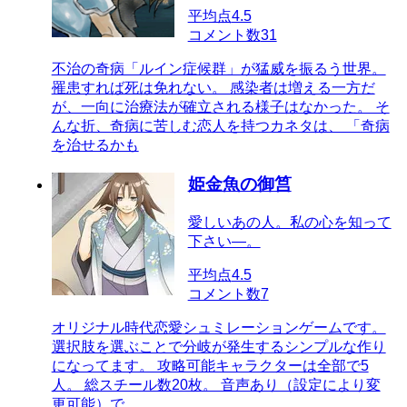
平均点
4.5
コメント数
31
不治の奇病「ルイン症候群」が猛威を振るう世界。
罹患すれば死は免れない。 感染者は増える一方だ
が、一向に治療法が確立される様子はなかった。 そ
んな折、奇病に苦しむ恋人を持つカネタは、 「奇病
を治せるかも
姫金魚の御筥
愛しいあの人。私の心を知って
下さい―。
平均点
4.5
コメント数
7
オリジナル時代恋愛シュミレーションゲームです。
選択肢を選ぶことで分岐が発生するシンプルな作り
になってます。 攻略可能キャラクターは全部で5
人。 総スチール数20枚。 音声あり（設定により変
更可能）で