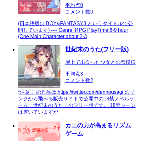
平均点
0
コメント数
0
(日本語版は BOY&FANTASY3 というタイトルで公
開しています) ---- Genre: RPG PlayTime:6-9 hour
(One Main Character about 2-3
世紀末のうた(フリー版)
屋上で出会った少女との恋模様
平均点
3
コメント数
2
*注意 この作品は https://twitter.com/dennousagi のリ
ンクから飛べる販売サイトで公開中の18禁ノベルゲ
ーム「世紀末のうた」のフリー版です。 18禁シーン
は省いていますが
カニの力が高まるリズム
ゲーム