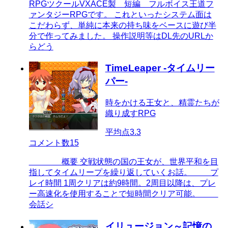
RPGツクールVXACE製 短編 フルボイス王道フ
ァンタジーRPGです。 これといったシステム面は
こだわらず、単純に本来の持ち味をベースに遊び半
分で作ってみました。 操作説明等はDL先のURLか
らどう
TimeLeaper -タイムリー
パー-
時をかける王女と、精霊たちが
織り成すRPG
平均点
3.3
コメント数
15
概要 交戦状態の国の王女が、世界平和を目
指してタイムリープを繰り返していくお話。 プ
レイ時間 1周クリアは約9時間。2周目以降は、プレ
ー高速化を使用することで短時間クリア可能。
会話シ
イリュージョン～記憶の