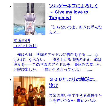
ツルゲーネフによろしく
～ Give my love to
Turgenev!
「知らないわよ、好きに呼んだ
ら？」
平均点
4.5
コメント数
14
俺は今日、学園のアイドルに告白をする......しな
ければ、ならない。 湧き上がる情熱のまま、俺は
彼女を――この学園のアイドルを、昼休みの屋上へ
と呼び出した。 「俺と付き合ってくれ」 「.....
３００年ぶりの地球に、
泣け
希望の無い星で生きる高校生た
ちを描いたSF・青春ノベル