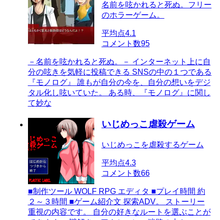
名前を呟かれると死ぬ。フリー
のホラーゲーム。
平均点
4.1
コメント数
95
－名前を呟かれると死ぬ。－ インターネット上に自
分の呟きを気軽に投稿できる SNSの中の１つである
『モノログ』 誰もが自分の今を、自分の想いをデジ
タル化し呟いていた。 ある時、『モノログ』に関し
て妙な
いじめっこ虐殺ゲーム
いじめっこを虐殺するゲーム
平均点
4.3
コメント数
66
■制作ツール WOLF RPG エディタ ■プレイ時間 約
２～３時間 ■ゲーム紹介文 探索ADV。 ストーリー
重視の内容です。 自分の好きなルートを選ぶことが