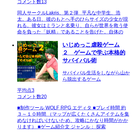
コメント数
13
同人サークルLakris、第２弾 平凡な中学生、浩
太。ある日、彼のもとへ手のひらサイズの少女が現
れる。彼女はミランと名乗り、自らが世界を救う使
命を負った「妖精」であることを告げた。自体の
いじめっこ虐殺ゲーム
２ ゲームで学ぶ本格的
サバイバル術
サバイバル生活をしながら山か
ら脱出するゲーム
平均点
3
コメント数
20
■制作ツール WOLF RPG エディタ ■プレイ時間 約
３～１０時間 （マップが広くたくさんアイテムを集
めなければいけないため、攻略にかなり時間がかか
ります） ■ゲーム紹介文 ジャンル： 探索