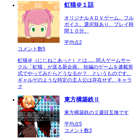
虹猫＠１話
オリジナルＡＤＶゲーム。フル
ボイス。選択肢あり。プレイ時
間１０分。
平均点
2
コメント数
5
虹猫＠（にじねこあっと）とは...... 同人ゲームサー
クル「虹猫」が送る新企画。 短編のゲームを連載形
式でやってみたらどうなるか？ というものです。
ギャルゲのような特定の主人公は存在せず、キャラ
ク
東方構築鉄Ⅱ
東方構築鉄の２週目互換です
平均点
5
コメント数
3