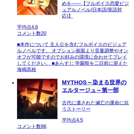
めを――【フルボイス恋愛ビジ
ュアルノベル(日本語/英語対
応)】
平均点
4.6
コメント数
20
■本作について 主人公を含むフルボイスのビジュア
ルノベルです。 オプション画面より音量調整やオン
オフが可能ですのでお好みの環境に合わせてプレイ
してください。 ■あらすじ 学園祭を二日前に迎えた
海鳴高校
MYTHOS～染まる世界の
エルタージュ～第一部
古代に遺された滅亡の運命に抗
うストーリー
平均点
4.5
コメント数
86