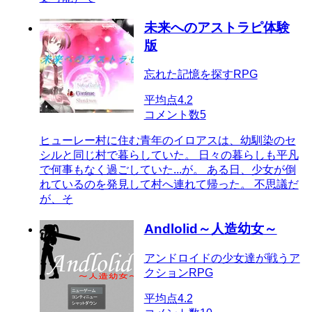
未来へのアストラピ体験
版
忘れた記憶を探すRPG
平均点
4.2
コメント数
5
ヒューレー村に住む青年のイロアスは、幼馴染のセ
シルと同じ村で暮らしていた。 日々の暮らしも平凡
で何事もなく過ごしていた...が。 ある日、少女が倒
れているのを発見して村へ連れて帰った。 不思議だ
が、そ
Andlolid～人造幼女～
アンドロイドの少女達が戦うア
クションRPG
平均点
4.2