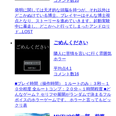
コメント数
10
発明に関しては天才的な頭脳を持つが、それ以外は
どこかぬけている博士。プレイヤーはそんな博士視
点となり、ストーリーを進めていきます。起動実験
中に暴走し、どこかへと行ってしまったアンドロリ
ド...LOST
ごめんください
隣人に苦情を言いに行く雰囲気
ホラー
平均点
4.1
コメント数
16
■プレイ時間（操作時間） １ルートのみ：３秒～１
０分程度 全ルートコンプ：２０分～１時間程度 ■ど
んなゲーム？ セリフや展開がランダムで決まるフル
ボイスのホラーゲームです。 ホラーと言ってもビッ
クリ表