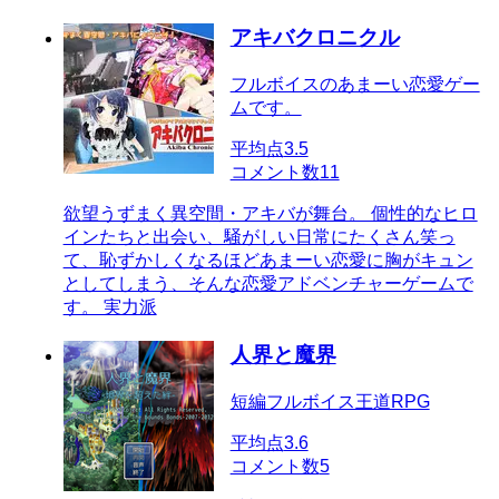
アキバクロニクル
フルボイスのあまーい恋愛ゲー
ムです。
平均点
3.5
コメント数
11
欲望うずまく異空間・アキバが舞台。 個性的なヒロ
インたちと出会い、騒がしい日常にたくさん笑っ
て、恥ずかしくなるほどあまーい恋愛に胸がキュン
としてしまう、そんな恋愛アドベンチャーゲームで
す。 実力派
人界と魔界
短編フルボイス王道RPG
平均点
3.6
コメント数
5