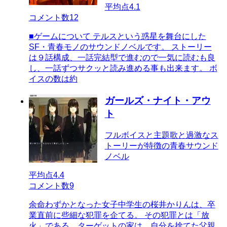
平均点
4.1
コメント数
12
■ゲームについて テルスという惑星を舞台にした
SF・青春モノのサウンドノベルです。 ストーリー
は９話構成、一話完結型で進むので一気に読むも良
し、一話ずつサクッと読み進める事も出来ます。 ボ
イスの数は約
ガールズ・ナイト・アウ
ト
フルボイスと主題歌と過激なス
トーリーが特徴の青春サウンド
ノベル
平均点
4.4
コメント数
9
余命わずかとなった女子中学生の桜井かりんは、卒
業直前に些細な犯罪を企てる。 その犯罪とは「放
火」である。ターゲットの家は、自分を捨てた父親