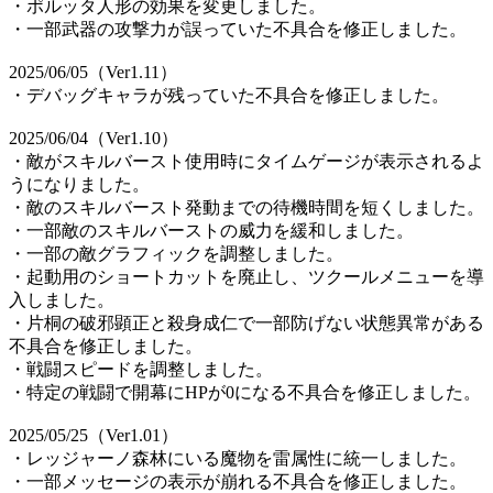
・ポルッタ人形の効果を変更しました。
・一部武器の攻撃力が誤っていた不具合を修正しました。
2025/06/05（Ver1.11）
・デバッグキャラが残っていた不具合を修正しました。
2025/06/04（Ver1.10）
・敵がスキルバースト使用時にタイムゲージが表示されるよ
うになりました。
・敵のスキルバースト発動までの待機時間を短くしました。
・一部敵のスキルバーストの威力を緩和しました。
・一部の敵グラフィックを調整しました。
・起動用のショートカットを廃止し、ツクールメニューを導
入しました。
・片桐の破邪顕正と殺身成仁で一部防げない状態異常がある
不具合を修正しました。
・戦闘スピードを調整しました。
・特定の戦闘で開幕にHPが0になる不具合を修正しました。
2025/05/25（Ver1.01）
・レッジャーノ森林にいる魔物を雷属性に統一しました。
・一部メッセージの表示が崩れる不具合を修正しました。