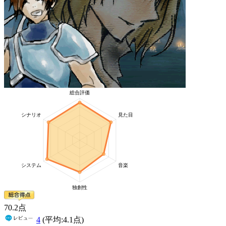
70
.2
点
4
(平均:
4.1
点)