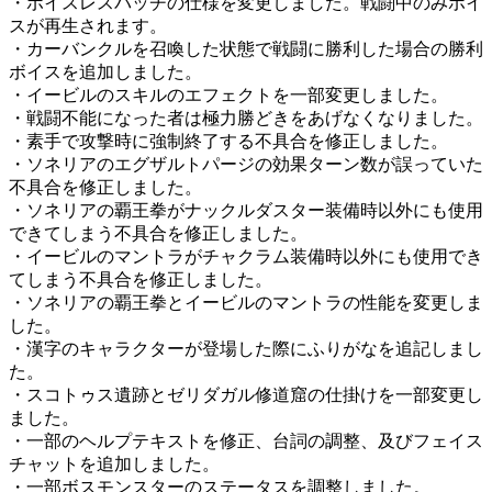
・ボイスレスパッチの仕様を変更しました。戦闘中のみボイ
スが再生されます。
・カーバンクルを召喚した状態で戦闘に勝利した場合の勝利
ボイスを追加しました。
・イービルのスキルのエフェクトを一部変更しました。
・戦闘不能になった者は極力勝どきをあげなくなりました。
・素手で攻撃時に強制終了する不具合を修正しました。
・ソネリアのエグザルトパージの効果ターン数が誤っていた
不具合を修正しました。
・ソネリアの覇王拳がナックルダスター装備時以外にも使用
できてしまう不具合を修正しました。
・イービルのマントラがチャクラム装備時以外にも使用でき
てしまう不具合を修正しました。
・ソネリアの覇王拳とイービルのマントラの性能を変更しま
した。
・漢字のキャラクターが登場した際にふりがなを追記しまし
た。
・スコトゥス遺跡とゼリダガル修道窟の仕掛けを一部変更し
ました。
・一部のヘルプテキストを修正、台詞の調整、及びフェイス
チャットを追加しました。
・一部ボスモンスターのステータスを調整しました。