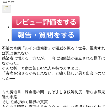
不治の奇病「ルイン症候群」が猛威を振るう世界。罹患すれ
ば死は免れない。
感染者は増える一方だが、一向に治療法が確立される様子は
なかった。
そんな折、奇病に苦しむ恋人を持つカネタは、
「奇病を治せるかもしれない」と嘯く怪しい男と出会うのだ
った──
古の魔道書、錬金術の闇、おぞましき奴婢制度、罪なき孤児
達の末路、
そして滅びゆく世界の真実……
あらゆる問題に直面するカネタは、厳しい選択を強いられて