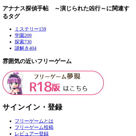
アナナス探偵手帖 ～演じられた凶行～に関連す
るタグ
ミステリー
159
学園
209
探索
730
謎解き
404
雰囲気の近いフリーゲーム
サインイン・登録
フリーゲームとは
フリーゲーム投稿
レビュアー登録