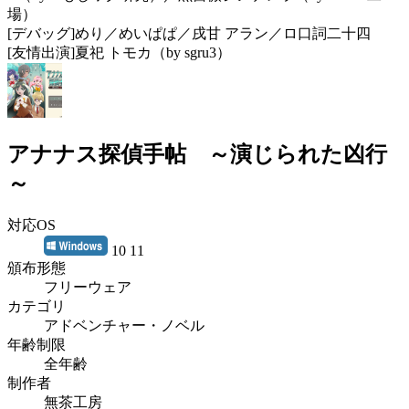
場）
[デバッグ]めり／めいぱぱ／戌甘 アラン／ロ口詞二十四
[友情出演]夏祀 トモカ（by sgru3）
アナナス探偵手帖 ～演じられた凶行
～
対応OS
10 11
頒布形態
フリーウェア
カテゴリ
アドベンチャー・ノベル
年齢制限
全年齢
制作者
無茶工房