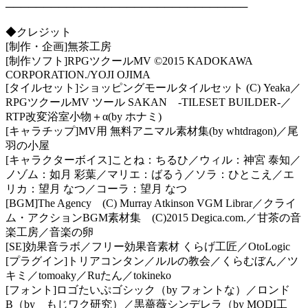
────────────────────────────────
◆クレジット
[制作・企画]無茶工房
[制作ソフト]RPGツクールMV ©2015 KADOKAWA
CORPORATION./YOJI OJIMA
[タイルセット]ショッピングモールタイルセット (C) Yeaka／
RPGツクールMV ツール SAKAN -TILESET BUILDER-／
RTP改変浴室小物＋α(by ホナミ)
[キャラチップ]MV用 無料アニマル素材集(by whtdragon)／尾
羽の小屋
[キャラクターボイス]ことね：ちるひ／ウィル：神宮 泰知／
ノゾム：如月 彩葉／マリエ：ばるう／ソラ：ひとこえ／エ
リカ：望月 なつ／コーラ：望月 なつ
[BGM]The Agency (C) Murray Atkinson VGM Librar／クライ
ム・アクションBGM素材集 (C)2015 Degica.com.／甘茶の音
楽工房／音楽の卵
[SE]効果音ラボ／フリー効果音素材 くらげ工匠／OtoLogic
[プラグイン]トリアコンタン／ルルの教会／くらむぼん／ツ
キミ／tomoaky／Ruたん／tokineko
[フォント]ロゴたいぷゴシック（by フォントな）／ロンド
B（by もじワク研究）／黒薔薇シンデレラ（by MODI工