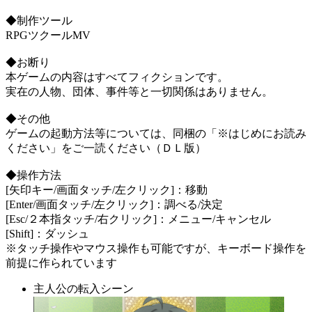
◆制作ツール
RPGツクールMV
◆お断り
本ゲームの内容はすべてフィクションです。
実在の人物、団体、事件等と一切関係はありません。
◆その他
ゲームの起動方法等については、同梱の「※はじめにお読み
ください」をご一読ください（ＤＬ版）
◆操作方法
[矢印キー/画面タッチ/左クリック]：移動
[Enter/画面タッチ/左クリック]：調べる/決定
[Esc/２本指タッチ/右クリック]：メニュー/キャンセル
[Shift]：ダッシュ
※タッチ操作やマウス操作も可能ですが、キーボード操作を
前提に作られています
主人公の転入シーン