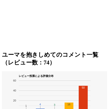
ユーマを抱きしめてのコメント一覧
（レビュー数：74）
レビュー投票による評価分布
60
50
40
20
4
4
16
3
3
1
1