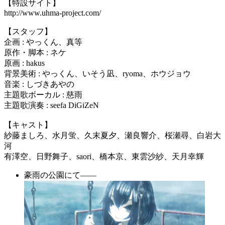
【特設サイト】
http://www.uhma-project.com/
【スタッフ】
企画 : やっくん、真等
原作・脚本 : ネケ
原画 : hakus
背景美術 : やっくん、いそう凪、ryoma、ホウジョウ
音楽 : しづきあやの
主題歌ボーカル : 慈雨
主題歌演奏 : seefa DiGiZeN
【キャスト】
紗藤ましろ、水月蛍、久末夏夕、瀬良響介、桜瀬尋、白岩大
河
有澤空、日野舞子、saori、橋本京、東雲沙紗、天月幸輝
豪雨の公園にて――