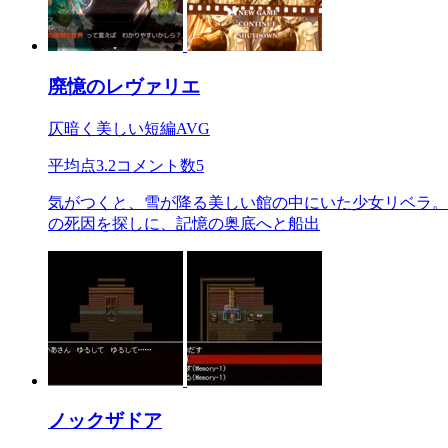
廃憶のレヴァリエ
仄暗く美しい短編AVG
平均点
3.2
コメント数
5
気がつくと、雪が降る美しい館の中にいた少女リベラ。 
の死因を探しに、記憶の奥底へと船出
ノックザドア