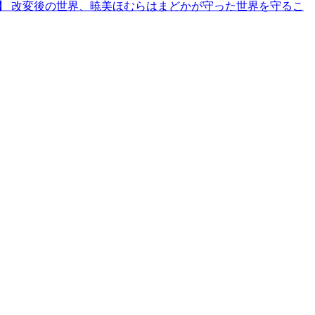
 【あらすじ】 改変後の世界、暁美ほむらはまどかが守った世界を守るこ