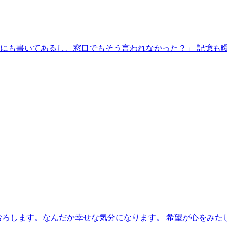
にも書いてあるし、窓口でもそう言われなかった？」 記憶も
おろします。なんだか幸せな気分になります。 希望が心をみた