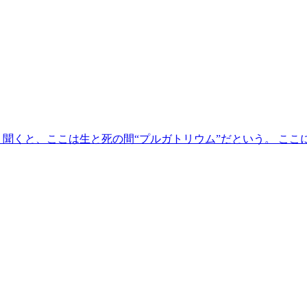
聞くと、ここは生と死の間“プルガトリウム”だという。 ここ