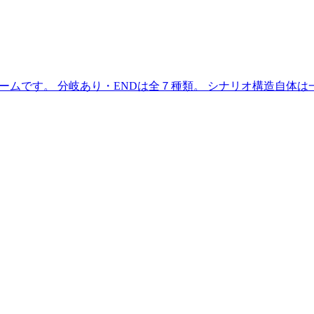
ームです。 分岐あり・ENDは全７種類。 シナリオ構造自体は