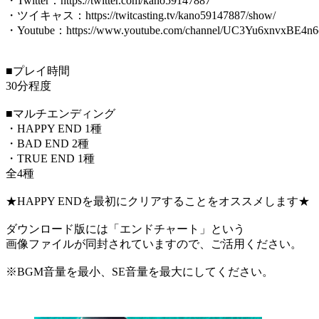
・Twitter：https://twitter.com/kano59147887
・ツイキャス：https://twitcasting.tv/kano59147887/show/
・Youtube：https://www.youtube.com/channel/UC3Yu6xnvxBE4n
■プレイ時間
30分程度
■マルチエンディング
・HAPPY END 1種
・BAD END 2種
・TRUE END 1種
全4種
★HAPPY ENDを最初にクリアすることをオススメします★
ダウンロード版には「エンドチャート」という
画像ファイルが同封されていますので、ご活用ください。
※BGM音量を最小、SE音量を最大にしてください。