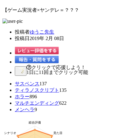
【ゲーム実況者×ヤンデレ＝？？？
投稿者
ゆうこ先生
投稿日
2019年 2月 08日
クリックで応援しよう！
1日に11回までクリック可能
サスペンス
137
ティラノスクリプト
135
ホラー
896
マルチエンディング
622
メンヘラ
9