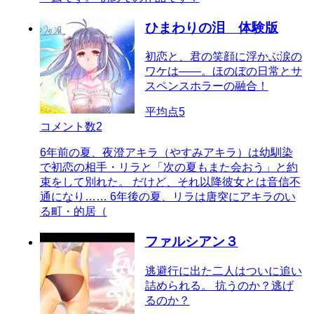
ひまわりの泪 体験版
初恋と、君の笑顔に浮かぶ涙の
ワケは――。ほのぼの日常とサ
スペンスホラーの融合！
平均点
5
コメント数
2
6年前の夏、夜澄アキラ（やすみアキラ）は幼馴染
で初恋の相手・リラと「次の夏もまた会おう」と約
束をして別れた。 だけど、それ以降彼女とは音信不
通になり…… 6年後の夏、リラは唐突にアキラのい
る町・的居（
ファルシアン３
逃避行に出た二人はついに追い
詰められる。 抗うのか？逃げ
るのか？