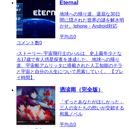
Eternal
地球への帰り道、退屈な30日
間に隠された世界の謎を解き明
かせ。Iphone・Android対応
平均点
0
コメント数
0
-ストーリー- 宇宙飛行士のハルは、史上最年少とな
る17歳で有人惑星探査を達成した。 地球への帰り
道、宇宙船アムリッタに搭載された人工知能のテラ
と宇宙と自分の人生について思索していく。 【プレ
イ時間】
洒涙雨（完全版）
「ずっとあなたがほしかった」
三人の女たちの想いが交錯する
和風ノベル
平均点
0