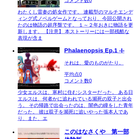
コメント数
0
わたくし雷参の処女作です。 連載型のマルチエンデ
ィング式ノベルゲームとなっており、今回公開され
たのは物語の超序盤です。 １～２年おきに物語を更
新します。 【注意】 本ストーリーには一部残酷な
表現が含ま
Phalaenopsis Ep.1 -I-
それは、愛のものがたり。
平均点
0
コメント数
0
少女エルスは、寒村に住むシスターだった。 ある日
エルスは、何者かに追われている瀕死の双子と出会
う。 その帰路で出会ったのは、闇色の瞳をした青年
だった。 彼は双子を瀕死に追いやった張本人であ
り、また、エ
このはなさくや 第一部