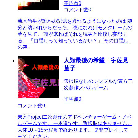
平均点
0
コメント数
0
蕪木尚生が誰かの記憶を恐れるようになったのは 随
分と幼い頃からだった。 夜になればモノクロームの
夢を見て、 朝が来ればそれを現実と比較し妄想す
る。 「目隠しって知っているかい？」 その目隠し
の存
人類最後の希望 宇佐見
菫子
選択肢なしのシンプルな東方二
次創作ノベルゲーム
平均点
0
コメント数
0
東方Project二次創作のアドベンチャーゲーム・ノベ
ルゲームです。 一本道です。選択肢はありません。
大体10～15分程度で終わります。 是非プレイして
みてください。