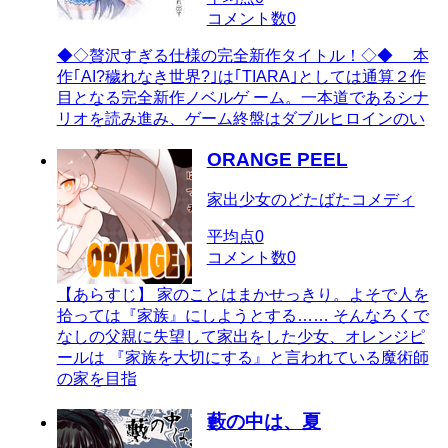
コメント数
0
◆◇贅沢すぎる仕様の完全新作タイトル！◇◆ 本
作｢AI?穢れなき世界?｣は｢TIARA｣としては通算２作
目となる完全新作ノベルゲ ーム。一本道であるシナ
リオを読み進み、ゲーム終盤はダブルヒロインのい
ORANGE PEEL
家出少女のどたばたコメディ
平均点
0
コメント数
0
【あらすじ】 家のことはまかせっきり。よそで人を
拾っては『家族』にしようとする…… そんなろくで
なしの父親に失望して家出をした少女、オレンジピ
ールは 『家族を大切にする』と言われている魔術師
の家を目指
藪の中は、夏