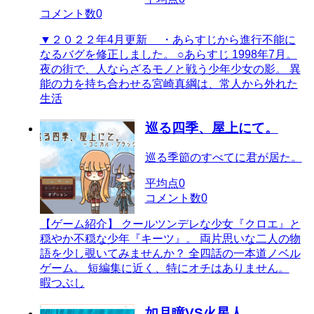
コメント数
0
▼２０２２年4月更新 ・あらすじから進行不能に
なるバグを修正しました。 ○あらすじ 1998年7月。
夜の街で、人ならざるモノと戦う少年少女の影。 異
能の力を持ち合わせる宮崎真綱は、常人から外れた
生活
巡る四季、屋上にて。
巡る季節のすべてに君が居た。
平均点
0
コメント数
0
【ゲーム紹介】 クールツンデレな少女『クロエ』と
穏やか不穏な少年『キーツ』。 両片思いな二人の物
語を少し覗いてみませんか？ 全四話の一本道ノベル
ゲーム。 短編集に近く、特にオチはありません。
暇つぶし
如月瞳VS火星人