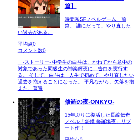
篇】
時間系SFノベルゲーム、前
篇。 誰にだって、やり直した
い過去がある。
平均点
0
コメント数
0
-ストーリー- 中学生の白斗は、かねてから意中の
対象であった同級生の神楽輝夜に、告白を実行す
る。 そして、白斗は、人生で初めて、やり直したい
過去を抱えることになった。 平凡ながら、欠落を抱
えた、普遍
修羅の夜-ONKYO-
15年ぶりに復活した長編伝奇
ノベル「怨鏡 修羅場夜」リブ
ート作！
平均点
0