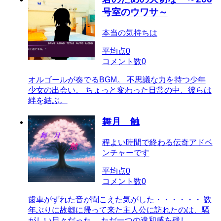
号室のウワサ～
本当の気持ちは
平均点
0
コメント数
0
オルゴールが奏でるBGM。 不思議な力を持つ少年
少女の出会い。 ちょっと変わった日常の中、彼らは
絆を結ぶ。
舞月 触
程よい時間で終わる伝奇アドベ
ンチャーです
平均点
0
コメント数
0
歯車がずれた音が聞こえた気がした・・・・・・ 数
年ぶりに故郷に帰って来た主人公に訪れたのは、騒
がしい日々だった。 ただ一つの違和感を残し