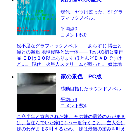
現代、ヤツは甦った。SFグラ
フィックノベル。
平均点
0
コメント数
0
役不足なグラフィックノベル―― あらすじ 博士と
瞳との邂逅 地球侵略とは一体―― Test-01初公開作
品 ＥＤは２０以上あります ほとんどＢＡＤですけ
ど…。 現代、火星人スクリームが甦った。 奴は地
家の景色 PC版
感動目指したサウンドノベル
平均点
4
コメント数
4
余命半年と宣言された妹。 その妹の最後のわがまま
は、昔住んでいた家にもう一度行くこと。 主人公は
妹のわがままを叶えるため。 妹は最後の望みを叶え