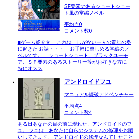
SF要素のあるショートショー
ト風の掌編ノベル
平均点
0
コメント数
0
■ゲーム紹介文 これは、しがない一人の青年の身
に起きた お話・・・ お手軽に楽しめる掌編のノ
ベルです。 ショートショート、ブラックユーモ
ア、ＳＦ要素のあるストーリー等がお好きな方に
特にオスス
アンドロイドフユ
マニュアル読破アドベンチャー
平均点
4
コメント数
4
ある日あなたの目の前に現れた、アンドロイドのフ
ユ。 フユは、あなたに自らのシステムの修理をお願
いしてきます。 アンドロイドの修理なんてしたこと