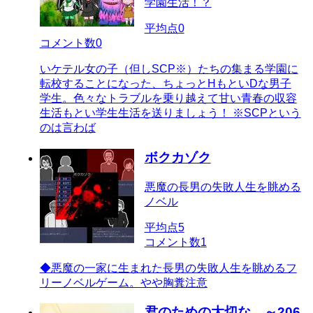
学園生活！？
平均点
0
コメント数
0
いケテル女の子（但しSCP※）たちの集まる学園に
転校することになった、ちょっとHもといDな男子
学生。色々なトラブルを乗り越えて甘い青春の収容
生活もとい学生生活を送りましょう！ ※SCPという
のは言わば
ボクカゾク
悪魔の長男の失敗人生を眺める
ノベル
平均点
5
コメント数
1
◆悪魔の一家に生まれた長男の失敗人生を眺めるフ
リーノベルゲーム。やや胸糞注意
君のための大切な ～206