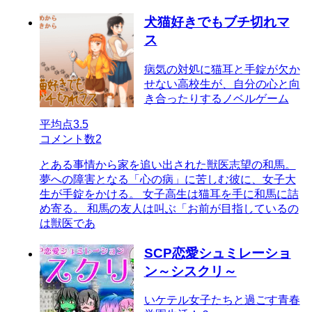
犬猫好きでもブチ切れマ
ス
病気の対処に猫耳と手錠が欠か
せない高校生が、自分の心と向
き合ったりするノベルゲーム
平均点
3.5
コメント数
2
とある事情から家を追い出された獣医志望の和馬。
夢への障害となる「心の病」に苦しむ彼に、女子大
生が手錠をかける。 女子高生は猫耳を手に和馬に詰
め寄る。 和馬の友人は叫ぶ「お前が目指しているの
は獣医であ
SCP恋愛シュミレーショ
ン～シスクリ～
いケテル女子たちと過ごす青春