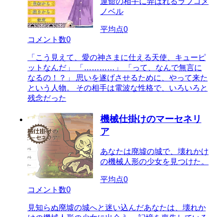
運命の相手に弄ばれるラブコメ
ノベル
平均点
0
コメント数
0
「こう見えて、愛の神さまに仕える天使、キューピ
ットなんだ」 「…………」 「って、なんで無言に
なるの！？」 思いを遂げさせるために、やって来た
という人物。 その相手は電波な性格で、いろいろと
残念だった
機械仕掛けのマーセネリ
ア
あなたは廃墟の城で、壊れかけ
の機械人形の少女を見つけた。
平均点
0
コメント数
0
見知らぬ廃墟の城へと迷い込んだあなたは、壊れか