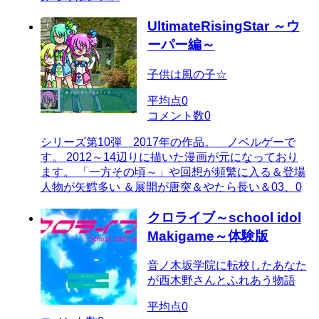
UltimateRisingStar ～ウ
ーパー編～
子供は風の子☆
平均点
0
コメント数
0
シリーズ第10弾 2017年の作品。 ノベルゲーで
す。 2012～14辺りに描いた漫画が元になっており
ます。 「一方その頃～」や回想が頻繁に入る＆登場
人物が矢鱈多い ＆展開が唐突＆やたら長い＆03、0
クロライブ～school idol
Makigame～体験版
音ノ木坂学院に転校したあなた
が西木野さんとふれあう物語
平均点
0