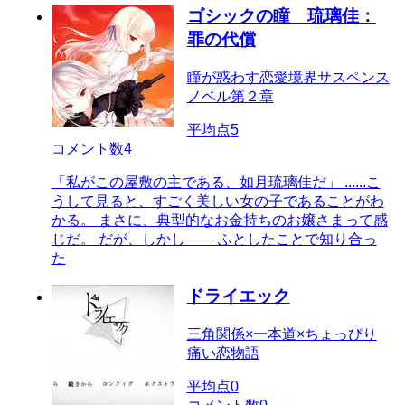
ゴシックの瞳 琉璃佳：
罪の代償
瞳が惑わす恋愛境界サスペンス
ノベル第２章
平均点
5
コメント数
4
「私がこの屋敷の主である、如月琉璃佳だ」 ......こ
うして見ると、すごく美しい女の子であることがわ
かる。 まさに、典型的なお金持ちのお嬢さまって感
じだ。 だが、しかし―― ふとしたことで知り合っ
た
ドライエック
三角関係×一本道×ちょっぴり
痛い恋物語
平均点
0