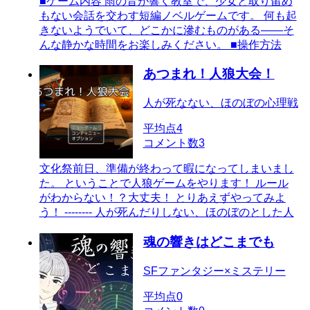
■ゲーム内容 雨の音が響く教室で、少女と取り留め
もない会話を交わす短編ノベルゲームです。 何も起
きないようでいて、どこかに滲むものがある――そ
んな静かな時間をお楽しみください。 ■操作方法
あつまれ！人狼大会！
人が死なない、ほのぼの心理戦
平均点
4
コメント数
3
文化祭前日、準備が終わって暇になってしまいまし
た。 ということで人狼ゲームをやります！ ルール
がわからない！？大丈夫！ とりあえずやってみよ
う！ -------- 人が死んだりしない、ほのぼのとした人
魂の響きはどこまでも
SFファンタジー×ミステリー
平均点
0