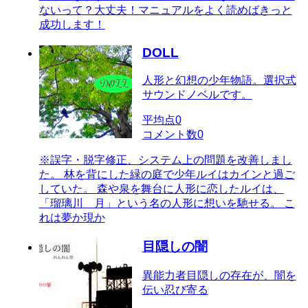
ないって？大丈夫！マニュアルをよく読めばきっと
成功します！
DOLL
人形と幻想の少年物語。選択式
サウンドノベルです。
平均点
0
コメント数
0
※誤字・脱字修正、システム上の問題を改善しまし
た。 林を背にした緑の庭で少年ルイはカインと過ご
していた。 森や泉を舞台に人形に恋したルイは、
「瑠璃川 月」という名の人形に想いを馳せる。 こ
れは夢か現か
目隠しの闇
異能力者目隠しの存在が、闇を
伝い忍び寄る