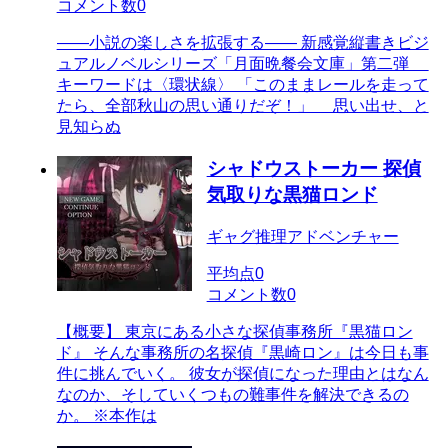
コメント数
0
――小説の楽しさを拡張する―― 新感覚縦書きビジ
ュアルノベルシリーズ「月面晩餐会文庫」第二弾
キーワードは〈環状線〉 「このままレールを走って
たら、全部秋山の思い通りだぞ！」 思い出せ、と
見知らぬ
シャドウストーカー 探偵
気取りな黒猫ロンド
ギャグ推理アドベンチャー
平均点
0
コメント数
0
【概要】 東京にある小さな探偵事務所『黒猫ロン
ド』 そんな事務所の名探偵『黒崎ロン』は今日も事
件に挑んでいく。 彼女が探偵になった理由とはなん
なのか、そしていくつもの難事件を解決できるの
か。 ※本作は