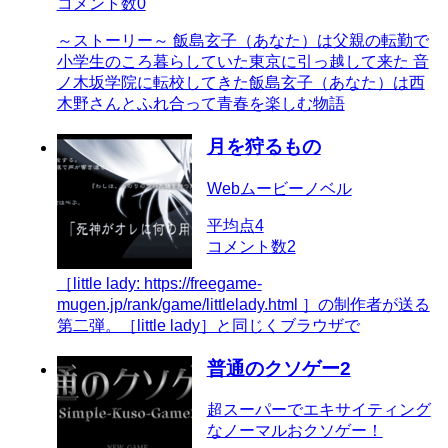
コメント数
0
～ストーリー～ 飯島玄子（あなた）は父親の転勤で
小学生のころ暮らしていた東京に引っ越して来た 音
ノ木坂学院に転校してきた飯島玄子（あなた）は西
木野さんとふれ合って青春を楽しむ物語
月を狩るもの
Webムービーノベル
平均点
4
コメント数
2
［little lady: https://freegame-
mugen.jp/rank/game/littlelady.html ］の制作者が送る
第二弾。［little lady］と同じくブラウザで
普通のクソゲー2
超スーパーでエキサイティング
なノーマルおクソゲー！