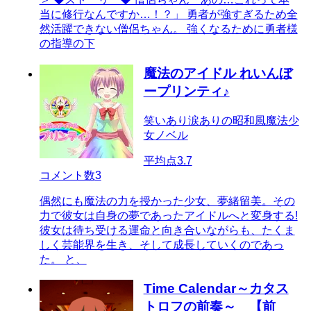
当に修行なんですか…！？」 勇者が強すぎるため全
然活躍できない僧侶ちゃん。 強くなるために勇者様
の指導の下
魔法のアイドル れいんぼ
ープリンティ♪
笑いあり涙ありの昭和風魔法少
女ノベル
平均点
3.7
コメント数
3
偶然にも魔法の力を授かった少女、夢緒留美。その
力で彼女は自身の夢であったアイドルへと変身する!
彼女は待ち受ける運命と向き合いながらも、たくま
しく芸能界を生き、そして成長していくのであっ
た。 と、
Time Calendar～カタス
トロフの前奏～ 【前