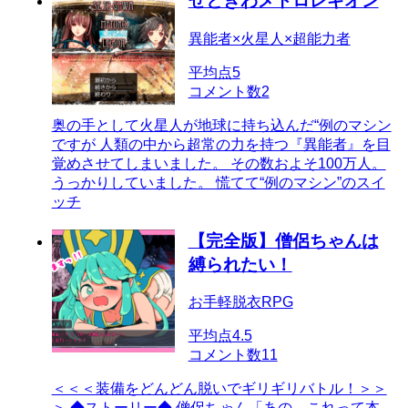
せとぎわメトロレギオン
異能者×火星人×超能力者
平均点
5
コメント数
2
奥の手として火星人が地球に持ち込んだ“例のマシン
ですが 人類の中から超常の力を持つ『異能者』を目
覚めさせてしまいました。 その数およそ100万人。
うっかりしていました。 慌てて“例のマシン”のスイ
ッチ
【完全版】僧侶ちゃんは
縛られたい！
お手軽脱衣RPG
平均点
4.5
コメント数
11
＜＜＜装備をどんどん脱いでギリギリバトル！＞＞
＞ ◆ストーリー◆ 僧侶ちゃん「あの…これって本