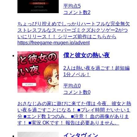
平均点
5
コメント数
2
ちょっぴり控えめでしっかりハートフルな完全無欠
ストレスフルなスーパーゴミクズおクソゲー2がつ
いにリリース！！ シリーズ前作はこちらから
https://freegame-mugen.jp/advent
僕と彼女の熱い夜
2人は熱い夜を過ごす！超短編
1分ノベル！
平均点
0
コメント数
0
おさなじみの家に遊びに来てた僕は 今夜、彼女と熱
い夜を過ごすことになる！ ■プレイ時間 だいたい１
分 ■エンド数 1つのみ。 ■注意！ 血の画像がありま
す！ ■実況 OKです！ 報告は必要ありません。
インタヴィン