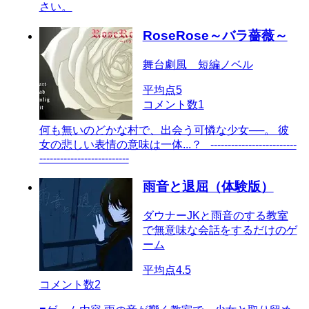
さい。
RoseRose～バラ薔薇～
舞台劇風 短編ノベル
平均点
5
コメント数
1
何も無いのどかな村で、出会う可憐な少女──。 彼
女の悲しい表情の意味は一体...？ -------------------------
--------------------------
雨音と退屈（体験版）
ダウナーJKと雨音のする教室
で無意味な会話をするだけのゲ
ーム
平均点
4.5
コメント数
2