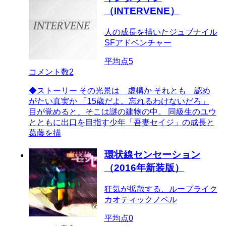
（INTERVENE）
人の成長を描いたジュブナイル
SFアドベンチャー
平均点
5
コメント数
2
◆ストーリー その光景は 虚構か それとも 認め
がたい真実か 「15歳だよ。忘れるわけないだろ」
目が覚めると、そこは謎の建物の中。 同級生のユウ
とともに出口を目指す少年「吾妻セイジ」の成長と
葛藤を描
環状線センセーション
（2016年新装版）
狂気が拡散する、ループライク
カオティックノベル
平均点
0