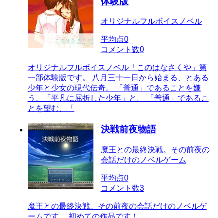
体験版
オリジナルフルボイスノベル
平均点
0
コメント数
0
オリジナルフルボイスノベル「このはなさくや」第
一部体験版です。 八月三十一日から始まる、とある
少年と少女の現代伝奇。 「普通」であることを嫌
う、「平凡に屈折した少年」と。 「普通」であるこ
とを望む、「
決戦前夜物語
魔王との最終決戦。その前夜の
会話だけのノベルゲーム
平均点
0
コメント数
3
魔王との最終決戦。その前夜の会話だけのノベルゲ
ームです。 初めての作品です！