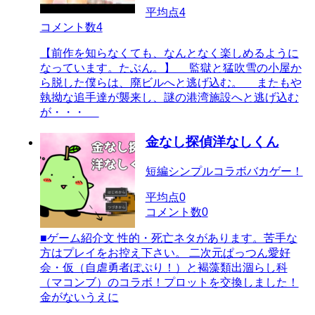
平均点
4
コメント数
4
【前作を知らなくても、なんとなく楽しめるように
なっています。たぶん。】 監獄と猛吹雪の小屋か
ら脱した僕らは、廃ビルへと逃げ込む。 またもや
執拗な追手達が襲来し、謎の港湾施設へと逃げ込む
が・・・
金なし探偵洋なしくん
短編シンプルコラボバカゲー！
平均点
0
コメント数
0
■ゲーム紹介文 性的・死亡ネタがあります。苦手な
方はプレイをお控え下さい。 二次元ぱっつん愛好
会・仮（自虐勇者ぽぷり！）と褐藻類出涸らし科
（マコンブ）のコラボ！プロットを交換しました！
金がないうえに