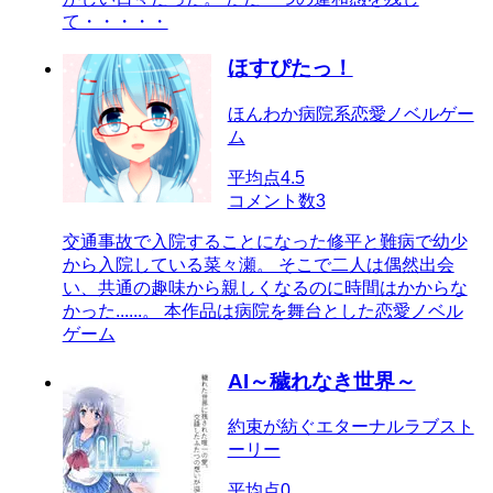
て・・・・・
ほすぴたっ！
ほんわか病院系恋愛ノベルゲー
ム
平均点
4.5
コメント数
3
交通事故で入院することになった修平と難病で幼少
から入院している菜々瀬。 そこで二人は偶然出会
い、共通の趣味から親しくなるのに時間はかからな
かった......。 本作品は病院を舞台とした恋愛ノベル
ゲーム
AI～穢れなき世界～
約束が紡ぐエターナルラブスト
ーリー
平均点
0