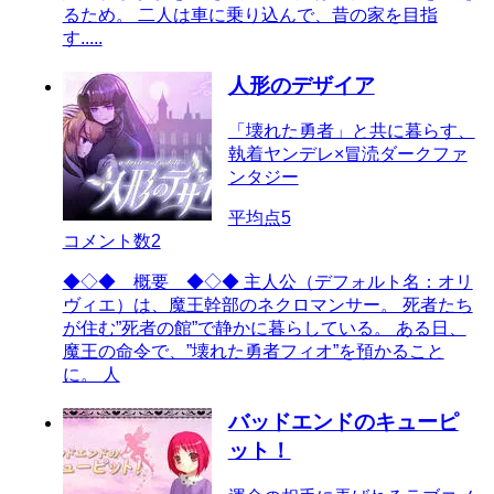
るため。 二人は車に乗り込んで、昔の家を目指
す.....
人形のデザイア
「壊れた勇者」と共に暮らす、
執着ヤンデレ×冒涜ダークファ
ンタジー
平均点
5
コメント数
2
◆◇◆ 概要 ◆◇◆ 主人公（デフォルト名：オリ
ヴィエ）は、魔王幹部のネクロマンサー。 死者たち
が住む”死者の館”で静かに暮らしている。 ある日、
魔王の命令で、”壊れた勇者フィオ”を預かること
に。 人
バッドエンドのキューピ
ット！