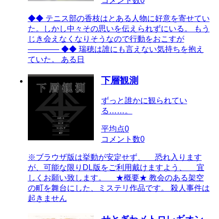
コメント数
0
◆◆ テニス部の香枝はとある人物に好意を寄せてい
た。しかし中々その思いを伝えられずにいる。 もう
じき会えなくなりそうなので行動をおこすが
―――― ◆◆ 瑞穂は誰にも言えない気持ちを抱え
ていた。 ある日
下層観測
ずっと誰かに観られてい
る……。
平均点
0
コメント数
0
※ブラウザ版は挙動が安定せず、 恐れ入ります
が、可能な限りDL版をご利用戴けますよう、 宜
しくお願い致します。 ★概要★ 教会のある架空
の町を舞台にした、ミステリ作品です。 殺人事件は
起きません