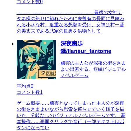
コメント数
0
============================= 豊穣の女神ナ
タネ様の怒りに触れたために未曾有の長雨に見舞わ
れる小さな村。度重なる懇願を受け、女神は村一番
の美丈夫である武家の長男を供物として
深夜幽歩
録/flaneur_fantome
幽霊の主人公が深夜の街をさま
よい思索する、短編ビジュアル
ノベルゲーム
平均点
0
コメント数
1
ゲーム概要……幽霊となってしまった主人公が深夜
の街をさまよいながら思索を巡らせていく様子を描
いた、分岐なしのビジュアルノベルゲームです。 基
本操作……画面クリックで進行（一部テキストはボ
タンになってい