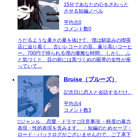
15分であなたの心をざわっと
させる短編ノベル
平均点
0
コメント数
0
うだるような暑さの夏を抜けて、僕は馴染みの喫茶
店に辿り着く。 古いレコードの音。薫り高いコーヒ
ー。700円で得られる僕の優雅な時間。 しかし、ふ
と気づくと、目の前には黒づくめの眼帯の女性が座
っていて…
Bruise（ブルーズ）
記念日に恋人と会話するだけ。
平均点
4
コメント数
3
□ジャンル 恋愛・ドラマ □注意事項 ・軽度の暴力
表現・性的表現を含みます。 ・短編のためセーブ・
ロード・バックログがございませんので、ご了承下