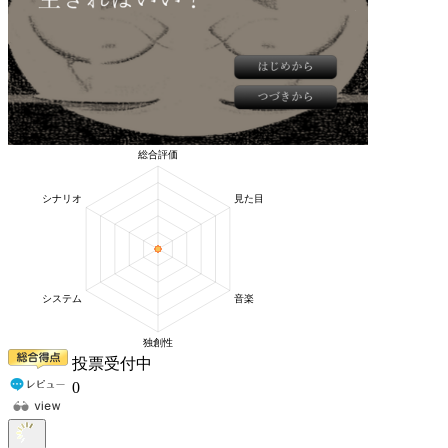
投票受付中
0