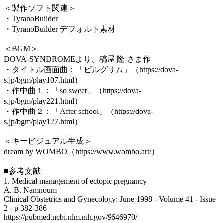
＜製作ソフト関連＞
・TyranoBuilder
・TyranoBuilder デフォルト素材
＜BGM＞
DOVA-SYNDROMEより、稿屋 隆 さま作
・タイトル画面曲：「ピルグリム」（https://dova-
s.jp/bgm/play107.html）
・作中曲１：「so sweet」（https://dova-
s.jp/bgm/play221.html）
・作中曲２：「After school」（https://dova-
s.jp/bgm/play127.html）
＜キービジュアル生成＞
dream by WOMBO（https://www.wombo.art/）
■参考文献
1. Medical management of ectopic pregnancy
A. B. Namnoum
Clinical Obstetrics and Gynecology: June 1998 - Volume 41 - Issue
2 - p 382-386
https://pubmed.ncbi.nlm.nih.gov/9646970/