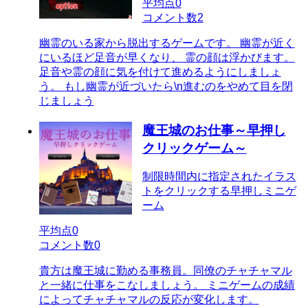
平均点
0
コメント数
2
幽霊のいる家から脱出するゲームです。 幽霊が近く
にいるほど足音が早くなり、 霊の顔は浮かびます。
足音や霊の顔に気を付けて進めるようにしましょ
う。 もし幽霊が近づいたら\n進むのをやめて目を閉
じましょう
魔王城のお仕事～早押し
クリックゲーム～
制限時間内に指定されたイラス
トをクリックする早押しミニゲ
ーム
平均点
0
コメント数
0
貴方は魔王城に勤める事務員。同僚のチャチャマル
と一緒に仕事をこなしましょう。 ミニゲームの成績
によってチャチャマルの反応が変化します。