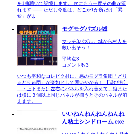
を1曲聴いて記憶します。 次にもう一度その曲が流
れます ―― ただし今度は、どこか1か所だけ「異
変」がま
モグモグパズル城
マッチ3パズル。城から村人を
救い出そう！
平均点
3
コメント数
3
いつも平和なコレピク村に、悪のモグラ集団「どり
ゅどりゅ団」が突如として襲いかかる！ 【遊び方】
・上下または左右にパネルを入れ替えて、縦また
は横に３個以上同じパネルが揃うとそのパネルが消
えます。
いいねんねんねんねんね
ん粘土シンドローム.exe