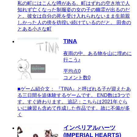
私の町にはこんな噂がある。町はずれの空き地で人
知れず亡くなった制服姿の女の子の幽霊が出るのだ
と。彼女は自分の死を受け入れられないまま生前親
しかった人の傍を彷徨い続けているのだと。 田舎の
とある小さな町
TINA
夜雨の中、ある物を山に埋めに
行こう♪
平均点
0
コメント数
0
■ゲーム紹介文： 『TINA』と呼ばれる子が迎えたあ
る三日間を追体験するゲームです。 END数は3つで
す。すぐ終わります。 追記：こちらは2021年ぐら
いに練習も含めて作成した作品です。故に不備が多
く
インペリアルハーツ
(IMPERIAL HEARTS)