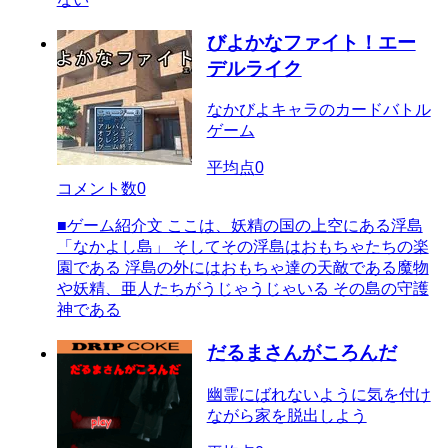
びよかなファイト！エー
デルライク
なかびよキャラのカードバトル
ゲーム
平均点
0
コメント数
0
■ゲーム紹介文 ここは、妖精の国の上空にある浮島
「なかよし島」 そしてその浮島はおもちゃたちの楽
園である 浮島の外にはおもちゃ達の天敵である魔物
や妖精、亜人たちがうじゃうじゃいる その島の守護
神である
だるまさんがころんだ
幽霊にばれないように気を付け
ながら家を脱出しよう