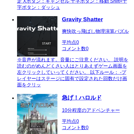
定 Xボタン：キャンセル 十字ボタン：移動 Shift+十
字ボタン：ダッシュ
Gravity Shatter
爽快吹っ飛ばし物理演算パズル
平均点
0
コメント数
0
※音声が流れます。音量にご注意ください。 説明を
読むのがめんどくさい人はとりあえずゲーム画面を
左クリックしていってください。 以下ルール： -プ
レイヤーはステージに固有で設定された回数だけ画
面をクリッ
急げ！ハロルド
10分程度のアドベンチャー
平均点
0
コメント数
0