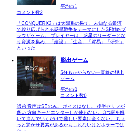
平均点
1
コメント数
2
「CONQUERX2」は太陽系の果て、未知なる銀河
で繰り広げられる惑星戦争をテーマにしたSF戦略ブ
ラウザゲーム。 プレイヤーは、惑星のリーダーとな
り資源を集め、「建設」「生産」「貿易」「研究」
といった
脱出ゲーム
5分もかからない一直線の脱出
ゲーム
平均点
0
コメント数
0
師弟 音声はSEのみ。 ボイスはなし。 後半セリフが
多い 方向キーとエンターしか使わない。 3つ謎を解
いて進んでいくだけで難しい要素は全くない。 ちょ
っと驚かせ要素があるかもしれないけどホラーでは
ない