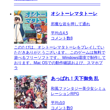
――――――――――――――――――――――
オシトーレマタトーレ
邪魔な岩を押して通れ
平均点
4.5
コメント数
8
このたびは、オシトーレマタトーレをプレイしてい
ただきありがとうございます。 このゲームは無料で
遊べるフリーソフトです。 Windows環境で制作して
おります。Mac OSでの動作確認および、スマホブ
ラ
あっぱれ！天下御免 乱
和風ファンタジー美少女シミュ
レーションRPG
平均点
0
コメント数
0