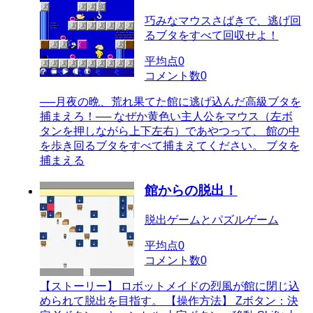
巧みなマウスさばきで、逃げ回
るブタをすべて回収せよ！
平均点
0
コメント数
0
──月夜の晩、荒れ果てた館に逃げ込んだ高級ブタを
捕まえろ！── なぜか黄色い主人公をマウス（左ボ
タンを押しながら上下左右）であやつって、 館の中
を歩き回るブタをすべて捕まえてください。 ブタを
捕まえる
館からの脱出！
脱出ゲームとパズルゲーム
平均点
0
コメント数
0
【ストーリー】 ロボットメイドの烈風が館に閉じ込
められて脱出を目指す。 【操作方法】 Zボタン：決