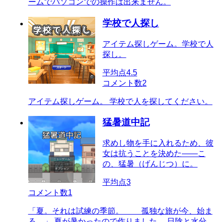
ームでパソコンでの操作は出来ません。
学校で人探し
アイテム探しゲーム。学校で人
探し。
平均点
4.5
コメント数
2
アイテム探しゲーム。 学校で人を探してください。
猛暑道中記
求めし物を手に入れるため、彼
女は抗うことを決めた――こ
の、猛暑（げんじつ）に。
平均点
3
コメント数
1
「夏。それは試練の季節。 孤独な旅が今、始ま
る…」 夏が暑かったので作りました。 日陰と水分