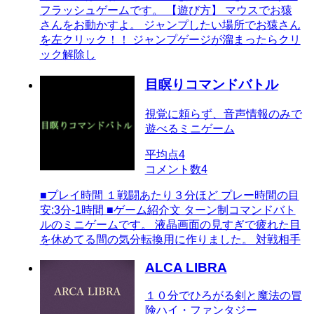
フラッシュゲームです。 【遊び方】 マウスでお猿
さんをお動かすよ。 ジャンプしたい場所でお猿さん
を左クリック！！ ジャンプゲージが溜まったらクリ
ック解除し
目瞑りコマンドバトル
視覚に頼らず、音声情報のみで
遊べるミニゲーム
平均点
4
コメント数
4
■プレイ時間 １戦闘あたり３分ほど プレー時間の目
安:3分-1時間 ■ゲーム紹介文 ターン制コマンドバト
ルのミニゲームです。 液晶画面の見すぎで疲れた目
を休めてる間の気分転換用に作りました。 対戦相手
ALCA LIBRA
１０分でひろがる剣と魔法の冒
険ハイ・ファンタジー