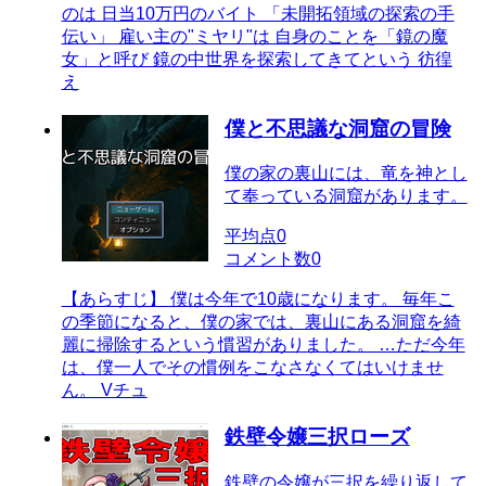
のは 日当10万円のバイト 「未開拓領域の探索の手
伝い」 雇い主の"ミヤリ"は 自身のことを「鏡の魔
女」と呼び 鏡の中世界を探索してきてという 彷徨
え
僕と不思議な洞窟の冒険
僕の家の裏山には、竜を神とし
て奉っている洞窟があります。
平均点
0
コメント数
0
【あらすじ】 僕は今年で10歳になります。 毎年こ
の季節になると、僕の家では、裏山にある洞窟を綺
麗に掃除するという慣習がありました。 …ただ今年
は、僕一人でその慣例をこなさなくてはいけませ
ん。 Vチュ
鉄壁令嬢三択ローズ
鉄壁の令嬢が三択を繰り返して