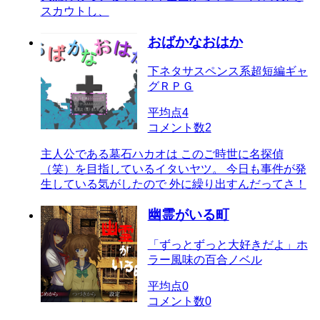
スカウトし、
おばかなおはか
下ネタサスペンス系超短編ギャ
グＲＰＧ
平均点
4
コメント数
2
主人公である墓石ハカオは このご時世に名探偵
（笑）を目指しているイタいヤツ。 今日も事件が発
生している気がしたので 外に繰り出すんだってさ！
幽霊がいる町
「ずっとずっと大好きだよ」ホ
ラー風味の百合ノベル
平均点
0
コメント数
0