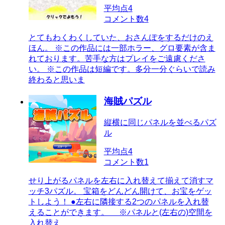
平均点
4
コメント数
4
とてもわくわくしていた、おさんぽをするだけのえ
ほん。 ※この作品には一部ホラー、グロ要素が含ま
れております。苦手な方はプレイをご遠慮くださ
い。 ※この作品は短編です。多分一分ぐらいで読み
終わると思いま
海賊パズル
縦横に同じパネルを並べるパズ
ル
平均点
4
コメント数
1
せり上がるパネルを左右に入れ替えて揃えて消すマ
ッチ3パズル。 宝箱をどんどん開けて、お宝をゲッ
トしよう！ ●左右に隣接する2つのパネルを入れ替
えることができます。 ※パネルと(左右の)空間を
入れ替え