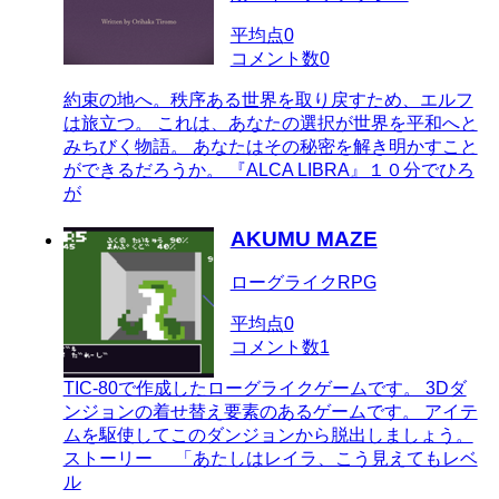
平均点
0
コメント数
0
約束の地へ。秩序ある世界を取り戻すため、エルフ
は旅立つ。 これは、あなたの選択が世界を平和へと
みちびく物語。 あなたはその秘密を解き明かすこと
ができるだろうか。 『ALCA LIBRA』１０分でひろ
が
AKUMU MAZE
ローグライクRPG
平均点
0
コメント数
1
TIC-80で作成したローグライクゲームです。 3Dダ
ンジョンの着せ替え要素のあるゲームです。 アイテ
ムを駆使してこのダンジョンから脱出しましょう。
ストーリー 「あたしはレイラ、こう見えてもレベ
ル