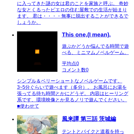
に入ってきた謎の女は君のことを家族と呼ぶ。 奇妙
な女とくるったピエロの住む屋敷での生活が始まり
ます。 君は・・・・無事に脱出することができるで
しょうか。
This one,(I mean).
遊ぶかどうか悩んでる時間で遊
べる、ミニマムノベルゲーム。
平均点
0
コメント数
0
シンプル＆ベリーショートなノベルゲームです。
3~5分ぐらいで遊べます（多分）。 お風呂にお湯を
張ってる待ち時間とかにどうぞ。 内容はヒーリング
系です、環境映像とか見るノリで遊んでください。
■使わせて
風来譚 第三話 茨城編
テントとバイクと道着を持っ