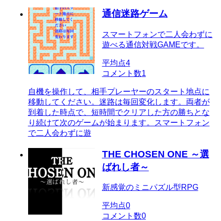
通信迷路ゲーム
スマートフォンで二人会わずに
遊べる通信対戦GAMEです。
平均点
4
コメント数
1
自機を操作して、相手プレーヤーのスタート地点に
移動してください。迷路は毎回変化します。両者が
到着した時点で、短時間でクリアした方の勝ちとな
り続けて次のゲームが始まります。スマートフォン
で二人会わずに遊
THE CHOSEN ONE ～選
ばれし者～
新感覚のミニパズル型RPG
平均点
0
コメント数
0