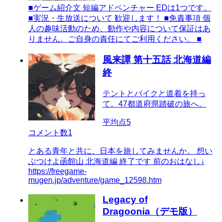
■ゲーム紹介文 短編アドベンチャー EDは1つです。
■実況・生放送について 歓迎します！ ■免責事項 個
人の趣味活動のため、動作や内容について保証はあ
りません。ご自身の責任にてご利用ください。 ■
風来譚 第十五話 北海道編
終
テントとバイクと道着を持っ
て。47都道府県踏破の旅へ。
平均点
5
コメント数
1
とある青年と共に、日本を旅してみませんか。 想い
ぶつけよ函館山 北海道編 終了です 前のおはなし↓
https://freegame-
mugen.jp/adventure/game_12598.htm
Legacy of
Dragoonia（デモ版）