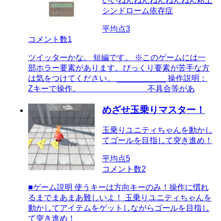
いいねんねんねんねんねん粘土
シンドローム依存症
平均点
3
コメント数
1
ツイッターかな。 短編です。 ※このゲームには一
部ホラー要素があります。びっくり要素が苦手な方
は気をつけてください。 ___________ 操作説明：
Zキーで操作。 ＿＿＿＿＿＿＿＿ 不具合等があ
めざせ玉乗りマスター！
玉乗りユニティちゃんを動かし
てゴールを目指して突き進め！
平均点
5
コメント数
2
■ゲーム説明 使うキーは方向キーのみ！操作に慣れ
るまでまあまあ難しいよ！ 玉乗りユニティちゃんを
動かしてアイテムをゲットしながらゴールを目指し
て突き進め！