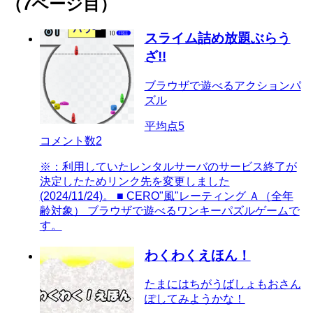
（7ページ目）
スライム詰め放題ぶらう
ざ!!
ブラウザで遊べるアクションパ
ズル
平均点
5
コメント数
2
※：利用していたレンタルサーバのサービス終了が
決定したためリンク先を変更しました
(2024/11/24)。 ■ CERO"風"レーティング Ａ（全年
齢対象） ブラウザで遊べるワンキーパズルゲームで
す。
わくわくえほん！
たまにはちがうばしょもおさん
ぽしてみようかな！