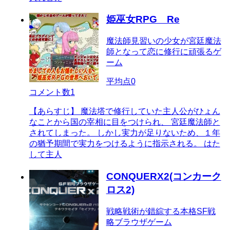
姫巫女RPG Re
魔法師見習いの少女が宮廷魔法
師となって恋に修行に頑張るゲ
ーム
平均点
0
コメント数
1
【あらすじ】 魔法塔で修行していた主人公がひょん
なことから国の宰相に目をつけられ、 宮廷魔法師と
されてしまった。 しかし実力が足りないため、１年
の猶予期間で実力をつけるように指示される。 はた
して主人
CONQUERX2(コンカーク
ロス2)
戦略戦術が錯綜する本格SF戦
略ブラウザゲーム