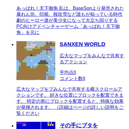
あっぱれ！天下御免 乱は、BaseSonより発売された
暴れん坊、印籠、桜吹雪など誰もが知っている時代
劇のヒーロー達が美少女になって大立ち回りする
PC向けアドベンチャーゲーム「あっぱれ！天下御
免」を元に
SANXEN WORLD
広大なマップをみんなで共有す
るアクション
平均点
0
コメント数
0
広大なマップをプみんなで共有する横スクロールア
クションです。 好きな位置にブロックを配置できま
す。 特定の形にブロックを配置すると、特殊な効果
が発揮されます。 （詳細はページの詳しい説明をご
覧ください
その手にブタを