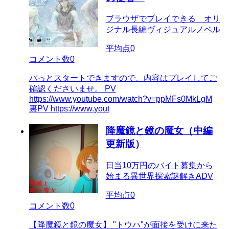
ブラウザでプレイできる オリ
ジナル長編ヴィジュアルノベル
平均点
0
コメント数
0
パっとスタートできますので、内容はプレイしてご
確認くださいませ。 PV
https://www.youtube.com/watch?v=ppMFs0MkLgM
裏PV https://www.yout
降魔鏡と鏡の魔女（中編
更新版）
日当10万円のバイト募集から
始まる異世界探索謎解きADV
平均点
0
コメント数
0
【降魔鏡と鏡の魔女】 "トウハ"が面接を受けに来た