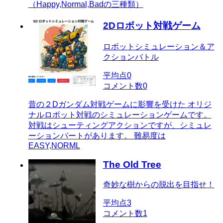
（Happy,Normal,Badの三種類）
2Dロボット対戦ゲーム
ロボットシミュレーション＆ア
クションバトル
平均点
0
コメント数
0
昔の２Dガンダム対戦ゲームに影響を受けた オリジ
ナルロボット対戦のシミュレーションゲームです。
対戦はシューティングアクションですが、シミュレ
ーションパートがあります。 難易度は
EASY,NORML
The Old Tree
奇妙な樹からの脱出を目指せ！
平均点
3
コメント数
1