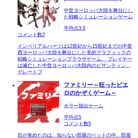
中世ヨーロッパ大陸を舞台にし
た戦略シミュレーションゲーム
平均点
3.5
コメント数
2
インペリアルハーツは12世紀から15世紀までの中世
西ヨーロッパ大陸を舞台にした美的グラフィックの
戦略シミュレーションブラウザゲーム。 プレイヤー
は滅亡した中世ヨーロッパ大陸内のビザンティン、
グレートブ
ファミリー～狂ったピエ
ロのかぞくゲーム～
ホラー脱出ゲーム
平均点
5
コメント数
5
目が覚めたのは、知らない部屋のベットの中。部屋