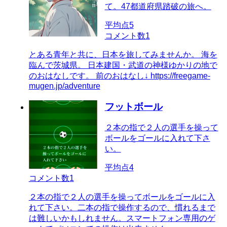
て。47都道府県踏破の旅へ。
平均点
5
コメント数
1
とある青年と共に、日本を旅してみませんか。 海を
臨んで茨城県。 日本建国・武道の神様ゆかりの地で
のおはなしです。 前のおはなし↓ https://freegame-
mugen.jp/adventure
フットボール
２本の指で２人の選手を操って
ボールをゴールに入れて下さ
い。
平均点
4
コメント数
1
２本の指で２人の選手を操ってボールをゴールに入
れて下さい。二本の指で操作するので、慣れるまで
は難しいかもしれません。スマートフォン専用のゲ