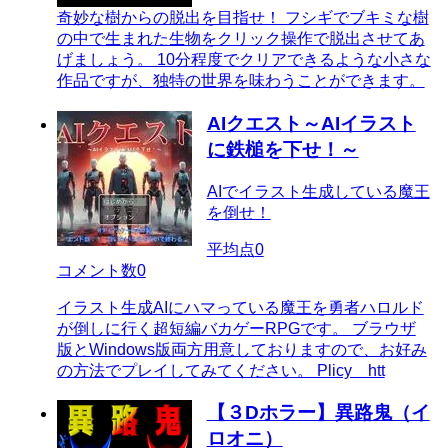
奇妙な樹からの脱出を目指せ！ フシギでブキミな樹
の中で生まれた生物をクリック操作で脱出させてあ
げましょう。 10分程度でクリアできるような小さな
作品ですが、独特の世界を味わうことができます。
AIクエスト～AIイラスト
に鉄槌を下せ！～
AIでイラスト生成している魔王
を倒せ！
平均点
0
コメント数
0
イラスト生成AIにハマっている魔王を勇者ハロルド
が倒しに行く超短編バカゲーRPGです。 ブラウザ
版とWindows版両方用意しておりますので、お好み
の方法でプレイしてみてください。 Plicy htt
【３Dホラー】異路鬼（イ
ロオニ）