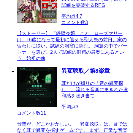
試練を突破するRPG
平均点
4.7
コメント数
3
【ストーリー】 「鉄壁令嬢」こと、ローズマリー
は、16歳になって最初に迎える聖人祭の前日、家の
習わしに従い、試練の洞窟に挑む。 洞窟の中でパー
トナーを選び、2人で試練の洞窟の最奥にあるとい
う、始祖の像
異変聴取／第8楽章
耳だけが頼りの「音の異変探
し」。流れる音楽にまぎれた違
和感を聴き当て
平均点
3
コメント数
11
音楽が、どこかおかしい。 「異変聴取」は、目では
なく耳で異変を探すゲームです。 まず、正常な音楽