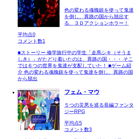
色の変わる魂魄銃を使って鬼達
を倒し、異路の国から脱出す
る、３Ｄアクションホラー！
平均点
0
コメント数
1
■ストーリー 修学旅行中の学生「走馬シキ（そうま
しき）」がたどり着いたのは、異路の国・・・ そこ
では６つの世界を鬼達が支配していた！ ■ゲーム紹
介 色の変わる魂魄銃を使って鬼達を倒し、異路の国
から脱出
フェム・マウ
５つの災悪を巡る長編ファンタ
ジーRPG
平均点
5
コメント数
3