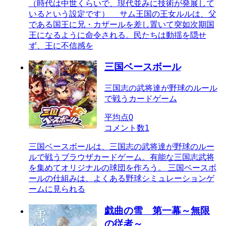
（時代は中世くらいで、現代並みに技術が発展して
いるという設定です） サム王国の王女ルルは、父
である国王に兄・カザールを差し置いて突如次期国
王になるように命令される。民たちは動揺を隠せ
ず、王に不信感を
三国ベースボール
三国志の武将達が野球のルール
で戦うカードゲーム
平均点
0
コメント数
1
三国ベースボールは、三国志の武将達が野球のルー
ルで戦うブラウザカードゲーム。有能な三国志武将
を集めてオリジナルの球団を作ろう。 三国ベースボ
ールの仕組みは、よくある野球シミュレーションゲ
ームに見られる
戯曲の雪 第一幕～無限
の従者～