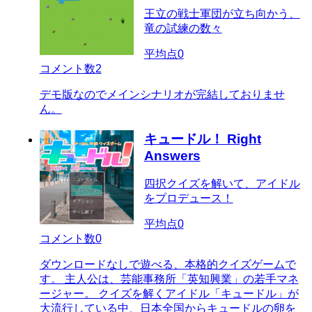
王立の戦士軍団が立ち向かう、
竜の試練の数々
平均点
0
コメント数
2
デモ版なのでメインシナリオが完結しておりませ
ん。
キュードル！ Right
Answers
四択クイズを解いて、アイドル
をプロデュース！
平均点
0
コメント数
0
ダウンロードなしで遊べる、本格的クイズゲームで
す。 主人公は、芸能事務所「英知興業」の若手マネ
ージャー。 クイズを解くアイドル「キュードル」が
大流行している中、日本全国からキュードルの卵を