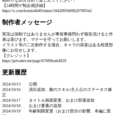
粗削りな部分含めて楽しんでください！
【24時間ゲ制企画詳細】
https://x.com/homis4649/status/1842895669620789542
制作者メッセージ
実況は強制ではありませんが事前事後問わず報告頂けると作
者は喜びます。マナーを守ってお願いします。
イラスト等の二次創作する場合、キャラの容姿はある程度想
像にお任せします。
【クレジット】
https://privatter.me/page/670f9feab4929
更新履歴
2024/10/13 公開
2024/10/16 演出追加、敵のスキル/主人公のステータス修
正
2024/10/17 タイトル画面変更、おまけ部屋追加
2024/10/18 おまけ要素の追加
2024/10/19 年齢制限変更（おまけ部分の影響、本編に変