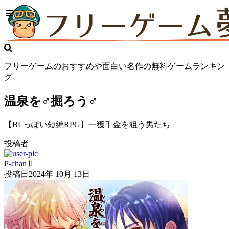
フリーゲームのおすすめや面白い名作の無料ゲームランキン
グ
温泉を♂掘ろう♂
【BLっぽい短編RPG】一獲千金を狙う男たち
投稿者
P-chanⅡ
投稿日
2024年 10月 13日