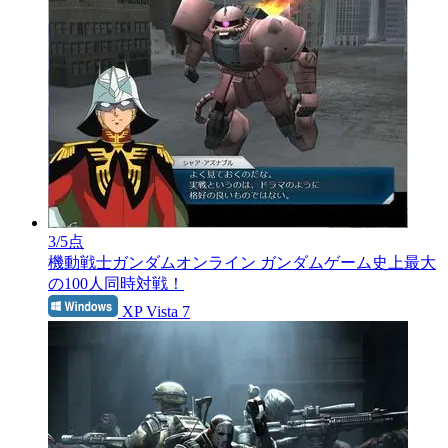
3
/5点
機動戦士ガンダムオンライン
ガンダムゲーム史上最大
の100人同時対戦！
XP Vista 7