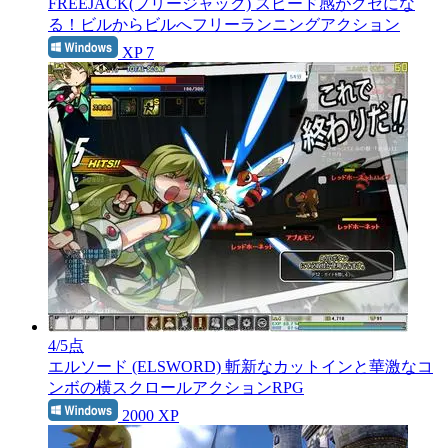
FREEJACK(フリージャック)
スピード感がクセにな
る！ビルからビルへフリーランニングアクション
XP 7
4
/5点
エルソード (ELSWORD)
斬新なカットインと華激なコ
ンボの横スクロールアクションRPG
2000 XP