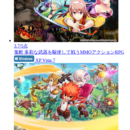
3.7
/5点
鬼斬
多彩な武器を駆使して戦うMMOアクションRPG
XP Vista 7