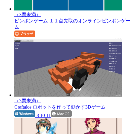
（3票未満）
ピンポンゲーム
１１点先取のオンラインピンポンゲー
ム
（3票未満）
Craftalos
ロボットを作って動かす3Dゲーム
8 10 11