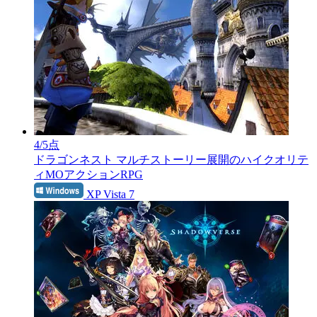
4
/5点
ドラゴンネスト
マルチストーリー展開のハイクオリテ
ィMOアクションRPG
XP Vista 7