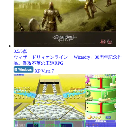
3.5
/5点
ウィザードリィオンライン
「Wizardry」30周年記念作
品。難攻不落の王道RPG
XP Vista 7