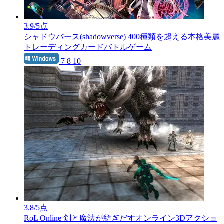
3.9
/5点
シャドウバース(shadowverse)
400種類を超える本格美麗
トレーディングカードバトルゲーム
7 8 10
3.8
/5点
RoL Online
剣と魔法が紡ぎだすオンライン3Dアクショ