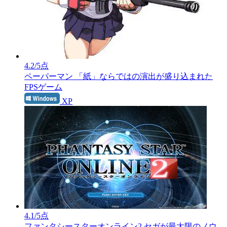
4.2
/5点
ペーパーマン
「紙」ならではの演出が盛り込まれた
FPSゲーム
XP
4.1
/5点
ファンタシースターオンライン2
セガが最大限のノウ