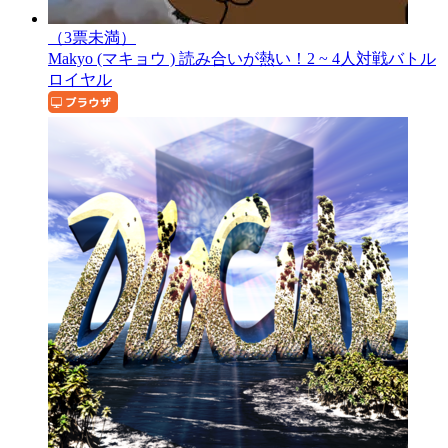
（3票未満）
Makyo (マキョウ )
読み合いが熱い！2 ~ 4人対戦バトル
ロイヤル