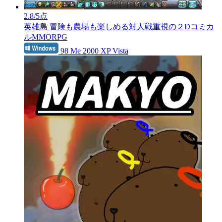
2.8
/5点
英雄島
冒険も農場も楽しめる対人戦重視の２Dコミカ
ルMMORPG
98 Me 2000 XP Vista