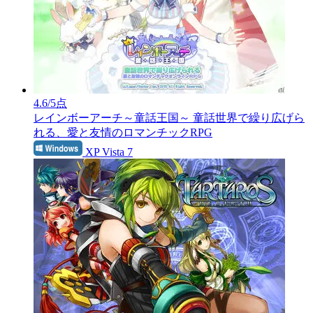
4.6
/5点
レインボーアーチ～童話王国～
童話世界で繰り広げら
れる、愛と友情のロマンチックRPG
XP Vista 7