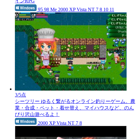
インRPG
95 98 Me 2000 XP Vista NT 7 8 10 11
3
/5点
シーツリー
ゆるく繋がるオンライン釣りーゲーム。農
業・合成・ペット・着せ替え、マイハウスなど、のん
びり沢山遊べるよ！
2000 XP Vista NT 7 8