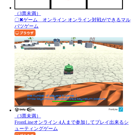
（3票未満）
〇✖ゲーム オンライン
オンライン対戦ができるマル
バツゲーム
（3票未満）
FrontLineオンライン
4人まで参加してプレイ出来るシ
ューティングゲーム