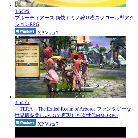
3.6
/5点
ブルーティアーズ
爽快ドミノ狩り横スクロール型アク
ションRPG
XP Vista 7
3.5
/5点
「TERA」The Exiled Realm of Arborea
ファンタジーな
世界観を美しいCGで再現した次世代MMORPG
XP Vista 7