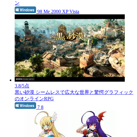
ン
98 Me 2000 XP Vista
3.8
/5点
黒い砂漠
シームレスで広大な世界と驚愕グラフィック
のオンラインRPG
7 8