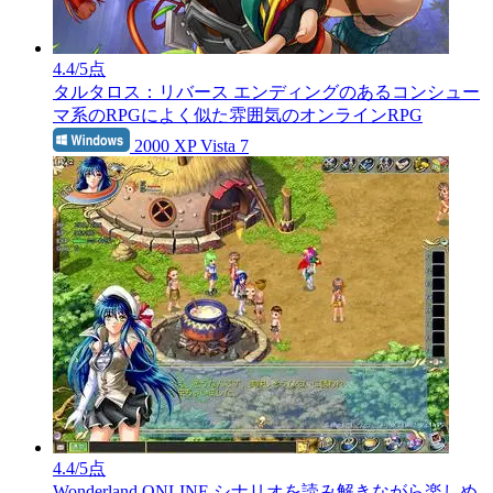
4.4
/5点
タルタロス：リバース
エンディングのあるコンシュー
マ系のRPGによく似た雰囲気のオンラインRPG
2000 XP Vista 7
4.4
/5点
Wonderland ONLINE
シナリオを読み解きながら楽しめ