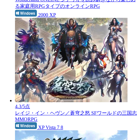
る家庭用RPGタイプのオンラインRPG
2000 XP
4.3
/5点
レイジ・イン・ヘヴン／蒼穹之怒
SFワールドの三国志
MMORPG
XP Vista 7 8