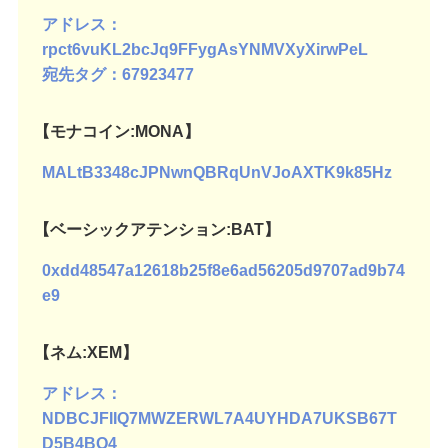
アドレス：
rpct6vuKL2bcJq9FFygAsYNMVXyXirwPeL
宛先タグ：67923477
【モナコイン:MONA】
MALtB3348cJPNwnQBRqUnVJoAXTK9k85Hz
【ベーシックアテンション:BAT】
0xdd48547a12618b25f8e6ad56205d9707ad9b74
e9
【ネム:XEM】
アドレス：
NDBCJFIIQ7MWZERWL7A4UYHDA7UKSB67T
D5B4BQ4