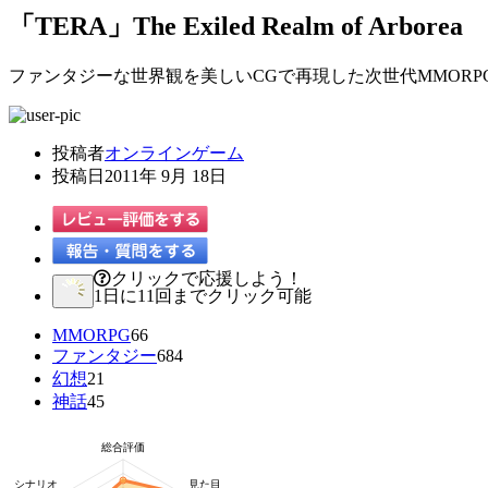
「TERA」The Exiled Realm of Arborea
ファンタジーな世界観を美しいCGで再現した次世代MMORP
投稿者
オンラインゲーム
投稿日
2011年 9月 18日
クリックで応援しよう！
1日に11回までクリック可能
MMORPG
66
ファンタジー
684
幻想
21
神話
45