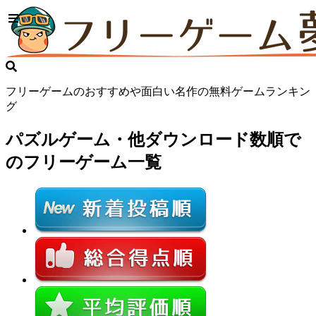
フリーゲームのおすすめや面白い名作の無料ゲームランキン
グ
パズルゲーム・他
ダウンロード数順で
のフリーゲーム一覧