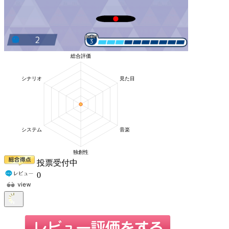
投票受付中
0