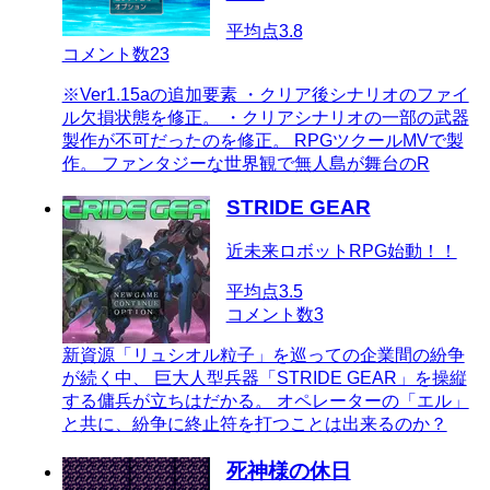
平均点
3.8
コメント数
23
※Ver1.15aの追加要素 ・クリア後シナリオのファイ
ル欠損状態を修正。 ・クリアシナリオの一部の武器
製作が不可だったのを修正。 RPGツクールMVで製
作。 ファンタジーな世界観で無人島が舞台のR
STRIDE GEAR
近未来ロボットRPG始動！！
平均点
3.5
コメント数
3
新資源「リュシオル粒子」を巡っての企業間の紛争
が続く中、 巨大人型兵器「STRIDE GEAR」を操縦
する傭兵が立ちはだかる。 オペレーターの「エル」
と共に、紛争に終止符を打つことは出来るのか？
死神様の休日