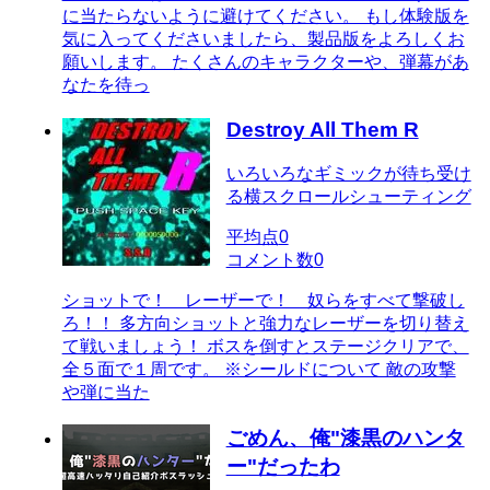
に当たらないように避けてください。 もし体験版を
気に入ってくださいましたら、製品版をよろしくお
願いします。 たくさんのキャラクターや、弾幕があ
なたを待っ
Destroy All Them R
いろいろなギミックが待ち受け
る横スクロールシューティング
平均点
0
コメント数
0
ショットで！ レーザーで！ 奴らをすべて撃破し
ろ！！ 多方向ショットと強力なレーザーを切り替え
て戦いましょう！ ボスを倒すとステージクリアで、
全５面で１周です。 ※シールドについて 敵の攻撃
や弾に当た
ごめん、俺"漆黒のハンタ
ー"だったわ