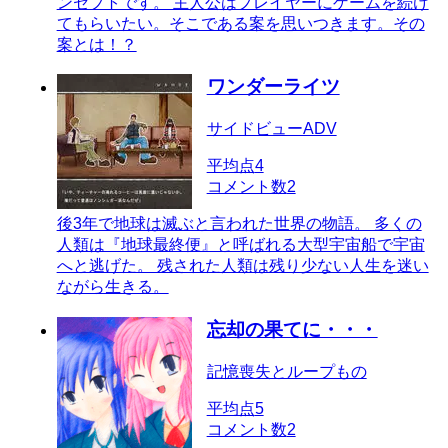
ンセプトです。 主人公はプレイヤーにゲームを続け
てもらいたい。そこである案を思いつきます。その
案とは！？
ワンダーライツ
サイドビューADV
平均点
4
コメント数
2
後3年で地球は滅ぶと言われた世界の物語。 多くの
人類は『地球最終便』と呼ばれる大型宇宙船で宇宙
へと逃げた。 残された人類は残り少ない人生を迷い
ながら生きる。
忘却の果てに・・・
記憶喪失とループもの
平均点
5
コメント数
2