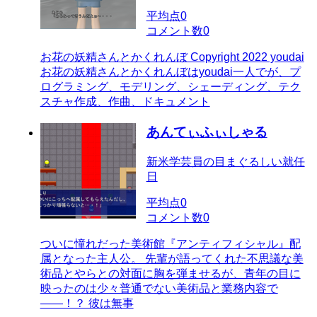
平均点
0
コメント数
0
お花の妖精さんとかくれんぼ Copyright 2022 youdai
お花の妖精さんとかくれんぼはyoudai一人でが、プ
ログラミング、モデリング、シェーディング、テク
スチャ作成、作曲、ドキュメント
あんてぃふぃしゃる
新米学芸員の目まぐるしい就任
日
平均点
0
コメント数
0
ついに憧れだった美術館『アンティフィシャル』配
属となった主人公。 先輩が語ってくれた不思議な美
術品とやらとの対面に胸を弾ませるが、青年の目に
映ったのは少々普通でない美術品と業務内容で
――！？ 彼は無事