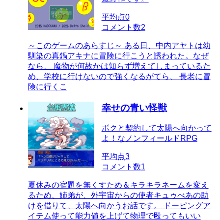
平均点
0
コメント数
2
～このゲームのあらすじ～ ある日、中内アヤトは幼
馴染の真鍋アキナに冒険に行こうと誘われた。なぜ
なら、 魔物が何故かは知らず増えてしまっているた
め、学校に行けないので強くなるがてら、 長老に冒
険に行くこ
幸せの青い怪獣
ボクと契約して太陽へ向かって
よ！なノンフィールドRPG
平均点
3
コメント数
1
夏休みの宿題を無くすため＆キラキラネームを変え
るため、姉弟が、外宇宙からの使者キュゥべあの助
けを借りて、太陽へ向かうお話です。 ドーピングア
イテム使って能力値を上げて物理で殴ってもいい