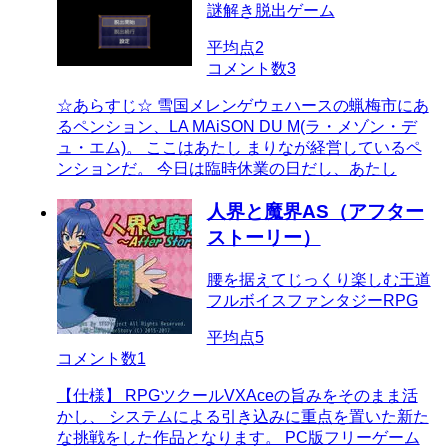
謎解き脱出ゲーム
平均点
2
コメント数
3
☆あらすじ☆ 雪国メレンゲウェハースの蝋梅市にあ
るペンション、LA MAiSON DU M(ラ・メゾン・デ
ュ・エム)。 ここはあたし まりなが経営しているペ
ンションだ。 今日は臨時休業の日だし、あたし
人界と魔界AS（アフター
ストーリー）
腰を据えてじっくり楽しむ王道
フルボイスファンタジーRPG
平均点
5
コメント数
1
【仕様】 RPGツクールVXAceの旨みをそのまま活
かし、 システムによる引き込みに重点を置いた新た
な挑戦をした作品となります。 PC版フリーゲーム