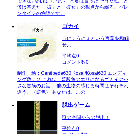
できない約束はしない、と君は言った そうだね、と
僕は答えた 「彼」と「彼女」の視点から綴る、バレ
ンタインの物語です。
ゴカイ
うにょうにょという言葉を和解
せよ
平均点
0
コメント数
0
制作・絵：Centipede630 Kosai/Kosai630 エンディ
ング数：２ これは、普段魚のエサになるゴカイの小
さな冒険のお話。 他の生物の感じる時間はそれぞれ
違う。（逆色） あなたは、この
脱出ゲーム
謎の空間からの脱出！
平均点
0