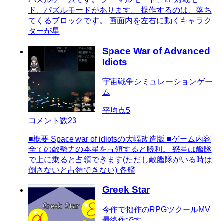
ド、パズルモードがあります。 操作するのは、落ち
てくるブロックです。 画面内を左右に動くキャラク
ターが星
Space War of Advanced
Idiots
宇宙戦争シミュレーションゲー
ム
平均点
5
コメント数
23
■概要 Space war of idiotsの大幅改造版 ■ゲーム内容
全ての敵勢力の本星を占領すると勝利。 惑星は艦隊
で上に乗ると占領できます(ただし敵艦隊がいる時は
倒さないと占領できない) 各艦
Greek Star
今作で拙作のRPGツクールMV
最終作です。