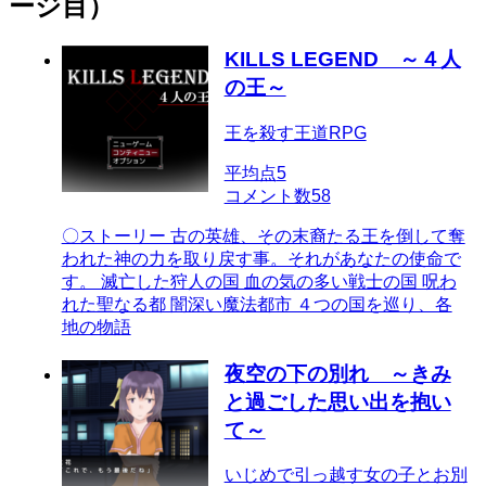
ージ目）
KILLS LEGEND ～４人
の王～
王を殺す王道RPG
平均点
5
コメント数
58
〇ストーリー 古の英雄、その末裔たる王を倒して奪
われた神の力を取り戻す事。それがあなたの使命で
す。 滅亡した狩人の国 血の気の多い戦士の国 呪わ
れた聖なる都 闇深い魔法都市 ４つの国を巡り、各
地の物語
夜空の下の別れ ～きみ
と過ごした思い出を抱い
て～
いじめで引っ越す女の子とお別