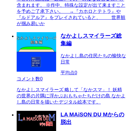
含まれます。 ※作中、特殊な設定が出て来ますこと
を予めご了承下さい。 →『カホロとテトラ』や
『ルドアルア』をプレイされていると、 世界観
が掴み易いか
なかよしスマイラーズ総
集編
なかよし島の住民たちの愉快な
日常
平均点
0
コメント数
0
なかよしスマイラーズ 略して「なかスマ」！ 妖精
の世界の片隅に浮かぶおもちゃたちだけの島 なかよ
し島の日常を描いたデジタル絵本です。
LA MAiSON DU Mからの
脱出