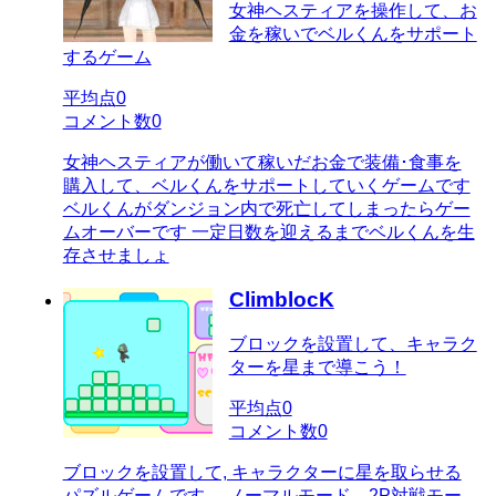
女神ヘスティアを操作して、お
金を稼いでベルくんをサポート
するゲーム
平均点
0
コメント数
0
女神ヘスティアが働いて稼いだお金で装備･食事を
購入して、ベルくんをサポートしていくゲームです
ベルくんがダンジョン内で死亡してしまったらゲー
ムオーバーです 一定日数を迎えるまでベルくんを生
存させましょ
ClimblocK
ブロックを設置して、キャラク
ターを星まで導こう！
平均点
0
コメント数
0
ブロックを設置して, キャラクターに星を取らせる
パズルゲームです。 ノーマルモード、2P対戦モー