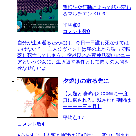
選択肢や行動によって話が変わ
るマルチエンドRPG
平均点
0
コメント数
0
自分が生き返るためには、今日一日誰も死なせては
いけない？！ 主人公ヴィントは崖の上から誤って転
落し死亡してしまう。 突然現れた死神見習いのニー
アという少女に、生き返す条件として周りの人間を
死なせないよ
夕焼けの散る先に
【人類と地球は20X0年に一度
無に還される。残された期間は
ーーーー三ヶ月】
平均点
4.7
コメント数
4
●あらすじ 【人類と地球は20X0年に一度無に還され