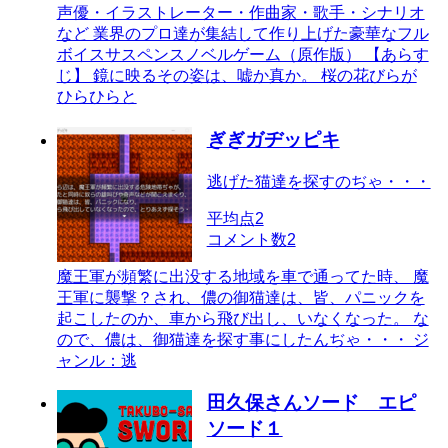
声優・イラストレーター・作曲家・歌手・シナリオ
など 業界のプロ達が集結して作り上げた豪華なフル
ボイスサスペンスノベルゲーム（原作版） 【あらす
じ】 鏡に映るその姿は、嘘か真か。 桜の花びらが
ひらひらと
ぎぎガヂッピキ
逃げた猫達を探すのぢゃ・・・
平均点
2
コメント数
2
魔王軍が頻繁に出没する地域を車で通ってた時、 魔
王軍に襲撃？され、儂の御猫達は、皆、パニックを
起こしたのか、車から飛び出し、いなくなった。 な
ので、儂は、御猫達を探す事にしたんぢゃ・・・ ジ
ャンル：逃
田久保さんソード エピ
ソード１