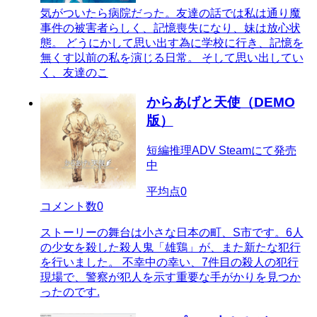
気がついたら病院だった。友達の話では私は通り魔
事件の被害者らしく、記憶喪失になり、妹は放心状
態。 どうにかして思い出す為に学校に行き、記憶を
無くす以前の私を演じる日常。 そして思い出してい
く、友達のこ
からあげと天使（DEMO
版）
短編推理ADV Steamにて発売
中
平均点
0
コメント数
0
ストーリーの舞台は小さな日本の町、S市です。6人
の少女を殺した殺人鬼「雄鶏」が、また新たな犯行
を行いました。 不幸中の幸い、7件目の殺人の犯行
現場で、警察が犯人を示す重要な手がかりを見つか
ったのです.