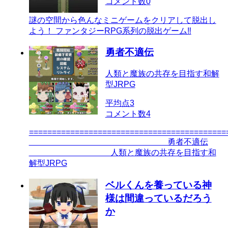
コメント数
0
謎の空間から色んなミニゲームをクリアして脱出し
よう！ ファンタジーRPG系列の脱出ゲーム‼
勇者不適伝
人類と魔族の共存を目指す和解
型JRPG
平均点
3
コメント数
4
===========================================
勇者不適伝
人類と魔族の共存を目指す和
解型JRPG
ベルくんを養っている神
様は間違っているだろう
か