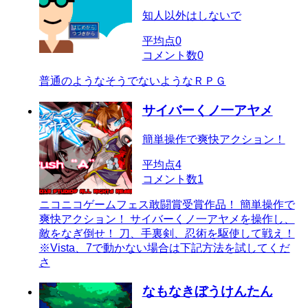
知人以外はしないで
平均点
0
コメント数
0
普通のようなそうでないようなＲＰＧ
サイバーくノ一アヤメ
簡単操作で爽快アクション！
平均点
4
コメント数
1
ニコニコゲームフェス敢闘賞受賞作品！ 簡単操作で
爽快アクション！ サイバーくノ一アヤメを操作し、
敵をなぎ倒せ！ 刀、手裏剣、忍術を駆使して戦え！
※Vista、7で動かない場合は下記方法を試してくだ
さ
なもなきぼうけんたん