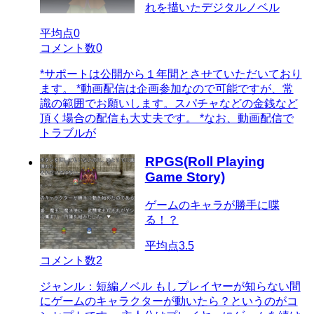
れを描いたデジタルノベル
平均点
0
コメント数
0
*サポートは公開から１年間とさせていただいており
ます。 *動画配信は企画参加なので可能ですが、常
識の範囲でお願いします。スパチャなどの金銭など
頂く場合の配信も大丈夫です。 *なお、動画配信で
トラブルが
RPGS(Roll Playing
Game Story)
ゲームのキャラが勝手に喋
る！？
平均点
3.5
コメント数
2
ジャンル：短編ノベル もしプレイヤーが知らない間
にゲームのキャラクターが動いたら？というのがコ