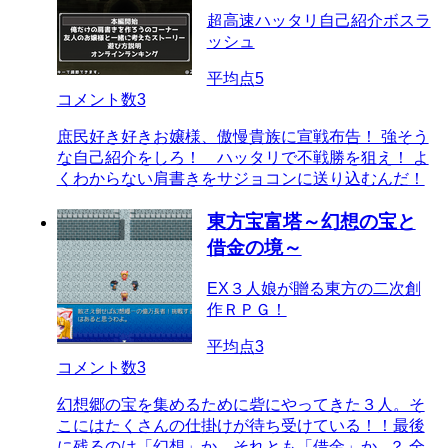
超高速ハッタリ自己紹介ボスラ
ッシュ
平均点
5
コメント数
3
庶民好き好きお嬢様、傲慢貴族に宣戦布告！ 強そう
な自己紹介をしろ！ ハッタリで不戦勝を狙え！ よ
くわからない肩書きをサジョコンに送り込むんだ！
東方宝富塔～幻想の宝と
借金の境～
EX３人娘が贈る東方の二次創
作ＲＰＧ！
平均点
3
コメント数
3
幻想郷の宝を集めるために砦にやってきた３人。そ
こにはたくさんの仕掛けが待ち受けている！！最後
に残るのは「幻想」か、それとも「借金」か...？ 全