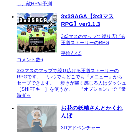
し、敵HPや予測
3x3SAGA【3x3マス
RPG】ver1.1.3
3x3マスのマップで繰り広げる
王道ストーリーのRPG
平均点
4.5
コメント数
6
3x3マスのマップで繰り広げる王道ストーリーの
RPGです。 いつでもどこでも『メニュー』から
セーブできます。 歩きが遅く感じる人はダッシュ
［SHIFTキー］を使うか、 『オプション』で『常
時ダッ
お花の妖精さんとかくれ
んぼ
3Dアドベンチャー