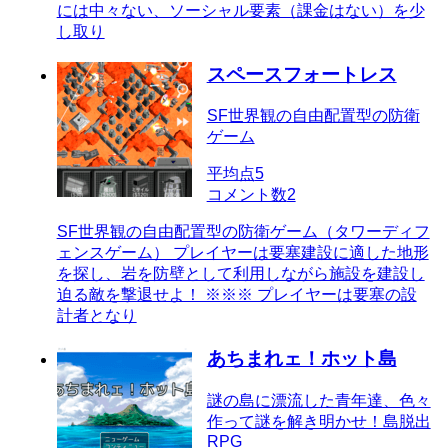
には中々ない、ソーシャル要素（課金はない）を少
し取り
スペースフォートレス
SF世界観の自由配置型の防衛
ゲーム
平均点
5
コメント数
2
SF世界観の自由配置型の防衛ゲーム（タワーディフ
ェンスゲーム） プレイヤーは要塞建設に適した地形
を探し、岩を防壁として利用しながら施設を建設し
迫る敵を撃退せよ！ ※※※ プレイヤーは要塞の設
計者となり
あちまれェ！ホット島
謎の島に漂流した青年達、色々
作って謎を解き明かせ！島脱出
RPG