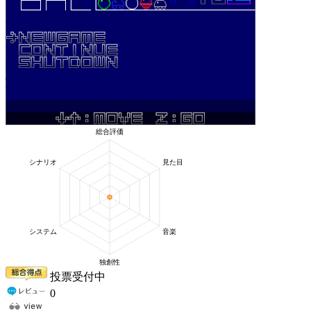
投票受付中
0