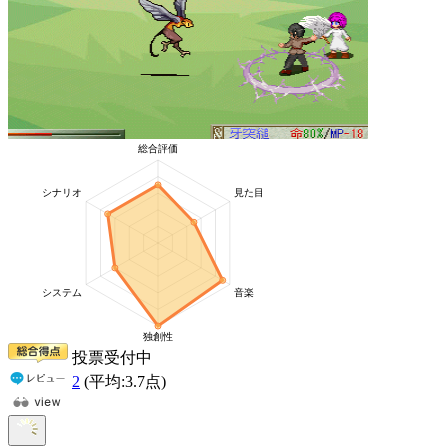
投票受付中
2
(平均:
3.7
点)